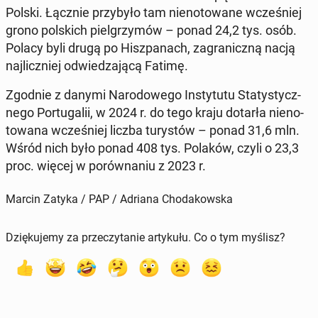
Polski. Łącznie przy­by­ło tam nie­no­to­wa­ne wcze­śniej
grono pol­skich piel­grzy­mów – ponad 24,2 tys. osób.
Polacy byli drugą po Hisz­pa­nach, za­gra­nicz­ną nacją
naj­licz­niej od­wie­dza­ją­cą Fatimę.
Zgodnie z danymi Na­ro­do­we­go In­sty­tu­tu Sta­ty­stycz­
ne­go Por­tu­ga­lii, w 2024 r. do tego kraju dotarła nie­no­
to­wa­na wcze­śniej liczba tu­ry­stów – ponad 31,6 mln.
Wśród nich było ponad 408 tys. Polaków, czyli o 23,3
proc. więcej w po­rów­na­niu z 2023 r.
Marcin Zatyka / PAP / Adriana Chodakowska
Dziękujemy za przeczytanie artykułu. Co o tym myślisz?