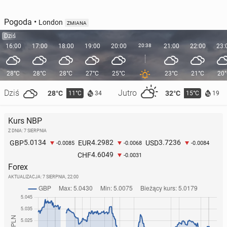
Pogoda
•
London
ZMIANA
Dziś
16:00
17:00
18:00
19:00
20:00
20:38
21:00
22:00
23:
28°C
28°C
28°C
27°C
25°C
23°C
21°C
20
Dziś
Jutro
28°C
32°C
11°C
15°C
34
19
Kurs NBP
Z DNIA: 7 SIERPNIA
5.0134
4.2982
3.7236
GBP
EUR
USD
-0.0085
-0.0068
-0.0084
4.6049
CHF
-0.0031
Forex
AKTUALIZACJA:
7 SIERPNIA, 22:00