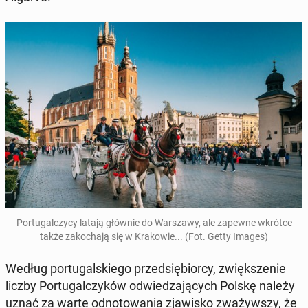
Por­tu­gal­czy­cy latają głównie do War­sza­wy, ale zapewne wkrótce
także za­ko­cha­ją się w Kra­ko­wie... (Fot. Getty Images)
Według por­tu­gal­skie­go przed­się­bior­cy, zwięk­sze­nie
liczby Por­tu­gal­czy­ków od­wie­dza­ją­cych Polskę należy
uznać za warte od­no­to­wa­nia zja­wi­sko zwa­żyw­szy, że