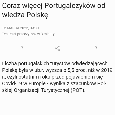
Coraz więcej Por­tu­gal­czy­ków od­
wie­dza Polskę
15 MARCA 2025, 09:30
Ten tekst przeczytasz w 3 minuty
Liczba por­tu­gal­skich tu­ry­stów od­wie­dza­ją­cych
Polskę była w ub.r. wyższa o 5,5 proc. niż w 2019
r., czyli ostat­nim roku przed po­ja­wie­niem się
Covid-19 w Europie - wynika z sza­cun­ków Pol­
skiej Or­ga­ni­za­cji Tu­ry­stycz­nej (POT).