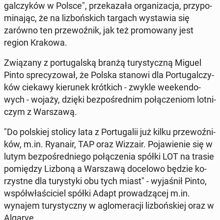
gal­czy­ków w Polsce", prze­ka­za­ła or­ga­ni­za­cja, przy­po­
mi­na­jąc, że na li­zboń­skich targach wy­sta­wia się
zarówno ten prze­woź­nik, jak też pro­mo­wa­ny jest
region Krakowa.
Zwią­za­ny z por­tu­gal­ską branżą tu­ry­stycz­ną Miguel
Pinto spre­cy­zo­wał, że Polska stanowi dla Por­tu­gal­czy­
ków ciekawy kie­ru­nek krót­kich - zwykle week­en­do­
wych - wojaży, dzięki bez­po­śred­nim po­łą­cze­niom lot­ni­
czym z War­sza­wą.
"Do pol­skiej stolicy lata z Por­tu­ga­lii już kilku prze­woź­ni­
ków, m.in. Ryanair, TAP oraz Wizzair. Po­ja­wie­nie się w
lutym bez­po­śred­nie­go po­łą­cze­nia spółki LOT na trasie
po­mię­dzy Lizboną a War­sza­wą do­ce­lo­wo będzie ko­
rzyst­ne dla tu­ry­sty­ki obu tych miast" - wy­ja­śnił Pinto,
współ­wła­ści­ciel spółki Adapt pro­wa­dzą­cej m.in.
wynajem tu­ry­stycz­ny w aglo­me­ra­cji li­zboń­skiej oraz w
Algarve.