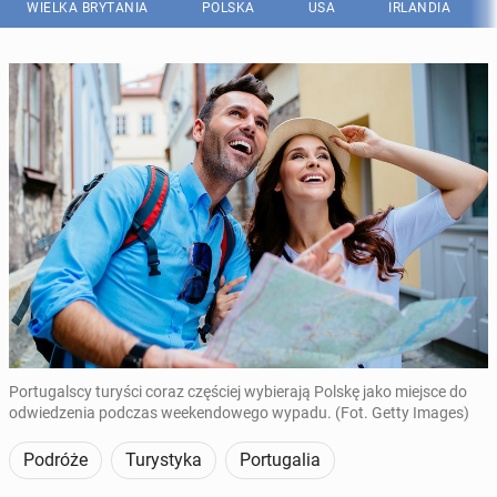
WIELKA BRYTANIA
POLSKA
USA
IRLANDIA
Portugalscy turyści coraz częściej wybierają Polskę jako miejsce do
odwiedzenia podczas weekendowego wypadu. (Fot. Getty Images)
Podróże
Turystyka
Portugalia