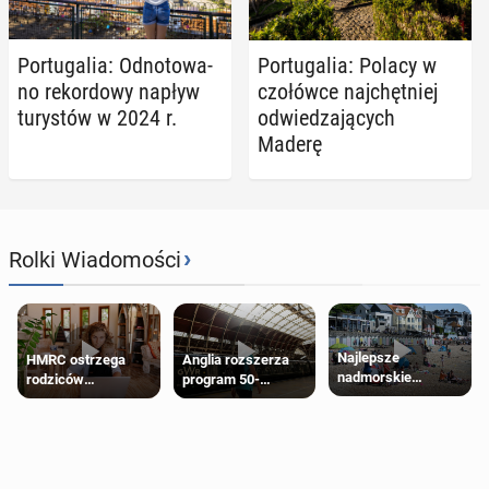
Por­tu­ga­lia: Od­no­to­wa­
Por­tu­ga­lia: Polacy w
no re­kor­do­wy napływ
czo­łów­ce naj­chęt­niej
tu­ry­stów w 2024 r.
od­wie­dza­ją­cych
Maderę
›
Rolki Wiadomości
Najlepsze
HMRC ostrzega
Anglia rozszerza
nadmorskie
rodziców
program 50-
miasteczko blisko
pobierających Child
procentowych
Londynu
Benefit. Mogą być
zniżek kolejowych
zobowiązani do
na 18-latków
zwrotu zasiłku