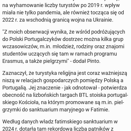
na wy­ha­mo­wa­nie liczby tu­ry­stów po 2019 r. wpływ
miała nie tylko pan­de­mia, ale również tocząca się od
2022 r. za wschod­nią granicą wojna na Ukra­inie.
"Z moich ob­ser­wa­cji wynika, że wśród po­dró­żu­ją­cych
do Polski Por­tu­gal­czy­ków do­strzec można kilka grup
wcza­so­wi­czów, m.in. mło­dzież, rodziny oraz znajomi
stu­den­tów uczą­cych się tam w ramach pro­gra­mu
Erasmus, a także piel­grzy­mi" - dodał Pinto.
Za­zna­czył, że tu­ry­sty­ka re­li­gij­na jest coraz waż­niej­szą
niszą w re­la­cjach go­spo­dar­czych po­mię­dzy Polską a
Por­tu­ga­lią. Jej zna­cze­nie - jak od­no­to­wał - po­twier­dza
obec­ność na li­zboń­skich targach BTL stoiska por­tu­gal­
skie­go Ko­ścio­ła, na którym pro­mo­wa­ne są m.in. piel­
grzym­ki do sank­tu­arium ma­ryj­ne­go w Fatimie.
Według danych władz fa­tim­skie­go sank­tu­arium w
2024 r. dotarła tam re­kor­do­wa liczba pąt­ni­ków z