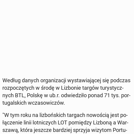
Według danych or­ga­ni­za­cji wy­sta­wia­ją­cej się podczas
roz­po­czę­tych w środę w Li­zbo­nie targów tu­ry­stycz­
nych BTL, Polskę w ub.r. od­wie­dzi­ło ponad 71 tys. por­
tu­gal­skich wcza­so­wi­czów.
"W tym roku na li­zboń­skich targach no­wo­ścią jest po­
łą­cze­nie linii lot­ni­czych LOT po­mię­dzy Lizboną a War­
sza­wą, która jeszcze bar­dziej sprzyja wizytom Por­tu­