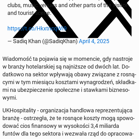
clubs, music venues and other parts of the visitor
and tourist scene.
https://t.co/Hkxtn­cqWI9
— Sadiq Khan (@Sa­di­qKhan)
April 4, 2025
Wia­do­mość ta pojawia się w mo­men­cie, gdy na­stro­je
w branży ho­te­lar­skiej są naj­niż­sze od dwóch lat. Do­
dat­ko­wo na sektor wpły­wa­ją obawy zwią­za­ne z ro­sną­
cy­mi w tym mie­sią­cu kosz­ta­mi wy­na­gro­dzeń, skład­ka­
mi na ubez­pie­cze­nie spo­łecz­ne i staw­ka­mi biz­ne­so­
wy­mi.
UKHo­spi­ta­li­ty - or­ga­ni­za­cja han­dlo­wa re­pre­zen­tu­ją­ca
branżę - ostrze­gła, że te rosnące koszty mogą spo­wo­
do­wać cios fi­nan­so­wy w wy­so­ko­ści 3,4 mi­liar­da
funtów dla tego sektora i wezwała rząd do opra­co­wa­