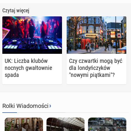
Czytaj więcej
UK: Liczba klubów
Czy czwart­ki mogą być
nocnych gwał­tow­nie
dla lon­dyń­czy­ków
spada
"nowymi piąt­ka­mi"?
›
Rolki Wiadomości