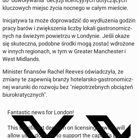
do "od­wo­ły­wa­nia" decyzji li­cen­cyj­nych do­ty­czą­cych
klu­czo­wych miejsc życia nocnego w całym mieście.
Ini­cja­ty­wa ta może do­pro­wa­dzić do wy­dłu­że­nia godzin
pracy barów i zwięk­sze­nia liczby lokali ga­stro­no­micz­
nych na świeżym po­wie­trzu w Lon­dy­nie. Jeśli okaże
się sku­tecz­na, podobne środki mogą zostać wdro­żo­ne
w innych re­gio­nach, w tym w Greater Man­che­ster i
West Mi­dlands.
Mi­ni­ster fi­nan­sów Rachel Reeves oświad­czy­ła, że
zmiany te za­pew­nią branży ho­te­lar­sko-ga­stro­no­micz­
nej warunki do rozwoju bez "nie­po­trzeb­nych ob­cią­żeń
biu­ro­kra­tycz­nych".
Fan­ta­stic news for London!
This si­gni­fi­cant de­ci­sion on li­cen­sing powers will
allow us to do more to support the capital’s pubs,