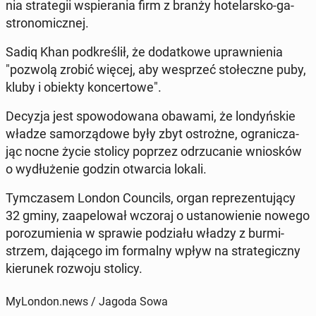
nia stra­te­gii wspie­ra­nia firm z branży ho­te­lar­sko-ga­
stro­no­micz­nej.
Sadiq Khan pod­kre­ślił, że do­dat­ko­we upraw­nie­nia
"pozwolą zrobić więcej, aby wes­przeć sto­łecz­ne puby,
kluby i obiekty kon­cer­to­we".
Decyzja jest spo­wo­do­wa­na obawami, że lon­dyń­skie
władze sa­mo­rzą­do­we były zbyt ostroż­ne, ogra­ni­cza­
jąc nocne życie stolicy poprzez od­rzu­ca­nie wnio­sków
o wy­dłu­że­nie godzin otwar­cia lokali.
Tym­cza­sem London Co­un­cils, organ re­pre­zen­tu­ją­cy
32 gminy, za­ape­lo­wał wczoraj o usta­no­wie­nie nowego
po­ro­zu­mie­nia w sprawie po­dzia­łu władzy z bur­mi­
strzem, da­ją­ce­go im for­mal­ny wpływ na stra­te­gicz­ny
kie­ru­nek rozwoju stolicy.
MyLondon.news / Jagoda Sowa