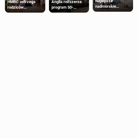
Najlepsze
HMRC ostrzega
Anglia rozszerza
nadmorskie
rodziców
program 50-
miasteczko blisko
pobierających Child
procentowych
Londynu
Benefit. Mogą być
zniżek kolejowych
zobowiązani do
na 18-latków
zwrotu zasiłku