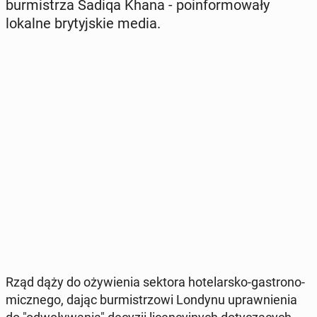
bur­mi­strza Sadiqa Khana - po­in­for­mo­wa­ły
lokalne bry­tyj­skie media.
Rząd dąży do oży­wie­nia sektora ho­te­lar­sko-ga­stro­no­
micz­ne­go, dając bur­mi­strzo­wi Londynu upraw­nie­nia