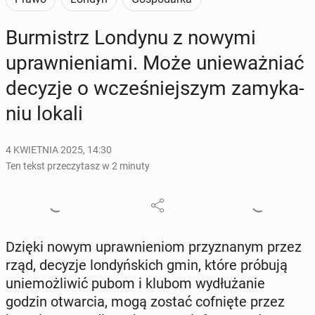
Bur­mistrz Londynu z nowymi
upraw­nie­nia­mi. Może unie­waż­niać
decyzje o wcze­śniej­szym za­my­ka­
niu lokali
4 KWIETNIA 2025, 14:30
Ten tekst przeczytasz w 2 minuty
Dzięki nowym upraw­nie­niom przy­zna­nym przez
rząd, decyzje lon­dyń­skich gmin, które próbują
unie­moż­li­wić pubom i klubom wy­dłu­ża­nie
godzin otwar­cia, mogą zostać cof­nię­te przez