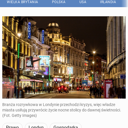
WIELKA BRYTANIA
POLSKA
USA
IRLANDIA
Branża rozrywkowa w Londynie przechodzi kryzys, więc władze
miasta usiłują przywrócic życie nocne stolicy do dawnej świetności.
(Fot. Getty Images)
Prawo
Londyn
Gospodarka