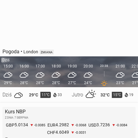
Pogoda
•
London
ZMIANA
Dziś
15:00
16:00
17:00
18:00
19:00
20:00
20:38
21:00
22:
29°C
28°C
28°C
28°C
27°C
24°C
23°C
21
Dziś
Jutro
29°C
32°C
11°C
15°C
33
19
Kurs NBP
Z DNIA: 7 SIERPNIA
5.0134
4.2982
3.7236
GBP
EUR
USD
-0.0085
-0.0068
-0.0084
4.6049
CHF
-0.0031