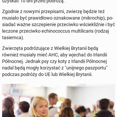
uzyskać 10 dni przed podróżą.
Zgodnie z nowymi prze­pi­sa­mi, zwierzę będzie też
musiało być pra­wi­dło­wo ozna­ko­wa­ne (mi­kro­chip), po­
sia­dać ważne szcze­pie­nie prze­ciw­ko wście­kliź­nie i być
leczone prze­ciw­ko echi­no­coc­cus mul­ti­li­ca­ris (rodzaj
ta­siem­ca).
Zwie­rzę­ta po­dró­żu­ją­ce z Wiel­kiej Bry­ta­nii będą
również musiały mieć AHC, aby wjechać do Ir­lan­dii
Pół­noc­nej. Jednak psy czy koty z Ir­lan­dii Pół­noc­nej
nadal będą mogły ko­rzy­stać z "unij­ne­go pasz­por­tu"
podczas podróży do UE lub Wiel­kiej Bry­ta­nii.