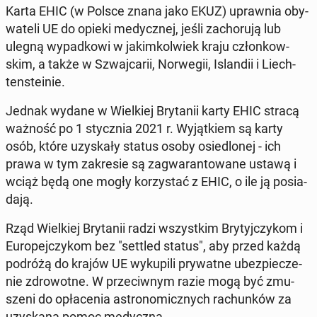
Karta EHIC (w Polsce znana jako EKUZ) upraw­nia oby­
wa­te­li UE do opieki me­dycz­nej, jeśli za­cho­ru­ją lub
ulegną wy­pad­ko­wi w ja­kim­kol­wiek kraju człon­kow­
skim, a także w Szwaj­ca­rii, Nor­we­gii, Is­lan­dii i Liech­
ten­ste­inie.
Jednak wydane w Wiel­kiej Bry­ta­nii karty EHIC stracą
ważność po 1 stycz­nia 2021 r. Wy­jąt­kiem są karty
osób, które uzy­ska­ły status osoby osie­dlo­nej - ich
prawa w tym za­kre­sie są za­gwa­ran­to­wa­ne ustawą i
wciąż będą one mogły ko­rzy­stać z EHIC, o ile ją po­sia­
da­ją.
Rząd Wiel­kiej Bry­ta­nii radzi wszyst­kim Bry­tyj­czy­kom i
Eu­ro­pej­czy­kom bez "settled status", aby przed każdą
podróżą do krajów UE wy­ku­pi­li pry­wat­ne ubez­pie­cze­
nie zdro­wot­ne. W prze­ciw­nym razie mogą być zmu­
sze­ni do opła­ce­nia astro­no­micz­nych ra­chun­ków za
uzy­ska­ną pomoc me­dycz­ną.