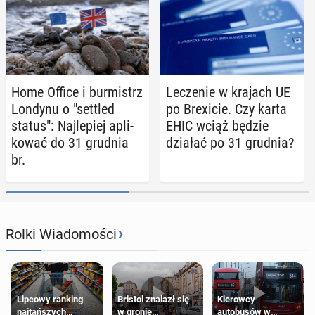
Home Office i bur­mistrz
Le­cze­nie w krajach UE
Londynu o "settled
po Bre­xi­cie. Czy karta
status": Naj­le­piej apli­
EHIC wciąż będzie
ko­wać do 31 grudnia
działać po 31 grudnia?
br.
›
Rolki Wiadomości
Lipcowy ranking
Bristol znalazł się
Kierowcy
najtańszych
w gronie
autobusów w