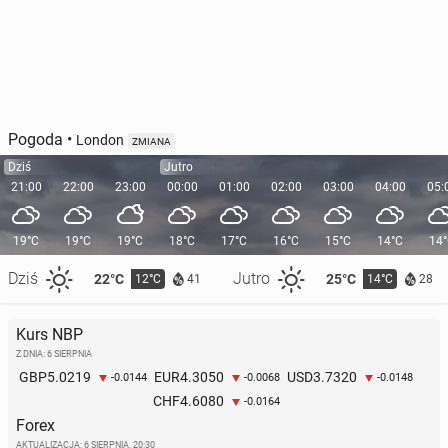
Pogoda
•
London
ZMIANA
Dziś
Jutro
21:00
22:00
23:00
00:00
01:00
02:00
03:00
04:00
05:
19°C
19°C
19°C
18°C
17°C
16°C
15°C
14°C
14
Dziś
Jutro
22°C
25°C
12°C
14°C
41
28
Kurs NBP
Z DNIA: 6 SIERPNIA
5.0219
4.3050
3.7320
GBP
EUR
USD
-0.0144
-0.0068
-0.0148
4.6080
CHF
-0.0164
Forex
AKTUALIZACJA:
6 SIERPNIA, 20:30