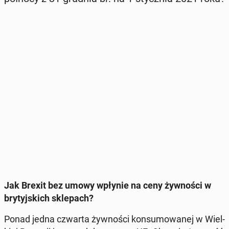
Jak Brexit bez umowy wpłynie na ceny żyw­no­ści w
bry­tyj­skich skle­pach?
Ponad jedna czwarta żyw­no­ści kon­su­mo­wa­nej w Wiel­