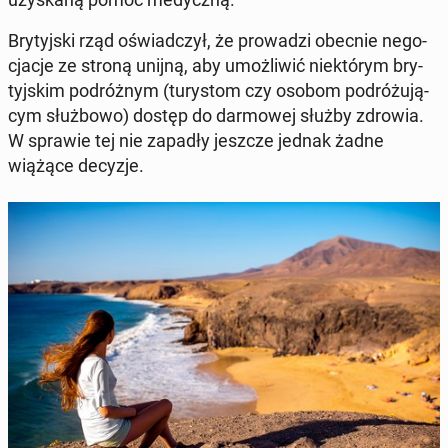
Bry­tyj­ski rząd oświad­czył, że pro­wa­dzi obecnie ne­go­
cja­cje ze stroną unijną, aby umoż­li­wić nie­któ­rym bry­
tyj­skim po­dróż­nym (tu­ry­stom czy osobom po­dró­żu­ją­
cym służ­bo­wo) dostęp do dar­mo­wej służby zdrowia.
W sprawie tej nie zapadły jeszcze jednak żadne
wiążące decyzje.