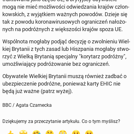
mogą nie mieć moż­li­wo­ści od­wie­dza­nia krajów człon­
kow­skich, z wy­jąt­kiem ważnych powodów. Dzieje się
tak z powodu ko­ro­na­wi­ru­so­wych ogra­ni­czeń na­ło­żo­
nych na po­dróż­nych z więk­szo­ści krajów spoza UE.
Wspól­no­ta mogłaby podjąć decyzję o zwol­nie­niu Wiel­
kiej Bry­ta­nii z tych zasad lub Hisz­pa­nia mogłaby stwo­
rzyć z Wielką Bry­ta­nią spe­cjal­ny "ko­ry­tarz po­dróż­ny",
umoż­li­wia­ją­cy po­dró­żo­wa­nie bez ogra­ni­czeń.
Oby­wa­te­le Wiel­kiej Bry­ta­nii muszą również zadbać o
ubez­pie­cze­nie po­dróż­ne, po­nie­waż karty EHIC nie
będą już ważne (patrz wyżej).
BBC / Agata Czarnecka
Dziękujemy za przeczytanie artykułu. Co o tym myślisz?