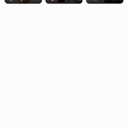
supermarketów
najlepszych
Londynie
kierunków podróży
zapowiadają strajki
na świecie