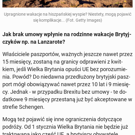
Upra­gnio­ne wakacje na hisz­pań­skiej wyspie? Nie­ste­ty, mogą pojawić
się kom­pli­ka­cje... (Fot. Getty Images)
Jak brak umowy wpłynie na ro­dzin­ne wakacje Bry­tyj­
czy­ków np. na Lan­za­ro­te?
Wła­ści­cie­le pasz­por­tów, ważnych jeszcze nawet przez
15 mie­się­cy, zostaną na granicy od­pra­wie­ni z kwit­
kiem, jeśli Wielka Bry­ta­nia opuści UE bez po­ro­zu­mie­
nia. Powód? Do nie­daw­na prze­dłu­żo­ny bry­tyj­ski pasz­
port mógł obo­wią­zy­wać nawet przez 10 lat i 9 mie­się­
cy. Jednak - w przy­pad­ku Brexitu bez umowy - te do­
dat­ko­we 9 mie­się­cy prze­sta­ną już być ak­cep­to­wa­ne w
strefie Schen­gen.
Mogą też pojawić się inne ogra­ni­cze­nia do­ty­czą­ce
podróży. Od 1 stycz­nia Wielka Bry­ta­nia nie będzie już
trak­to­wa­na jako część UE, a bry­tyj­scy oby­wa­te­le