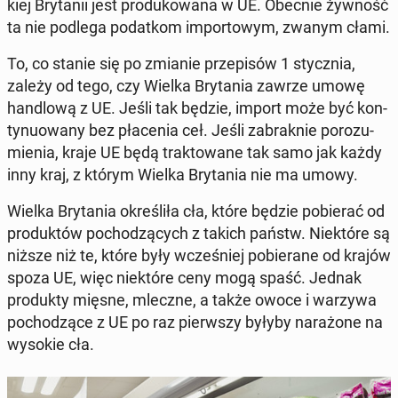
kiej Bry­ta­nii jest pro­du­ko­wa­na w UE. Obecnie żywność
ta nie podlega po­dat­kom im­por­to­wym, zwanym cłami.
To, co stanie się po zmianie prze­pi­sów 1 stycz­nia,
zależy od tego, czy Wielka Bry­ta­nia zawrze umowę
han­dlo­wą z UE. Jeśli tak będzie, import może być kon­
ty­nu­owa­ny bez pła­ce­nia ceł. Jeśli za­brak­nie po­ro­zu­
mie­nia, kraje UE będą trak­to­wa­ne tak samo jak każdy
inny kraj, z którym Wielka Bry­ta­nia nie ma umowy.
Wielka Bry­ta­nia okre­śli­ła cła, które będzie po­bie­rać od
pro­duk­tów po­cho­dzą­cych z takich państw. Nie­któ­re są
niższe niż te, które były wcze­śniej po­bie­ra­ne od krajów
spoza UE, więc nie­któ­re ceny mogą spaść. Jednak
pro­duk­ty mięsne, mleczne, a także owoce i warzywa
po­cho­dzą­ce z UE po raz pierw­szy byłyby na­ra­żo­ne na
wysokie cła.