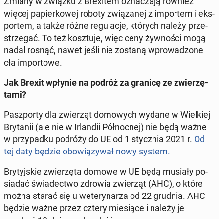
Zmiany w związku z Bre­xi­tem ozna­cza­ją również
więcej pa­pier­ko­wej roboty zwią­za­nej z im­por­tem i eks­
por­tem, a także różne re­gu­la­cje, których należy prze­
strze­gać. To też kosz­tu­je, więc ceny żyw­no­ści mogą
nadal rosnąć, nawet jeśli nie zostaną wpro­wa­dzo­ne
cła im­por­to­we.
Jak Brexit wpłynie na podróż za granicę ze zwie­rzę­
ta­mi?
Pasz­por­ty dla zwie­rząt do­mo­wych wydane w Wiel­kiej
Bry­ta­nii (ale nie w Ir­lan­dii Pół­noc­nej) nie będą ważne
w przy­pad­ku podróży do UE od 1 stycz­nia 2021 r.
Od
tej daty będzie obo­wią­zy­wał nowy system.
Bry­tyj­skie zwie­rzę­ta domowe w UE będą musiały po­
sia­dać świa­dec­two zdrowia zwie­rząt (AHC), o które
można starać się u we­te­ry­na­rza od 22 grudnia. AHC
będzie ważne przez cztery mie­sią­ce i należy je