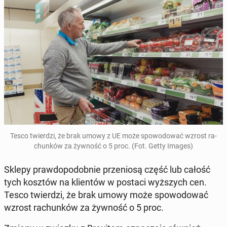
Tesco twier­dzi, że brak umowy z UE może spo­wo­do­wać wzrost ra­
chun­ków za żywność o 5 proc. (Fot. Getty Images)
Sklepy praw­do­po­dob­nie prze­nio­są część lub całość
tych kosztów na klien­tów w postaci wyż­szych cen.
Tesco twier­dzi, że brak umowy może spo­wo­do­wać
wzrost ra­chun­ków za żywność o 5 proc.