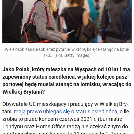
Wiele osób zadaje sobie też pytanie, w której kolejce stanąć na lot­ni­
sku... (Fot. Getty Images)
Jako Polak, który mieszka na Wyspach od 10 lat i ma
za­pew­nio­ny status osie­dleń­ca, w jakiej kolejce pasz­
por­to­wej będę musiał stanąć na lot­ni­sku, wra­ca­jąc do
Wiel­kiej Bry­ta­nii?
Oby­wa­te­le UE miesz­ka­ją­cy i pra­cu­ją­cy w Wiel­kiej Bry­
ta­nii
mają prawo ubiegać się o status osie­dleń­ca
, o ile
zrobią to przed końcem czerwca 2021 r. (bur­mistrz
Londynu oraz Home Office radzą nie czekać z tym do
ostat­niej chwili i apli­ko­wać do 31 grudnia br.). Za­pew­