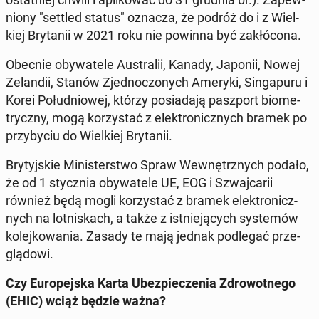
nio­ny "settled status" oznacza, że podróż do i z Wiel­
kiej Bry­ta­nii w 2021 roku nie powinna być za­kłó­co­na.
Obecnie oby­wa­te­le Au­stra­lii, Kanady, Japonii, Nowej
Ze­lan­dii, Stanów Zjed­no­czo­nych Ameryki, Sin­ga­pu­ru i
Korei Po­łu­dnio­wej, którzy po­sia­da­ją pasz­port bio­me­
trycz­ny, mogą ko­rzy­stać z elek­tro­nicz­nych bramek po
przy­by­ciu do Wiel­kiej Bry­ta­nii.
Bry­tyj­skie Mi­ni­ster­stwo Spraw We­wnętrz­nych podało,
że od 1 stycz­nia oby­wa­te­le UE, EOG i Szwaj­ca­rii
również będą mogli ko­rzy­stać z bramek elek­tro­nicz­
nych na lot­ni­skach, a także z ist­nie­ją­cych sys­te­mów
ko­lej­ko­wa­nia. Zasady te mają jednak pod­le­gać prze­
glą­do­wi.
Czy Eu­ro­pej­ska Karta Ubez­pie­cze­nia Zdro­wot­ne­go
(EHIC) wciąż będzie ważna?