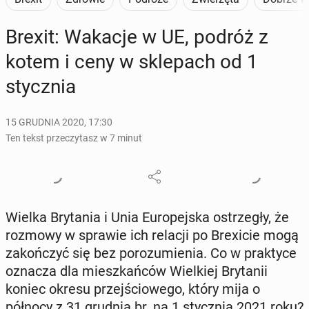
Brexit: Wakacje w UE, podróż z
kotem i ceny w skle­pach od 1
stycz­nia
15 GRUDNIA 2020, 17:30
Ten tekst przeczytasz w 7 minut
Wielka Bry­ta­nia i Unia Eu­ro­pej­ska ostrze­gły, że
rozmowy w sprawie ich relacji po Bre­xi­cie mogą
za­koń­czyć się bez po­ro­zu­mie­nia. Co w prak­ty­ce
oznacza dla miesz­kań­ców Wiel­kiej Bry­ta­nii
koniec okresu przej­ścio­we­go, który mija o
północy z 31 grudnia br. na 1 stycz­nia 2021 roku?