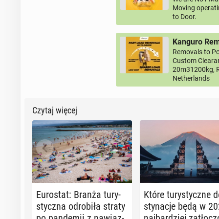
Moving operati
to Door.
Kanguro Remo
Removals to Po
Custom Clearan
20m31200kg, R
Netherlands
Czytaj więcej
Eu­ro­stat: Branża tu­ry­
Które tu­ry­stycz­ne d
stycz­na od­ro­bi­ła straty
sty­na­cje będą w 20
po pan­de­mii z na­wiąz­
naj­bar­dziej za­tło­cz