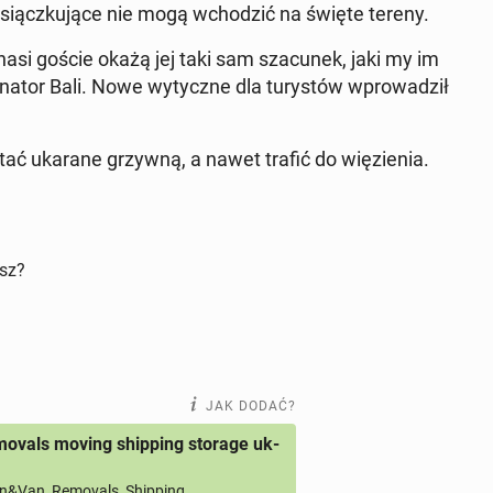
­siącz­ku­ją­ce nie mogą wcho­dzić na święte tereny.
 nasi goście okażą jej taki sam sza­cu­nek, jaki my im
na­tor Bali. Nowe wy­tycz­ne dla tu­ry­stów wpro­wa­dził
ać ukarane grzywną, a nawet trafić do wię­zie­nia.
isz?
JAK DODAĆ?
ovals moving shipping storage uk-
&Van, Removals, Shipping,