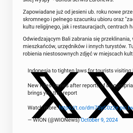
Za­po­wia­da­ne już od jesieni ub. roku nowe prze­pi
skrom­ne­go i pełnego sza­cun­ku ubioru oraz "za
kultu re­li­gij­ne­go, jak i re­stau­ra­cjach, cen­tr
Od­wie­dza­ją­cym Bali za­bra­nia się prze­kli­na­
miesz­kań­ców, urzęd­ni­ków i innych tu­ry­stów. T
ro­bie­nia nie­sto­sow­nych zdjęć w miej­scach kultu r
In­do­ne­sia to tighten laws for to­uri­sts vi­si­ting
New rules comes after reports of in­ap­pro­pria­t
brings you this report
Watch more:
https://t.co/dm7SyC0z2e
pic.
— WION (@WIONews)
October 9, 2024