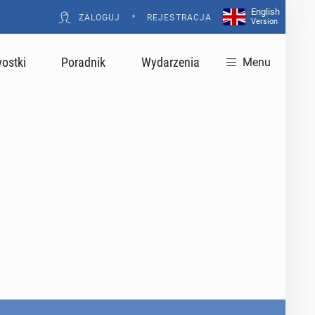
English
•
ZALOGUJ
REJESTRACJA
Version
ostki
Poradnik
Wydarzenia
Menu