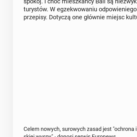
spokój. I choć miesz­kań­cy Bali są nie­zwy­kle 
tu­ry­stów. W eg­ze­kwo­wa­niu od­po­wie­nie
prze­pi­sy. Dotyczą one głównie miejsc kultu re
Celem nowych, su­ro­wych zasad jest "ochrona in­te­
skiej wyspy" - donosi serwis Eu­ro­news.