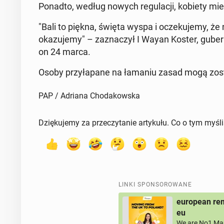
Ponadto, według nowych re­gu­la­cji, kobiety mie
"Bali to piękna, święta wyspa i ocze­ku­je­my, że
oka­zu­je­my" – za­zna­czył I Wayan Koster, gu­ber­
on 24 marca.
Osoby przy­ła­pa­ne na łamaniu zasad mogą zost
PAP / Adriana Chodakowska
Dziękujemy za przeczytanie artykułu. Co o tym myśl
LINKI SPONSOROWANE
european rem
eu
We are No1 Man