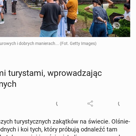
turowych i dobrych manierach... (Fot. Getty Images)
mi tu­ry­sta­mi, wpro­wa­dza­jąc
­nych
­szych tu­ry­stycz­nych za­kąt­ków na świecie. Olśnie­
nych i koi tych, który próbują od­na­leźć tam