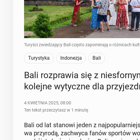
Turyści zwiedzający Bali często zapominają o różnicach kul
Turystyka
Indonezja
Bali
Bali roz­pra­wia się z nie­sfor­ny­
kolejne wy­tycz­ne dla przy­jezd
4 KWIETNIA 2025, 08:00
Ten tekst przeczytasz w 1 minutę
Bali od lat stanowi jeden z naj­po­pu­lar­niej
wa przy­ro­dą, za­chwy­ca fanów sportów wod