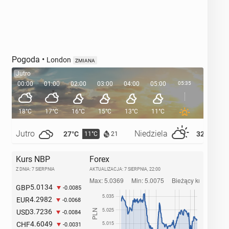
Pogoda
•
London
ZMIANA
Jutro
00:00
01:00
02:00
03:00
04:00
05:00
05:35
06:00
18°C
17°C
16°C
15°C
13°C
11°C
11°C
Jutro
Niedziela
27°C
32°C
11°C
14°
21
Kurs NBP
Forex
Z DNIA: 7 SIERPNIA
AKTUALIZACJA:
7 SIERPNIA, 22:00
5.0134
GBP
-0.0085
4.2982
EUR
-0.0068
3.7236
USD
-0.0084
4.6049
CHF
-0.0031