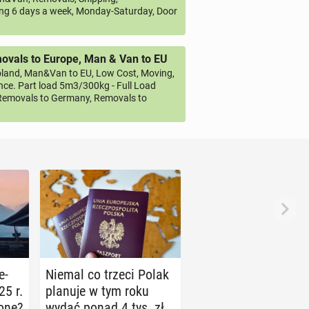
ng 6 days a week, Monday-Saturday, Door
vals to Europe, Man & Van to EU
land, Man&Van to EU, Low Cost, Moving,
ce. Part load 5m3/300kg - Full Load
emovals to Germany, Removals to
e­
Niemal co trzeci Polak
25 r.
planuje w tym roku
o­ne?
wydać ponad 4 tys. zł