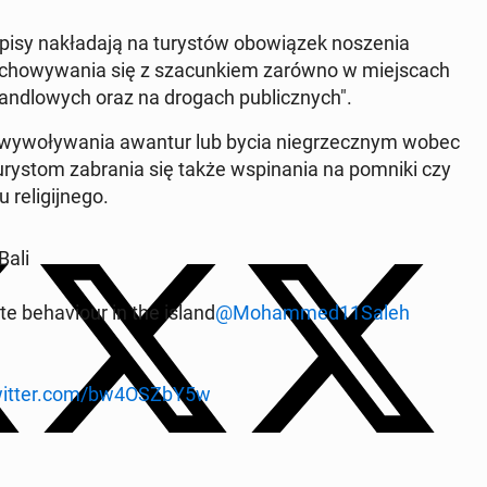
­sy na­kła­da­ją na tu­ry­stów obo­wią­zek no­sze­nia
­cho­wy­wa­nia się z sza­cun­kiem zarówno w miej­scach
ach han­dlo­wych oraz na drogach pu­blicz­nych".
nia, wy­wo­ły­wa­nia awantur lub bycia nie­grzecz­nym wobec
u­ry­stom za­bra­nia się także wspi­na­nia na pomniki czy
e­li­gij­ne­go.
 Bali
e be­ha­vio­ur in the island
@Mo­ham­med11Saleh
twitter.com/bw4OSZbY5w