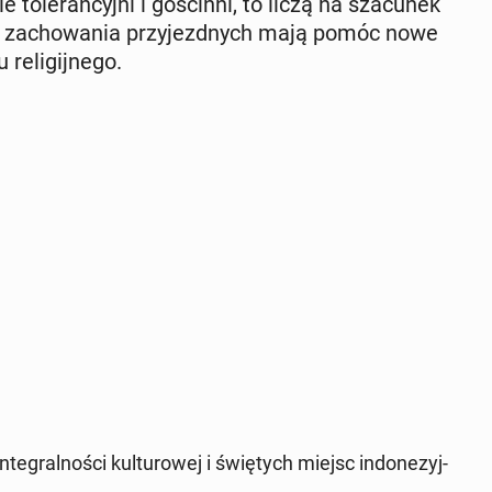
to­le­ran­cyj­ni i go­ścin­ni, to liczą na sza­cu­nek
­go za­cho­wa­nia przy­jezd­nych mają pomóc nowe
­li­gij­ne­go.
gral­no­ści kul­tu­ro­wej i świę­tych miejsc in­do­ne­zyj­