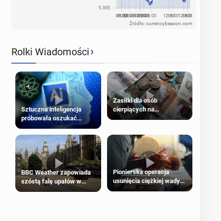
Źródło: currencybeacon.com
›
Rolki Wiadomości
Zasiłki dla osób
cierpiących na
Sztuczna inteligencja
schorzenia psychiczne
próbowała oszukać
człowieka
Pionierska operacja
BBC Weather zapowiada
usunięcia ciężkiej wady
szóstą falę upałów w
wrodzonej płodu w łonie
Londynie
matki