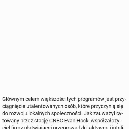
Głównym celem więk­szo­ści tych pro­gra­mów jest przy­
cią­gnię­cie uta­len­to­wa­nych osób, które przy­czy­nią się
do rozwoju lo­kal­nych spo­łecz­no­ści. Jak za­uwa­żył cy­
to­wa­ny przez stację CNBC Evan Hock, współ­za­ło­ży­
ciel firmy uła­twia­ją­cej prze­pro­wadz­ki, aktywne i in­te­li­