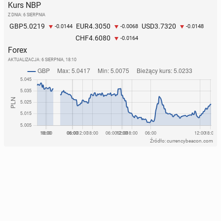
Kurs NBP
Z DNIA: 6 SIERPNIA
5.0219
4.3050
3.7320
GBP
EUR
USD
-0.0144
-0.0068
-0.0148
4.6080
CHF
-0.0164
Forex
AKTUALIZACJA:
6 SIERPNIA, 18:10
Źródło: currencybeacon.com