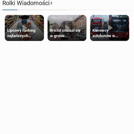
›
Rolki Wiadomości
Lipcowy ranking
Bristol znalazł się
Kierowcy
najtańszych
w gronie
autobusów w
supermarketów
najlepszych
Londynie
kierunków podróży
zapowiadają strajki
na świecie