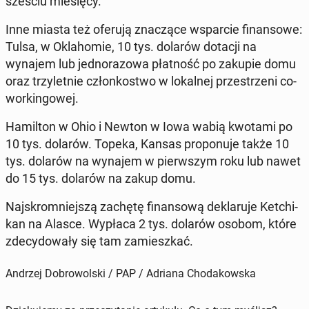
sześciu mie­się­cy.
Inne miasta też oferują zna­czą­ce wspar­cie fi­nan­so­we:
Tulsa, w Okla­ho­mie, 10 tys. dolarów dotacji na
wynajem lub jed­no­ra­zo­wa płat­ność po zakupie domu
oraz trzy­let­nie człon­ko­stwo w lo­kal­nej prze­strze­ni co­
wor­kin­go­wej.
Ha­mil­ton w Ohio i Newton w Iowa wabią kwotami po
10 tys. dolarów. Topeka, Kansas pro­po­nu­je także 10
tys. dolarów na wynajem w pierw­szym roku lub nawet
do 15 tys. dolarów na zakup domu.
Naj­skrom­niej­szą zachętę fi­nan­so­wą de­kla­ru­je Ket­chi­
kan na Alasce. Wypłaca 2 tys. dolarów osobom, które
zde­cy­do­wa­ły się tam za­miesz­kać.
Andrzej Dobrowolski / PAP / Adriana Chodakowska