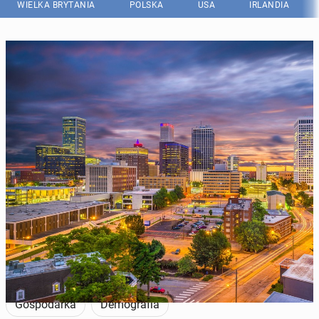
WIELKA BRYTANIA
POLSKA
USA
IRLANDIA
Tulsa w Oklahomie chce przyciągnąć do siebie nowych mieszkańców.
(Fot. Getty Images)
Gospodarka
Demografia