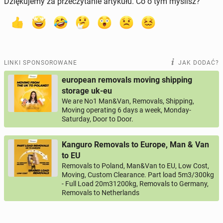
Dziękujemy za przeczytanie artykułu. Co o tym myślisz?
LINKI SPONSOROWANE
JAK DODAĆ?
european removals moving shipping
storage uk-eu
We are No1 Man&Van, Removals, Shipping,
Moving operating 6 days a week, Monday-
Saturday, Door to Door.
Kanguro Removals to Europe, Man & Van
to EU
Removals to Poland, Man&Van to EU, Low Cost,
Moving, Custom Clearance. Part load 5m3/300kg
- Full Load 20m31200kg, Removals to Germany,
Removals to Netherlands