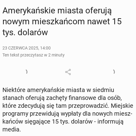
Ame­ry­kań­skie miasta oferują
nowym miesz­kań­com nawet 15
tys. dolarów
23 CZERWCA 2025, 14:00
Ten tekst przeczytasz w 2 minuty
Nie­któ­re ame­ry­kań­skie miasta w siedmiu
stanach oferują zachęty fi­nan­so­we dla osób,
które zde­cy­du­ją się tam prze­pro­wa­dzić. Miej­skie
pro­gra­my prze­wi­du­ją wypłaty dla nowych miesz­
kań­ców się­ga­ją­ce 15 tys. dolarów - in­for­mu­ją
media.