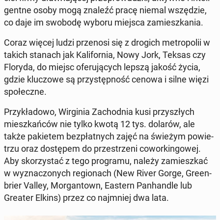
gent­ne osoby mogą znaleźć pracę niemal wszę­dzie,
co daje im swobodę wyboru miejsca za­miesz­ka­nia.
Coraz więcej ludzi prze­no­si się z drogich me­tro­po­lii w
takich stanach jak Ka­li­for­nia, Nowy Jork, Teksas czy
Floryda, do miejsc ofe­ru­ją­cych lepszą jakość życia,
gdzie klu­czo­we są przy­stęp­ność cenowa i silne więzi
spo­łecz­ne.
Przy­kła­do­wo, Wir­gi­nia Za­chod­nia kusi przy­szłych
miesz­kań­ców nie tylko kwotą 12 tys. dolarów, ale
także pa­kie­tem bez­płat­nych zajęć na świeżym po­wie­
trzu oraz do­stę­pem do prze­strze­ni co­wor­kin­go­wej.
Aby sko­rzy­stać z tego pro­gra­mu, należy za­miesz­kać
w wy­zna­czo­nych re­gio­nach (New River Gorge, Gre­en­
brier Valley, Mor­gan­town, Eastern Pan­han­dle lub
Greater Elkins) przez co naj­mniej dwa lata.