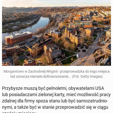
Mor­gan­town w Za­chod­niej Wir­gi­nii - prze­pro­wadz­ka do tego miejsca
też oznacza niemałe do­fi­nan­so­wa­nie... (Fot. Getty Images)
Przy­by­sze muszą być peł­no­let­ni, oby­wa­te­la­mi USA
lub po­sia­da­cza­mi zie­lo­nej karty, mieć moż­li­wość pracy
zdalnej dla firmy spoza stanu lub być sa­mo­za­trud­nio­
ny­mi, a także być w stanie prze­pro­wa­dzić się w ciągu