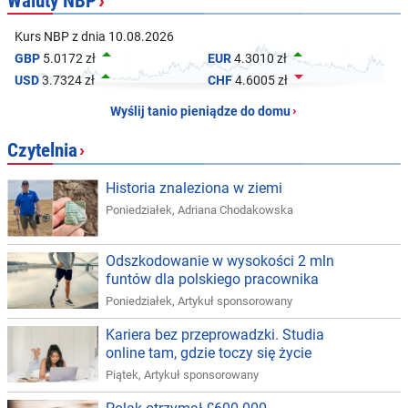
Waluty NBP
›
Kurs NBP z dnia 10.08.2026


GBP
5.0172 zł
EUR
4.3010 zł


USD
3.7324 zł
CHF
4.6005 zł
Wyślij tanio pieniądze do domu
›
Czytelnia
›
Historia znaleziona w ziemi
Poniedziałek
,
Adriana Chodakowska
Odszkodowanie w wysokości 2 mln
funtów dla polskiego pracownika
Poniedziałek
,
Artykuł sponsorowany
Kariera bez przeprowadzki. Studia
online tam, gdzie toczy się życie
Piątek
,
Artykuł sponsorowany