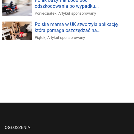
Polak otrzymał £600 000
odszkodowania po wypadku...
Poniedziałek
,
Artykuł sponsorowany
Polska mama w UK stworzyła aplikację,
która pomaga oszczędzać na...
Piątek
,
Artykuł sponsorowany
OGŁOSZENIA