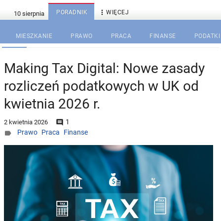

PORADNIK
WIĘCEJ
MIESZKANIE
PRAWO
PRACA
FINANSE
PODATKI
Making Tax Digital: Nowe zasady
rozliczeń podatkowych w UK od
kwietnia 2026 r.
1

2 kwietnia 2026
Prawo
Praca
Finanse
