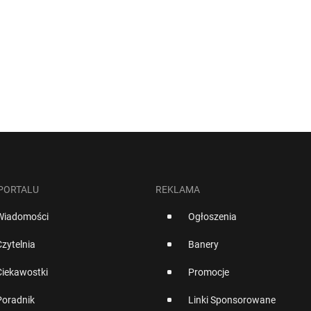
 PORTALU
REKLAMA
Wiadomości
Ogłoszenia
Czytelnia
Banery
Ciekawostki
Promocje
Poradnik
Linki Sponsorowane