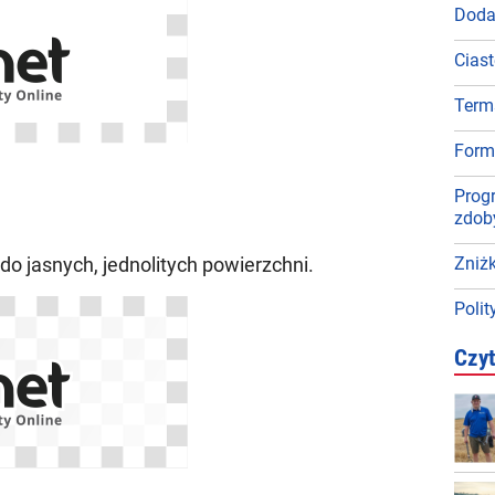
Doda
Ciast
Term
Form
Progr
zdob
do jasnych, jednolitych powierzchni.
Zniżk
Poli
Czyt