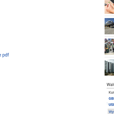
e pdf
Wal
Kur
GB
US
Wym