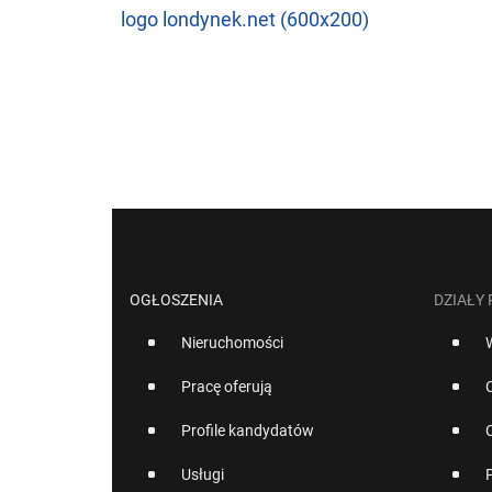
logo londynek.net (600x200)
OGŁOSZENIA
DZIAŁY
Nieruchomości
Pracę oferują
Profile kandydatów
Usługi