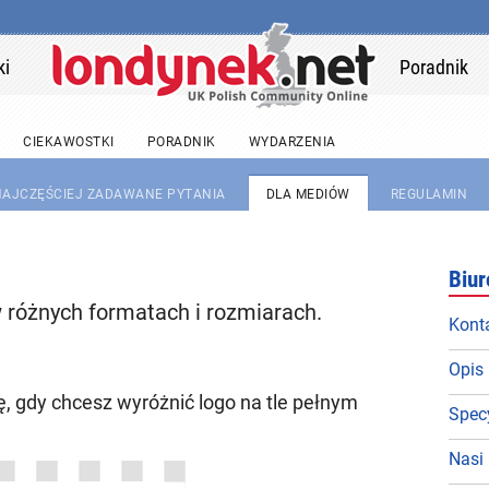
ki
Poradnik
CIEKAWOSTKI
PORADNIK
WYDARZENIA
 NAJCZĘŚCIEJ ZADAWANE PYTANIA
DLA MEDIÓW
REGULAMIN
Biur
w różnych formatach i rozmiarach.
Kont
Opis 
ę, gdy chcesz wyróżnić logo na tle pełnym
Specy
Nasi 