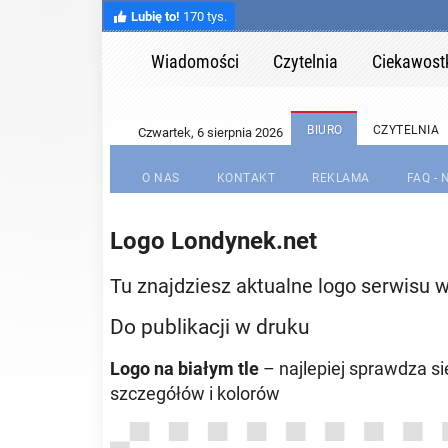
Lubię to!
170 tys.
Wiadomości
Czytelnia
Ciekawost
BIURO
CZYTELNIA
O NAS
KONTAKT
REKLAMA
FAQ -
Logo Londynek.net
Tu znajdziesz aktualne logo serwisu 
Do publikacji w druku
Logo na białym tle
– najlepiej sprawdza si
szczegółów i kolorów