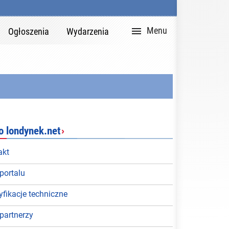

Zaloguj
English


Zaloguj
Rejestracja
DZIAŁY PORTAL
Version
Menu
Ogłoszenia
Wydarzenia
Ogłosz
Wiado
Czyteln
Ciekaw
Poradn
o londynek.net
›
Wydarz
akt
portalu
Społec
fikacje techniczne
Rekla
partnerzy
Biuro