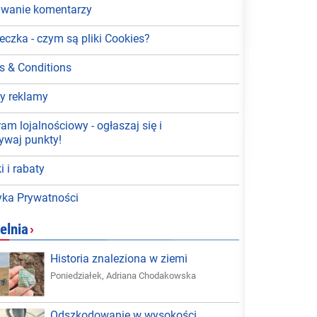
wanie komentarzy
eczka - czym są pliki Cookies?
s & Conditions
y reklamy
am lojalnościowy - ogłaszaj się i
ywaj punkty!
i i rabaty
tyka Prywatności
elnia
›
Historia znaleziona w ziemi
Poniedziałek
,
Adriana Chodakowska
Odszkodowanie w wysokości