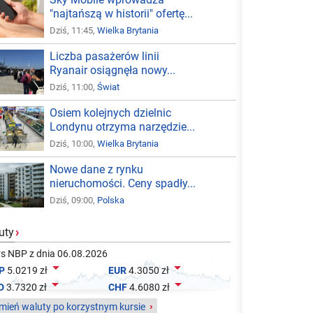
"najtańszą w historii" ofertę...
Dziś, 11:45,
Wielka Brytania
Liczba pasażerów linii
Ryanair osiągnęła nowy...
Dziś, 11:00,
Świat
Osiem kolejnych dzielnic
Londynu otrzyma narzędzie...
Dziś, 10:00,
Wielka Brytania
Nowe dane z rynku
nieruchomości. Ceny spadły...
Dziś, 09:00,
Polska
uty
›
s NBP z dnia 06.08.2026


P
5.0219 zł
EUR
4.3050 zł


D
3.7320 zł
CHF
4.6080 zł
ień waluty po korzystnym kursie
›