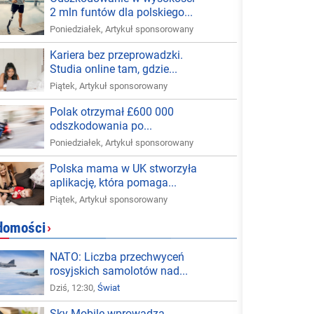
2 mln funtów dla polskiego...
Poniedziałek
,
Artykuł sponsorowany
Kariera bez przeprowadzki.
Studia online tam, gdzie...
Piątek
,
Artykuł sponsorowany
Polak otrzymał £600 000
odszkodowania po...
Poniedziałek
,
Artykuł sponsorowany
Polska mama w UK stworzyła
aplikację, która pomaga...
Piątek
,
Artykuł sponsorowany
domości
›
NATO: Liczba przechwyceń
rosyjskich samolotów nad...
Dziś, 12:30,
Świat
Sky Mobile wprowadza