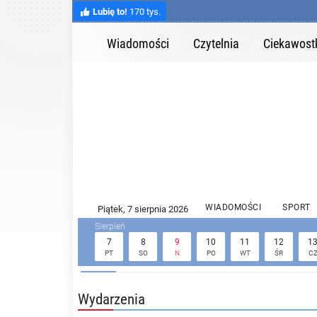
Lubię to!
170 tys.
Wiadomości
Czytelnia
Ciekawost
WIADOMOŚCI
SPORT
7
8
9
10
11
12
1
PT
SO
N
PO
WT
ŚR
C
Wydarzenia