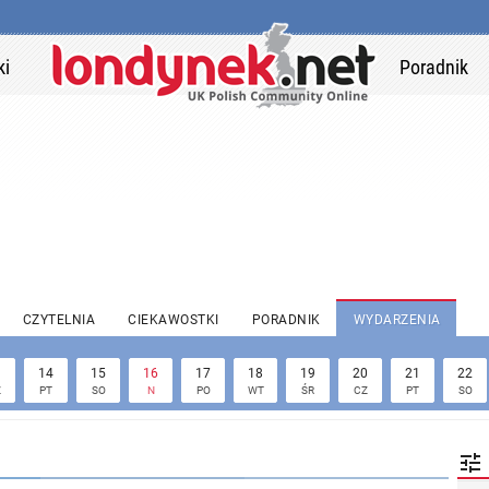
ki
Poradnik
CZYTELNIA
CIEKAWOSTKI
PORADNIK
WYDARZENIA
3
14
15
16
17
18
19
20
21
22
Z
PT
SO
N
PO
WT
ŚR
CZ
PT
SO
