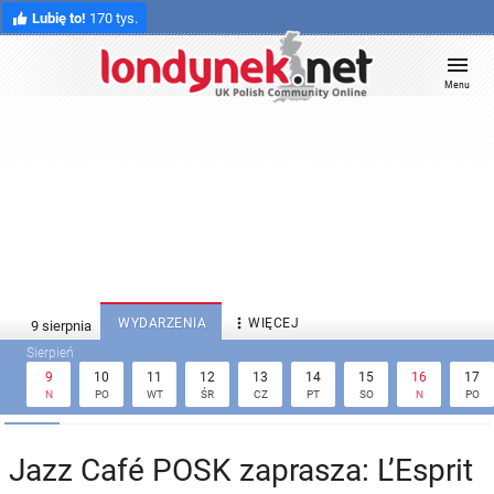
Lubię to!
170 tys.
Menu

WYDARZENIA
WIĘCEJ
9
10
11
12
13
14
15
16
17
N
PO
WT
ŚR
CZ
PT
SO
N
PO
Jazz Café POSK zaprasza: L’Esprit