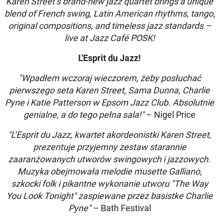
Karen Street’s brand-new jazz quartet brings a unique
blend of French swing, Latin American rhythms, tango,
original compositions, and timeless jazz standards –
live at Jazz Caf
é
POSK!
L'Esprit du Jazz!
"Wpadłem wczoraj wieczorem, żeby posłuchać
pierwszego seta Karen Street, Sama Dunna, Charlie
Pyne i Katie Patterson w Epsom Jazz Club. Absolutnie
genialne, a do tego pełna sala!"
– Nigel Price
"L’Esprit du Jazz, kwartet akordeonistki Karen Street,
prezentuje przyjemny zestaw starannie
zaaranżowanych utworów swingowych i jazzowych.
Muzyka obejmowała melodie musette Galliano,
szkocki folk i pikantne wykonanie utworu "The Way
You Look Tonight" zaspiewane przez basistke Charlie
Pyne"
– Bath Festival