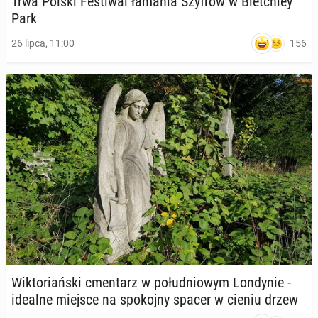
Trwa Polski Fe­sti­wal łamania Szyfrów w Blet­chley
Park
156
26 lipca, 11:00
Wik­to­riań­ski cmen­tarz w po­łu­dnio­wym Lon­dy­nie -
idealne miejsce na spo­koj­ny spacer w cieniu drzew