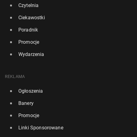
Czytelnia
Ciekawostki
Poradnik
Promocje
Wydarzenia
REKLAMA
Ogłoszenia
Obumarł wielki dąb, który według legendy dawał
schro­nie­nie Robin Hoodowi
Banery
6
19 czerwca, 08:00
Promocje
Linki Sponsorowane