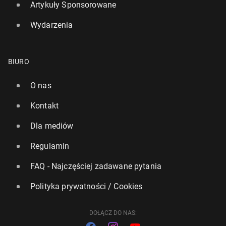
Artykuły Sponsorowane
Wydarzenia
BIURO
O nas
Kontakt
Niemcy zwrócą Polsce bez­cen­ne zabytki zra­bo­wa­ne
Dla mediów
podczas wojny
Regulamin
3
9 czerwca, 13:30
FAQ - Najczęściej zadawane pytania
Polityka prywatności / Cookies
DOŁĄCZ DO NAS: