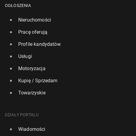
OGŁOSZENIA
Nieruchomości
Pracę oferują
Profile kandydatów
Usługi
Motoryzacja
Kupię / Sprzedam
Towarzyskie
Starsza, prost­sza wersja Sto­ne­hen­ge zna­le­zio­na 5
km od słyn­ne­go miejsca
DZIAŁY PORTALU
127
25 czerwca, 08:00
Wiadomości