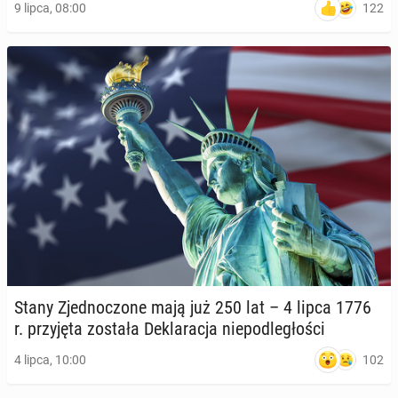
122
9 lipca, 08:00
Stany Zjed­no­czo­ne mają już 250 lat – 4 lipca 1776
r. przy­ję­ta została De­kla­ra­cja nie­pod­le­gło­ści
102
4 lipca, 10:00