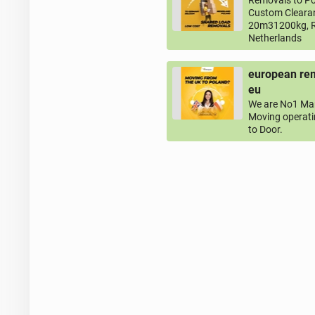
Removals to Po
Custom Clearan
20m31200kg, R
Netherlands
european rem
eu
We are No1 Man
Moving operati
to Door.