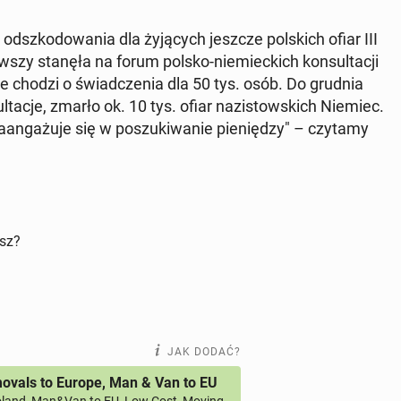
szko­do­wa­nia dla ży­ją­cych jeszcze pol­skich ofiar III
zy stanęła na forum polsko-nie­miec­kich kon­sul­ta­cji
że chodzi o świad­cze­nia dla 50 tys. osób. Do grudnia
l­ta­cje, zmarło ok. 10 tys. ofiar na­zi­stow­skich Niemiec.
­an­ga­żu­je się w po­szu­ki­wa­nie pie­nię­dzy" – czytamy
isz?
JAK DODAĆ?
vals to Europe, Man & Van to EU