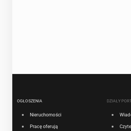
OGŁOSZENIA
DZIAŁY POR
Nieruchomości
Wiad
Pracę oferują
Czyte