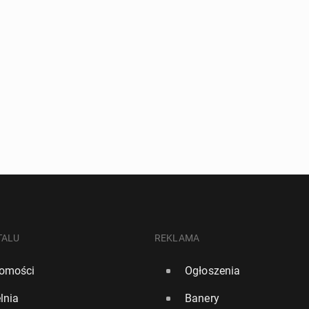
TALU
REKLAMA
omości
Ogłoszenia
lnia
Banery