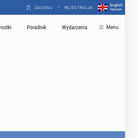
English
•
ZALOGUJ
REJESTRACJA
Version
ostki
Poradnik
Wydarzenia
Menu