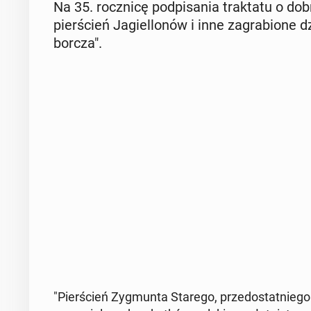
Na 35. rocz­ni­cę pod­pi­sa­nia trak­ta­tu o
pier­ścień Ja­giel­lo­nów i inne za­gra­bio­ne
bor­cza".
"Pier­ścień Zyg­mun­ta Starego, przed­ostat­nie­go po