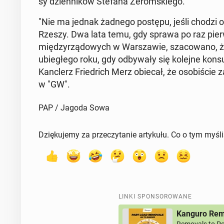
sy dzien­ni­ków Stefana Że­rom­skie­go.
"Nie ma jednak żadnego postępu, jeśli chodzi o od­
Rzeszy. Dwa lata temu, gdy sprawa po raz pierw­s
mię­dzy­rzą­do­wych w War­sza­wie, sza­co­wa­no, 
ubie­głe­go roku, gdy od­by­wa­ły się kolejne kon­su
Kanc­lerz Frie­drich Merz obiecał, że oso­bi­ście za
w "GW".
PAP / Jagoda Sowa
Dziękujemy za przeczytanie artykułu. Co o tym myśl
LINKI SPONSOROWANE
Kanguro Remo