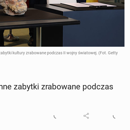
abytki kultury zrabowane podczas II wojny światowej. (Fot. Getty
ne zabytki zra­bo­wa­ne podczas