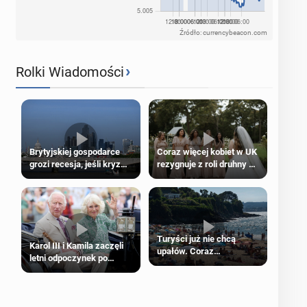
Źródło: currencybeacon.com
›
Rolki Wiadomości
Brytyjskiej gospodarce
Coraz więcej kobiet w UK
grozi recesja, jeśli kryzys
rezygnuje z roli druhny na
na Bliskim Wschodzie się
ślubie
przedłuży
Turyści już nie chcą
Karol III i Kamila zaczęli
upałów. Coraz
letni odpoczynek po
popularniejsze
Igrzyskach Wspólnoty w
„coolcation”
Glasgow