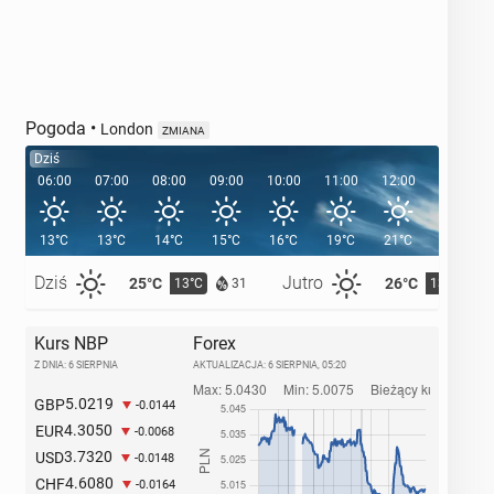
Pogoda
•
London
ZMIANA
Dziś
06:00
07:00
08:00
09:00
10:00
11:00
12:00
13:00
13°C
13°C
14°C
15°C
16°C
19°C
21°C
21°C
Dziś
Jutro
25°C
26°C
13°C
13°C
31
Kurs NBP
Forex
Z DNIA: 6 SIERPNIA
AKTUALIZACJA:
6 SIERPNIA, 05:20
5.0219
GBP
-0.0144
4.3050
EUR
-0.0068
3.7320
USD
-0.0148
4.6080
CHF
-0.0164