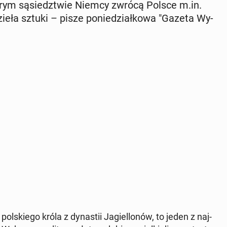
 dobrym są­siedz­twie Niemcy zwrócą Polsce m.in.
 dzieła sztuki – pisze po­nie­dział­ko­wa "Gazeta Wy­
l­skie­go króla z dy­na­stii Ja­giel­lo­nów, to jeden z naj­