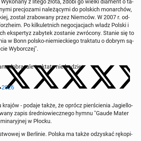
. Wy­ko­na­ny z litego złota, zdobi go wielki diament o ta­
ymi pre­cjo­za­mi na­le­żą­cy­mi do pol­skich mo­nar­chów,
­skiej, został zra­bo­wa­ny przez Niemców. W 2007 r. od­
rz­he­im. Po kil­ku­let­nich ne­go­cja­cjach władz Polski i
h eks­per­tyz zabytek zo­sta­nie zwró­co­ny. Stanie się to
a­nia w Bonn polsko-nie­miec­kie­go trak­ta­tu o dobrym są­
cie Wy­bor­czej".
ne dobra, ale trak­ta­tu nie będzie
, 2026
krajów - podaje także, że oprócz pier­ście­nia Ja­giel­lo­
­wa­ny zapis śre­dnio­wiecz­ne­go hymnu "Gaude Mater
­mi­na­ryj­nej w Płocku.
­stwo­wej w Ber­li­nie. Polska ma także od­zy­skać rę­ko­pi­