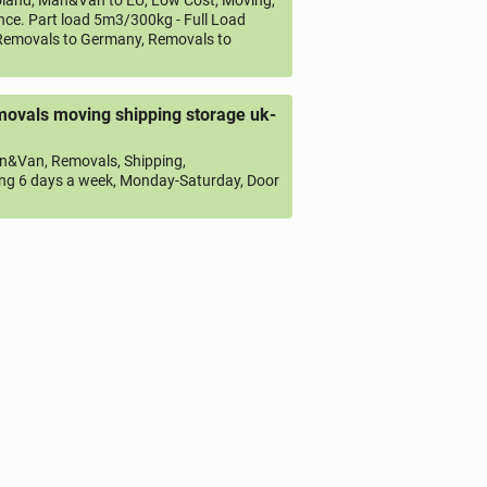
land, Man&Van to EU, Low Cost, Moving,
ce. Part load 5m3/300kg - Full Load
emovals to Germany, Removals to
ovals moving shipping storage uk-
&Van, Removals, Shipping,
ng 6 days a week, Monday-Saturday, Door