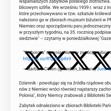
wspa­nial­szych za­byt­ków pol­skie­go złot­nic­twa
bli­co­wym szlifie. We wrze­śniu 1939 r. wraz z inn
które prze­cho­wy­wa­no w tzw. szka­tu­le kró­lew
na­le­zio­no go w zbio­rach muzeum bi­żu­te­rii w Pfo
Niemiec oraz spo­rzą­dze­niu paru jed­no­znacz­nyc
w przy­szłym ty­go­dniu, na 35. rocz­ni­cę pod­pi­s
siedz­twie" – czytamy w po­nie­dział­ko­wej "Gaze
"Wy­bor­cza" ujawnia: Niemcy zwrócą zra­bo­wa­
https://t.co/RTpxFOp8x9
— Barbara Cöllen (@coellen_barbara)
June 8
Dzien­nik - po­wo­łu­jąc się na źródła rządowe obu 
nów z Niemiec wróci również naj­star­szy za­cho
Polonia", który Niemcy zra­bo­wa­li z Bi­blio­te­ki Se
Zabytek od­na­le­zio­no w zbio­rach Bi­blio­te­ki Pań