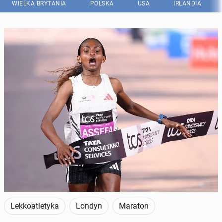
WIELKA BRYTANIA
POLSKA
USA
IRLANDIA
Lekkoatletyka
Londyn
Maraton