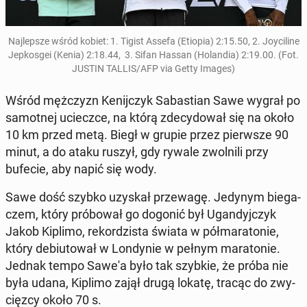
Naj­lep­sze wśród kobiet: 1. Tigist Assefa (Etiopia) 2:15.50, 2. Joy­ci­li­ne
Jep­kos­gei (Kenia) 2:18.44, 3. Sifan Hassan (Ho­lan­dia) 2:19.00. (Fot.
JUSTIN TALLIS/AFP via Getty Images)
Wśród męż­czyzn Ke­nij­czyk Sa­ba­stian Sawe wygrał po
sa­mot­nej uciecz­ce, na którą zde­cy­do­wał się na około
10 km przed metą. Biegł w grupie przez pierw­sze 90
minut, a do ataku ruszył, gdy rywale zwol­ni­li przy
bufecie, aby napić się wody.
Sawe dość szybko uzyskał prze­wa­gę. Jedynym bie­ga­
czem, który pró­bo­wał go dogonić był Ugan­dyj­czyk
Jakob Kiplimo, re­kor­dzi­sta świata w pół­ma­ra­to­nie,
który de­biu­to­wał w Lon­dy­nie w pełnym ma­ra­to­nie.
Jednak tempo Sawe'a było tak szybkie, że próba nie
była udana, Kiplimo zajął drugą lokatę, tracąc do zwy­
cięz­cy około 70 s.