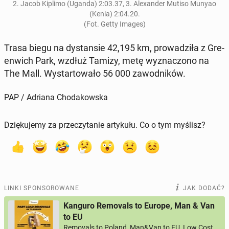
2. Jacob Kiplimo (Uganda) 2:03.37, 3. Ale­xan­der Mutiso Munyao
(Kenia) 2:04.20.
(Fot. Getty Images)
Trasa biegu na dy­stan­sie 42,195 km, pro­wa­dzi­ła z Gre­
en­wich Park, wzdłuż Tamizy, metę wy­zna­czo­no na
The Mall. Wy­star­to­wa­ło 56 000 za­wod­ni­ków.
PAP / Adriana Chodakowska
Dziękujemy za przeczytanie artykułu. Co o tym myślisz?
LINKI SPONSOROWANE
JAK DODAĆ?
Kanguro Removals to Europe, Man & Van
to EU
Removals to Poland, Man&Van to EU, Low Cost,