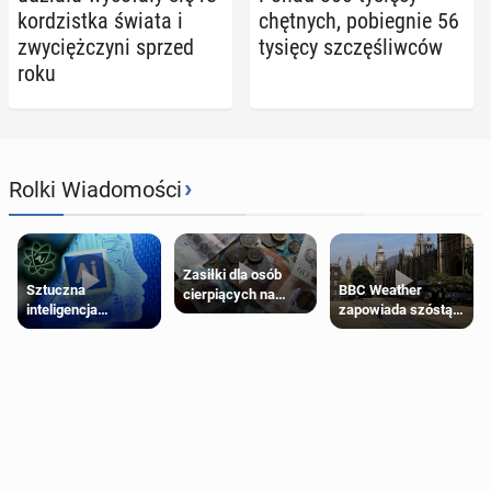
kor­dzist­ka świata i
chęt­nych, po­bie­gnie 56
zwy­cięż­czy­ni sprzed
tysięcy szczę­śliw­ców
roku
›
Rolki Wiadomości
Zasiłki dla osób
Sztuczna
BBC Weather
cierpiących na
inteligencja
zapowiada szóstą
schorzenia
próbowała oszukać
falę upałów w
psychiczne
człowieka
Londynie