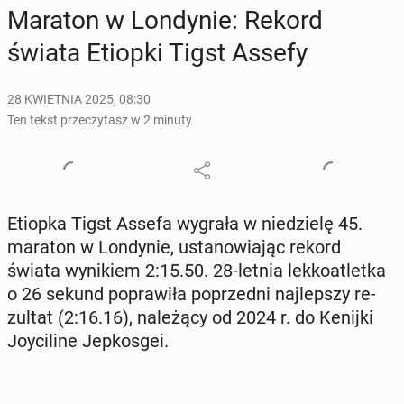
Maraton w Lon­dy­nie: Rekord
świata Etiopki Tigst Assefy
28 KWIETNIA 2025, 08:30
Ten tekst przeczytasz w 2 minuty
Etiopka Tigst Assefa wygrała w nie­dzie­lę 45.
maraton w Lon­dy­nie, usta­no­wia­jąc rekord
świata wy­ni­kiem 2:15.50. 28-letnia lek­ko­atlet­ka
o 26 sekund po­pra­wi­ła po­przed­ni naj­lep­szy re­
zul­tat (2:16.16), na­le­żą­cy od 2024 r. do Kenijki
Joy­ci­li­ne Jep­kos­gei.