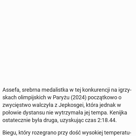
Assefa, srebrna me­da­list­ka w tej kon­ku­ren­cji na igrzy­
skach olim­pij­skich w Paryżu (2024) po­cząt­ko­wo o
zwy­cię­stwo wal­czy­ła z Jep­kos­gei, która jednak w
połowie dy­stan­su nie wy­trzy­ma­ła jej tempa. Kenijka
osta­tecz­nie była druga, uzy­sku­jąc czas 2:18.44.
Biegu, który ro­ze­gra­no przy dość wy­so­kiej tem­pe­ra­tu­