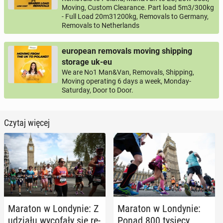
Moving, Custom Clearance. Part load 5m3/300kg
- Full Load 20m31200kg, Removals to Germany,
Removals to Netherlands
european removals moving shipping
storage uk-eu
We are No1 Man&Van, Removals, Shipping,
Moving operating 6 days a week, Monday-
Saturday, Door to Door.
Czytaj więcej
Maraton w Lon­dy­nie: Z
Maraton w Lon­dy­nie:
udziału wy­co­fa­ły się re­
Ponad 800 tysięcy