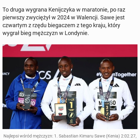
To druga wygrana Ke­nij­czy­ka w ma­ra­to­nie, po raz
pierw­szy zwy­cię­żył w 2024 w Wa­len­cji. Sawe jest
czwar­tym z rzędu bie­ga­czem z tego kraju, który
wygrał bieg męż­czyzn w Lon­dy­nie.
Naj­lep­si wśród męż­czyzn: 1. Sa­ba­stian Kimaru Sawe (Kenia) 2:02.27,