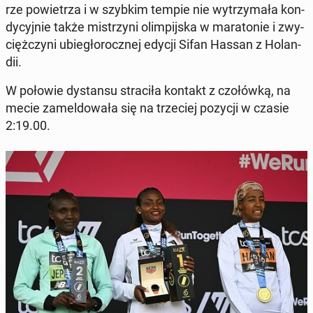
rze po­wie­trza i w szybkim tempie nie wy­trzy­ma­ła kon­
dy­cyj­nie także mi­strzy­ni olim­pij­ska w ma­ra­to­nie i zwy­
cięż­czy­ni ubie­gło­rocz­nej edycji Sifan Hassan z Ho­lan­
dii.
W połowie dy­stan­su stra­ci­ła kontakt z czo­łów­ką, na
mecie za­mel­do­wa­ła się na trze­ciej pozycji w czasie
2:19.00.