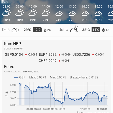
Dziś
08:00
09:00
10:00
11:00
12:00
13:00
14:00
15:00
16:
18°C
18°C
19°C
21°C
24°C
27°C
28°C
29°C
29
Dziś
Jutro
29°C
32°C
12°C
14°C
24
18
Kurs NBP
Z DNIA: 7 SIERPNIA
5.0134
4.2982
3.7236
GBP
EUR
USD
-0.0085
-0.0068
-0.0084
4.6049
CHF
-0.0031
Forex
AKTUALIZACJA:
7 SIERPNIA, 22:00