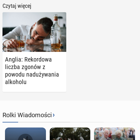
Czytaj więcej
Anglia: Re­kor­do­wa
liczba zgonów z
powodu nad­uży­wa­nia
al­ko­ho­lu
›
Rolki Wiadomości