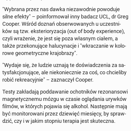
"Wybrana przez nas dawka nie­za­wod­nie po­wo­du­je
silne efekty" – po­in­for­mo­wał inny badacz UCL, dr Greg
Cooper. Wśród doznań ob­ser­wo­wa­nych u uczest­ni­
ków są tzw. eks­te­rio­ry­za­cja (out of body expe­rien­ce),
czyli wra­że­nie, że jest się poza własnym ciałem, a
także prze­ko­nu­ją­ce ha­lu­cy­na­cje i "wkra­cza­nie w ko­lo­
ro­we geo­me­trycz­ne kra­jo­bra­zy".
"Wydaje się, że ludzie uznają te do­świad­cze­nia za sa­
tys­fak­cjo­nu­ją­ce, ale nie­ko­niecz­nie za coś, co chcie­li­by
robić re­kre­acyj­nie" – za­zna­czył Cooper.
Testy za­kła­da­ją pod­da­wa­nie ochot­ni­ków re­zo­nan­so­wi
ma­gne­tycz­ne­mu mózgu w czasie oglą­da­nia urywków
filmów, w których pojawia się alkohol. Na­stęp­nie mają
być mo­ni­to­ro­wa­ni przez dzie­więć mie­się­cy, by spraw­
dzić, czy i w jakim stopniu terapia jest sku­tecz­na.