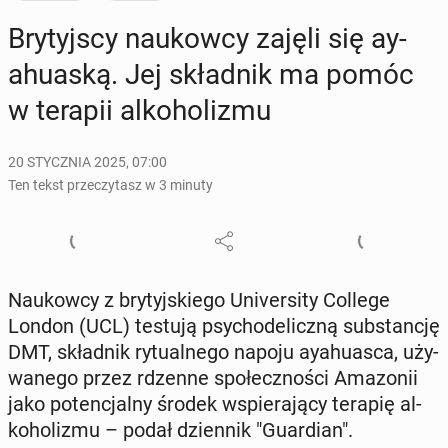
Bry­tyj­scy na­ukow­cy zajęli się ay­
ahu­aską. Jej skład­nik ma pomóc
w terapii al­ko­ho­li­zmu
20 STYCZNIA 2025, 07:00
Ten tekst przeczytasz w 3 minuty
Na­ukow­cy z bry­tyj­skie­go Uni­ver­si­ty College
London (UCL) testują psy­cho­de­licz­ną sub­stan­cję
DMT, skład­nik ry­tu­al­ne­go napoju ay­ahu­asca, uży­
wa­ne­go przez rdzenne spo­łecz­no­ści Ama­zo­nii
jako po­ten­cjal­ny środek wspie­ra­ją­cy terapię al­
ko­ho­li­zmu – podał dzien­nik "Gu­ar­dian".