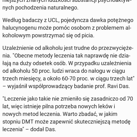
nych po­cho­dze­nia na­tu­ral­ne­go.
Według badaczy z UCL, po­je­dyn­cza dawka po­tęż­ne­go
ha­lu­cy­no­ge­nu może pomóc osobom z pro­ble­mem al­
ko­ho­lo­wym po­wstrzy­mać się od picia.
Uza­leż­nie­nie od al­ko­ho­lu jest trudne do prze­zwy­cię­że­
nia. "Obecne metody le­cze­nia tak na­praw­dę nie dzia­
ła­ją na duży odsetek osób. W przy­pad­ku uza­leż­nie­nia
od al­ko­ho­lu 50 proc. ludzi wraca do nałogu w ciągu
trzech mie­się­cy, a około 60-70 proc. w ciągu trzech lat"
– wy­ja­śnił współ­pro­wa­dzą­cy badanie prof. Ravi Das.
"Le­cze­nie jako takie nie zmie­ni­ło się za­sad­ni­czo od 70
lat, więc ist­nie­je pilna po­trze­ba nowych leków i
nowych metod le­cze­nia. Warto zbadać, w jakim
stopniu DMT może za­pew­nić sku­tecz­niej­szą metodę
le­cze­nia" – dodał Das.