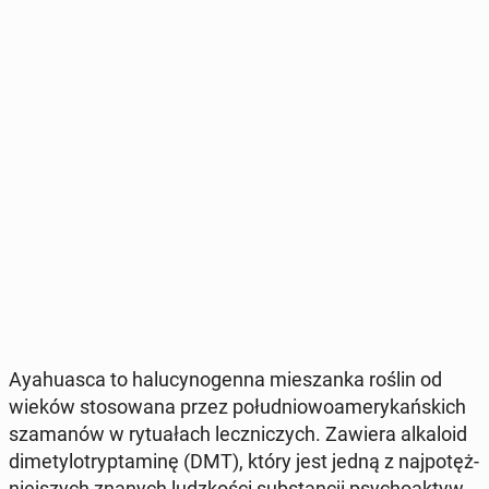
Ay­ahu­asca to ha­lu­cy­no­gen­na mie­szan­ka roślin od
wieków sto­so­wa­na przez po­łu­dnio­wo­ame­ry­kań­skich
sza­ma­nów w ry­tu­ałach lecz­ni­czych. Zawiera al­ka­lo­id
di­me­ty­lo­tryp­ta­mi­nę (DMT), który jest jedną z naj­po­tęż­
niej­szych znanych ludz­ko­ści sub­stan­cji psy­cho­ak­tyw­