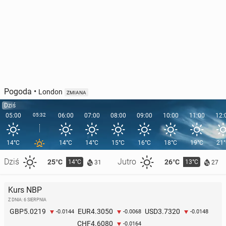
Pogoda
•
London
ZMIANA
Dziś
05:00
05:32
06:00
07:00
08:00
09:00
10:00
11:00
12:
14°C
14°C
14°C
15°C
16°C
18°C
19°C
21
Dziś
Jutro
25°C
26°C
14°C
13°C
31
27
Kurs NBP
Z DNIA: 6 SIERPNIA
5.0219
4.3050
3.7320
GBP
EUR
USD
-0.0144
-0.0068
-0.0148
4.6080
CHF
-0.0164