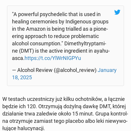
"A po­wer­ful psy­che­de­lic that is used in
healing ce­re­mo­nies by In­di­ge­no­us groups
in the Amazon is being trial­led as a pio­ne­
ering ap­pro­ach to reduce pro­ble­ma­tic
alcohol con­sump­tion." Di­me­thyl­tryp­ta­mi­
ne (DMT) is the active in­gre­dient in ay­ahu­
asca.
https://t.co/YlWr­NIG­PYu
— Alcohol Review (@alcohol_review)
January
18, 2025
W testach uczest­ni­czy już kilku ochot­ni­ków, a łącznie
będzie ich 120. Otrzy­mu­ją dożylną dawkę DMT, której
dzia­ła­nie trwa za­le­d­wie około 15 minut. Grupa kon­tro­l­
na otrzy­mu­je zamiast tego placebo albo leki nie­wy­wo­
łu­ją­ce ha­lu­cy­na­cji.