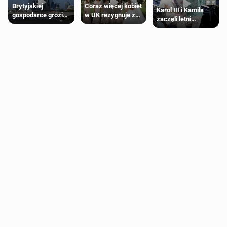
Brytyjskiej
Coraz więcej kobiet
Karol III i Kamila
gospodarce grozi
w UK rezygnuje z
zaczęli letni
recesja, jeśli
roli druhny na
odpoczynek po
kryzys na Bliskim
ślubie
Igrzyskach
Wschodzie się
Wspólnoty w
przedłuży
Glasgow