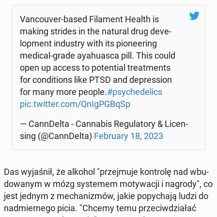
Van­co­uver-based Fi­la­ment Health is
making strides in the natural drug de­ve­
lop­ment in­du­stry with its pio­ne­ering
medical-grade ay­ahu­asca pill. This could
open up access to po­ten­tial tre­at­ments
for con­di­tions like PTSD and de­pres­sion
for many more people.
#psy­che­de­lics
pic.twitter.com/QnIgPG­BqSp
— Can­n­Del­ta - Can­na­bis Re­gu­la­to­ry & Li­cen­
sing (@Can­n­Del­ta)
Fe­bru­ary 18, 2023
Das wy­ja­śnił, że alkohol "przej­mu­je kon­tro­lę nad wbu­
do­wa­nym w mózg sys­te­mem mo­ty­wa­cji i nagrody", co
jest jednym z me­cha­ni­zmów, jakie po­py­cha­ją ludzi do
nad­mier­ne­go picia. "Chcemy temu prze­ciw­dzia­łać