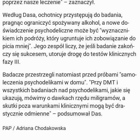
poprzez nasze le­cze­nie" – za­zna­czył.
Według Dasa, ochot­ni­cy przy­stę­pu­ją do badania,
pragnąc ogra­ni­czyć spo­ży­wa­ny alkohol, a nowe do­
świad­cze­nie psy­cho­de­licz­ne może być "wy­znacz­ni­
kiem ich podróży, który ugrun­tu­je ich zo­bo­wią­za­nie do
picia mniej". Jego zespół liczy, że jeśli badanie za­koń­
czy się suk­ce­sem, utoruje drogę do testów kli­nicz­nych
fazy III.
Badacze prze­strze­gli na­to­miast przed próbami "sa­mo­
le­cze­nia psy­cho­de­li­ka­mi w domu". "Przy DMT i
wszyst­kich ba­da­niach nad psy­cho­de­li­ka­mi, jakie się
ukazują, mówimy o dawkach rzędu mi­li­gra­mów, a
skutki poza wa­run­ka­mi kli­nicz­ny­mi mogą być dra­
stycz­nie od­mien­ne" – pod­su­mo­wał Das.
PAP / Adriana Chodakowska