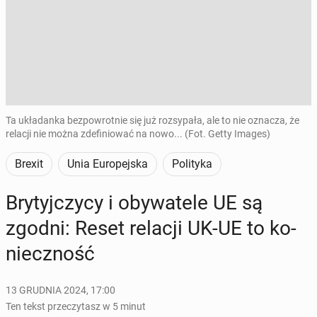
Ta układanka bezpowrotnie się już rozsypała, ale to nie oznacza, że
relacji nie można zdefiniować na nowo... (Fot. Getty Images)
Brexit
Unia Europejska
Polityka
Bry­tyj­czy­cy i oby­wa­te­le UE są
zgodni: Reset relacji UK-UE to ko­
niecz­ność
13 GRUDNIA 2024, 17:00
Ten tekst przeczytasz w 5 minut