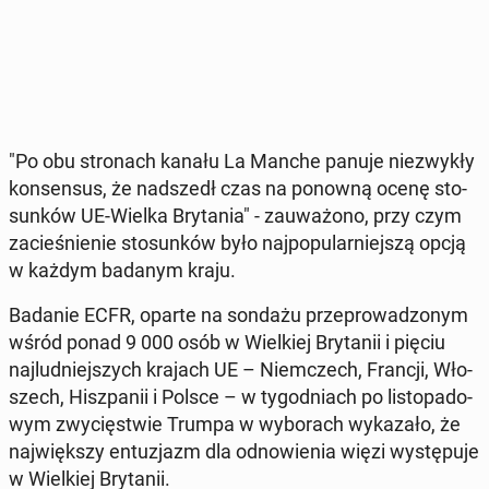
"Po obu stro­nach kanału La Manche panuje nie­zwy­kły
kon­sen­sus, że nad­szedł czas na ponowną ocenę sto­
sun­ków UE-Wielka Bry­ta­nia" - za­uwa­żo­no, przy czym
za­cie­śnie­nie sto­sun­ków było naj­po­pu­lar­niej­szą opcją
w każdym badanym kraju.
Badanie ECFR, oparte na sondażu prze­pro­wa­dzo­nym
wśród ponad 9 000 osób w Wiel­kiej Bry­ta­nii i pięciu
naj­lud­niej­szych krajach UE – Niem­czech, Francji, Wło­
szech, Hisz­pa­nii i Polsce – w ty­go­dniach po li­sto­pa­do­
wym zwy­cię­stwie Trumpa w wy­bo­rach wy­ka­za­ło, że
naj­więk­szy en­tu­zjazm dla od­no­wie­nia więzi wy­stę­pu­je
w Wiel­kiej Bry­ta­nii.