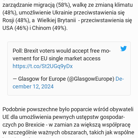
za­rzą­dza­nie mi­gra­cją (58%), walkę ze zmianą klimatu
(48%), umoż­li­wie­nie Ukra­inie prze­ciw­sta­wie­nia się
Rosji (48%), a Wiel­kiej Bry­ta­nii - prze­ciw­sta­wie­nia się
USA (46%) i Chinom (49%).
Poll: Brexit voters would accept free mo­
ve­ment for EU single market access
https://t.co/St2UGq9yDx
— Glasgow for Europe (@Glas­go­wEu­ro­pe)
De­
cem­ber 12, 2024
Po­dob­nie po­wszech­ne było po­par­cie wśród oby­wa­te­li
UE dla umoż­li­wie­nia pewnych ustępstw go­spo­dar­
czych po Bre­xi­cie - w zamian za większą współ­pra­cę
w szcze­gól­nie ważnych ob­sza­rach, takich jak wspólne