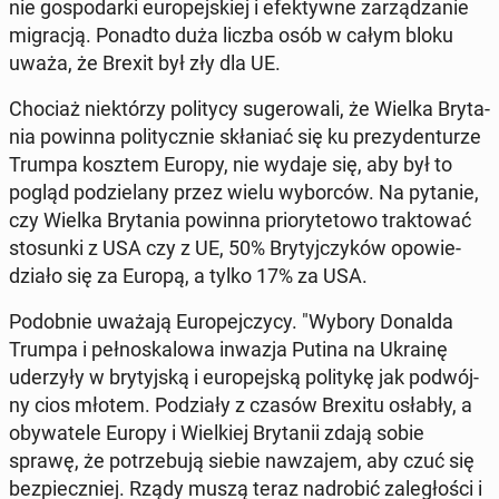
nie go­spo­dar­ki eu­ro­pej­skiej i efek­tyw­ne za­rzą­dza­nie
mi­gra­cją. Ponadto duża liczba osób w całym bloku
uważa, że ​​Bre­xit był zły dla UE.
Chociaż nie­któ­rzy po­li­ty­cy su­ge­ro­wa­li, że Wielka Bry­ta­
nia powinna po­li­tycz­nie skła­niać się ku pre­zy­den­tu­rze
Trumpa kosztem Europy, nie wydaje się, aby był to
pogląd po­dzie­la­ny przez wielu wy­bor­ców. Na pytanie,
czy Wielka Bry­ta­nia powinna prio­ry­te­to­wo trak­to­wać
sto­sun­ki z USA czy z UE, 50% Bry­tyj­czy­ków opo­wie­
dzia­ło się za Europą, a tylko 17% za USA.
Po­dob­nie uważają Eu­ro­pej­czy­cy. "Wybory Donalda
Trumpa i peł­no­ska­lo­wa inwazja Putina na Ukrainę
ude­rzy­ły w bry­tyj­ską i eu­ro­pej­ską po­li­ty­kę jak po­dwój­
ny cios młotem. Po­dzia­ły z czasów Brexitu osłabły, a
oby­wa­te­le Europy i Wiel­kiej Bry­ta­nii zdają sobie
sprawę, że po­trze­bu­ją siebie na­wza­jem, aby czuć się
bez­piecz­niej. Rządy muszą teraz nad­ro­bić za­le­gło­ści i