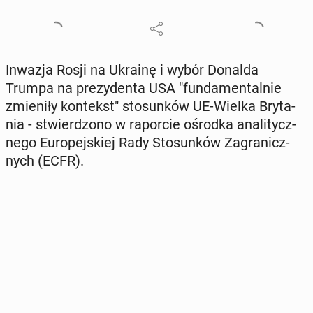
Inwazja Rosji na Ukrainę i wybór Donalda
Trumpa na pre­zy­den­ta USA "fun­da­men­tal­nie
zmie­ni­ły kon­tekst" sto­sun­ków UE-Wielka Bry­ta­
nia - stwier­dzo­no w ra­por­cie ośrodka ana­li­tycz­
ne­go Eu­ro­pej­skiej Rady Sto­sun­ków Za­gra­nicz­
nych (ECFR).