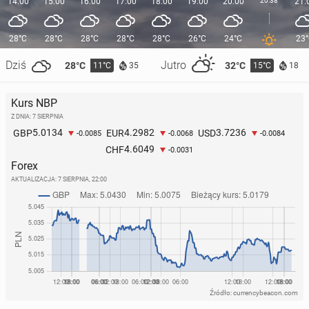
14:00
15:00
16:00
17:00
18:00
19:00
20:00
20:38
21:
28°C
28°C
28°C
28°C
28°C
26°C
24°C
23
Dziś
Jutro
28°C
32°C
11°C
15°C
35
18
Kurs NBP
Z DNIA: 7 SIERPNIA
5.0134
4.2982
3.7236
GBP
EUR
USD
-0.0085
-0.0068
-0.0084
4.6049
CHF
-0.0031
Forex
AKTUALIZACJA:
7 SIERPNIA, 22:00
Źródło: currencybeacon.com