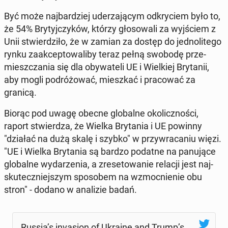
Być może naj­bar­dziej ude­rza­ją­cym od­kry­ciem było to,
że 54% Bry­tyj­czy­ków, którzy gło­so­wa­li za wyj­ściem z
Unii stwier­dzi­ło, że w zamian za dostęp do jed­no­li­te­go
rynku za­ak­cep­to­wa­li­by teraz pełną swobodę prze­
miesz­cza­nia się dla oby­wa­te­li UE i Wiel­kiej Bry­ta­nii,
aby mogli po­dró­żo­wać, miesz­kać i pra­co­wać za
granicą.
Biorąc pod uwagę obecne glo­bal­ne oko­licz­no­ści,
raport stwier­dza, że ​​Wiel­ka Bry­ta­nia i UE powinny
"działać na dużą skalę i szybko" w przy­wra­ca­niu więzi.
"UE i Wielka Bry­ta­nia są bardzo podatne na pa­nu­ją­ce
glo­bal­ne wy­da­rze­nia, a zre­se­to­wa­nie relacji jest naj­
sku­tecz­niej­szym spo­so­bem na wzmoc­nie­nie obu
stron" - dodano w ana­li­zie badań.
Russia’s in­va­sion of Ukraine and Trump’s