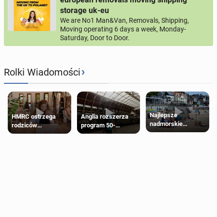
storage uk-eu
We are No1 Man&Van, Removals, Shipping,
Moving operating 6 days a week, Monday-
Saturday, Door to Door.
›
Rolki Wiadomości
Najlepsze
HMRC ostrzega
Anglia rozszerza
nadmorskie
rodziców
program 50-
miasteczko blisko
pobierających Child
procentowych
Londynu
Benefit. Mogą być
zniżek kolejowych
zobowiązani do
na 18-latków
zwrotu zasiłku