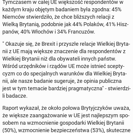
Tym­cza­sem w całej UE więk­szość re­spon­den­tów w
każdym kraju objętym ba­da­niem była zgodna: 45%
Niemców stwier­dzi­ło, że chce bliż­szych relacji z
Wielką Bry­ta­nią, po­dob­nie jak 44% Polaków, 41% Hisz­
pa­nów, 40% Włochów i 34% Fran­cu­zów.
" Okazuje się, że Brexit i przy­szłe relacje Wiel­kiej Bry­ta­
nii z UE mają większe zna­cze­nie dla re­spon­den­tów z
Wiel­kiej Bry­ta­nii niż dla oby­wa­te­li innych państw.
Wśród urzęd­ni­ków i rządów UE może istnieć scep­ty­
cyzm co do spe­cjal­nych wa­run­ków dla Wiel­kiej Bry­ta­
nii, ale nasze badanie su­ge­ru­je, że opinia pu­blicz­na
jest w tym temacie bar­dziej prag­ma­tycz­na" - stwier­dzi­
li badacze.
Raport wykazał, że około połowa Bry­tyj­czy­ków uważa,
że ​​więk­sze za­an­ga­żo­wa­nie w UE jest naj­lep­szym spo­
so­bem na wzmoc­nie­nie go­spo­dar­ki Wiel­kiej Bry­ta­nii
(50%), wzmoc­nie­nie bez­pie­czeń­stwa (53%), sku­tecz­ne