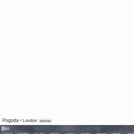
Pogoda
•
London
ZMIANA
Dziś