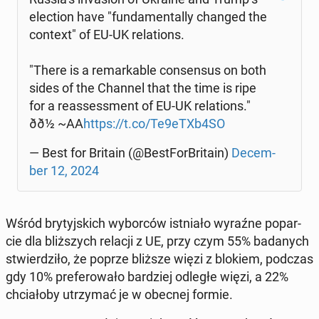
elec­tion have "fun­da­men­tal­ly changed the
context" of EU-UK re­la­tions.
"There is a re­mar­ka­ble con­sen­sus on both
sides of the Channel that the time is ripe
for a re­as­ses­sment of EU-UK re­la­tions."
ðð½ ~AA
https://t.co/Te9eTXb4SO
— Best for Britain (@Be­st­For­Bri­ta­in)
De­cem­
ber 12, 2024
Wśród bry­tyj­skich wy­bor­ców ist­nia­ło wyraźne po­par­
cie dla bliż­szych relacji z UE, przy czym 55% ba­da­nych
stwier­dzi­ło, że poprze bliższe więzi z blokiem, podczas
gdy 10% pre­fe­ro­wa­ło bar­dziej odległe więzi, a 22%
chcia­ło­by utrzy­mać je w obecnej formie.