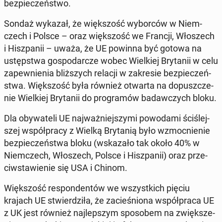
bez­pie­czeń­stwo.
Sondaż wykazał, że więk­szość wy­bor­ców w Niem­
czech i Polsce – oraz więk­szość we Francji, Wło­szech
i Hisz­pa­nii – uważa, że ​​UE powinna być gotowa na
ustęp­stwa go­spo­dar­cze wobec Wiel­kiej Bry­ta­nii w celu
za­pew­nie­nia bliż­szych relacji w za­kre­sie bez­pie­czeń­
stwa. Więk­szość była również otwarta na do­pusz­cze­
nie Wiel­kiej Bry­ta­nii do pro­gra­mów ba­daw­czych bloku.
Dla oby­wa­te­li UE naj­waż­niej­szy­mi po­wo­da­mi ści­ślej­
szej współ­pra­cy z Wielką Bry­ta­nią było wzmoc­nie­nie
bez­pie­czeń­stwa bloku (wska­za­ło tak około 40% w
Niem­czech, Wło­szech, Polsce i Hisz­pa­nii) oraz prze­
ciw­sta­wie­nie się USA i Chinom.
Więk­szość re­spon­den­tów we wszyst­kich pięciu
krajach UE stwier­dzi­ła, że za­cie­śnio­na współ­pra­ca UE
z UK jest również naj­lep­szym spo­so­bem na zwięk­sze­