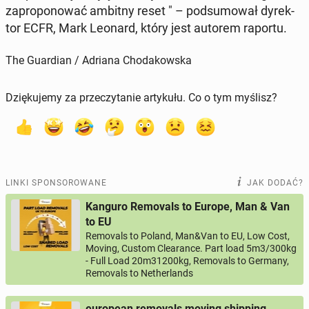
za­pro­po­no­wać ambitny reset " – pod­su­mo­wał dy­rek­
tor ECFR, Mark Leonard, który jest autorem raportu.
The Guardian / Adriana Chodakowska
Dziękujemy za przeczytanie artykułu. Co o tym myślisz?
LINKI SPONSOROWANE
JAK DODAĆ?
Kanguro Removals to Europe, Man & Van
to EU
Removals to Poland, Man&Van to EU, Low Cost,
Moving, Custom Clearance. Part load 5m3/300kg
- Full Load 20m31200kg, Removals to Germany,
Removals to Netherlands
european removals moving shipping