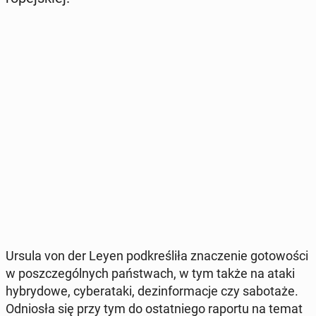
Ursula von der Leyen pod­kre­śli­ła zna­cze­nie go­to­wo­ści
w po­szcze­gól­nych pań­stwach, w tym także na ataki
hy­bry­do­we, cy­be­ra­ta­ki, dez­in­for­ma­cje czy sa­bo­ta­że.
Od­nio­sła się przy tym do ostat­nie­go raportu na temat