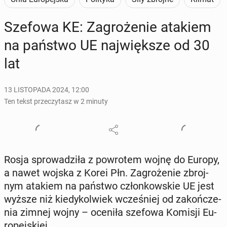
Szefowa KE: Za­gro­że­nie atakiem
na państwo UE naj­więk­sze od 30
lat
13 LISTOPADA 2024, 12:00
Ten tekst przeczytasz w 2 minuty
Rosja spro­wa­dzi­ła z po­wro­tem wojnę do Europy,
a nawet wojska z Korei Płn. Za­gro­że­nie zbroj­
nym atakiem na państwo człon­kow­skie UE jest
wyższe niż kie­dy­kol­wiek wcze­śniej od za­koń­cze­
nia zimnej wojny – oceniła szefowa Komisji Eu­
ro­pej­skiej.