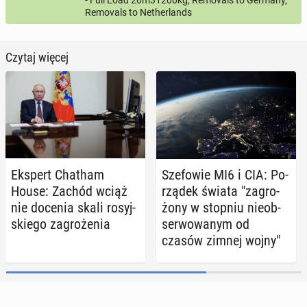
Removals to Netherlands
Czytaj więcej
Ekspert Chatham
Sze­fo­wie MI6 i CIA: Po­
House: Zachód wciąż
rzą­dek świata "za­gro­
nie docenia skali ro­syj­
żo­ny w stopniu nie­ob­
skie­go za­gro­że­nia
ser­wo­wa­nym od
czasów zimnej wojny"