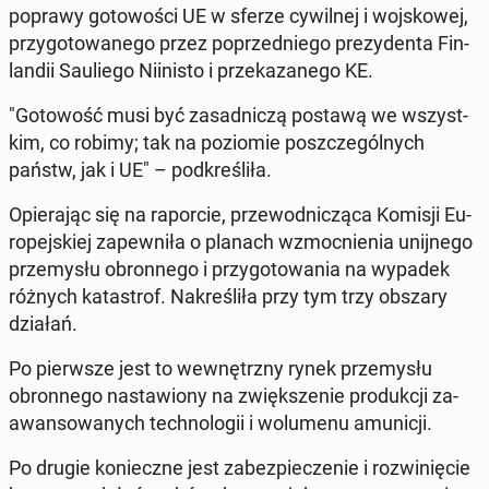
poprawy go­to­wo­ści UE w sferze cy­wil­nej i woj­sko­wej,
przy­go­to­wa­ne­go przez po­przed­nie­go pre­zy­den­ta Fin­
lan­dii Sau­lie­go Nii­ni­sto i prze­ka­za­ne­go KE.
"Go­to­wość musi być za­sad­ni­czą postawą we wszyst­
kim, co robimy; tak na po­zio­mie po­szcze­gól­nych
państw, jak i UE" – pod­kre­śli­ła.
Opie­ra­jąc się na ra­por­cie, prze­wod­ni­czą­ca Komisji Eu­
ro­pej­skiej za­pew­ni­ła o planach wzmoc­nie­nia unij­ne­go
prze­my­słu obron­ne­go i przy­go­to­wa­nia na wypadek
różnych ka­ta­strof. Na­kre­śli­ła przy tym trzy obszary
działań.
Po pierw­sze jest to we­wnętrz­ny rynek prze­my­słu
obron­ne­go na­sta­wio­ny na zwięk­sze­nie pro­duk­cji za­
awan­so­wa­nych tech­no­lo­gii i wo­lu­me­nu amu­ni­cji.
Po drugie ko­niecz­ne jest za­bez­pie­cze­nie i roz­wi­nię­cie