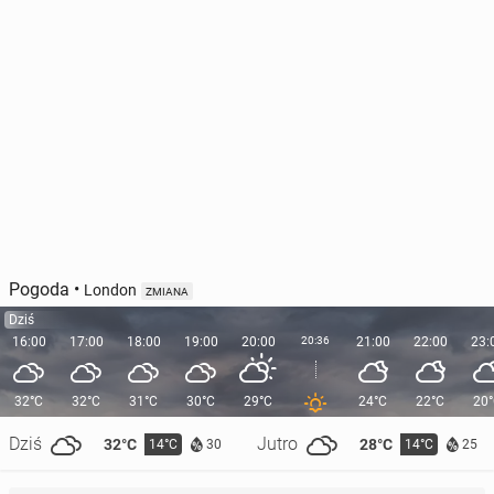
Pogoda
•
London
ZMIANA
Dziś
16:00
17:00
18:00
19:00
20:00
20:36
21:00
22:00
23:
32°C
32°C
31°C
30°C
29°C
24°C
22°C
20
Dziś
Jutro
32°C
28°C
14°C
14°C
30
25