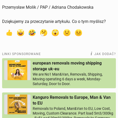
Przemysław Molik / PAP / Adriana Chodakowska
Dziękujemy za przeczytanie artykułu. Co o tym myślisz?
LINKI SPONSOROWANE
JAK DODAĆ?
european removals moving shipping
storage uk-eu
We are No1 Man&Van, Removals, Shipping,
Moving operating 6 days a week, Monday-
Saturday, Door to Door.
Kanguro Removals to Europe, Man & Van
to EU
Removals to Poland, Man&Van to EU, Low Cost,
Moving, Custom Clearance. Part load 5m3/300kg
- Full Load 20m31200kg, Removals to Germany,