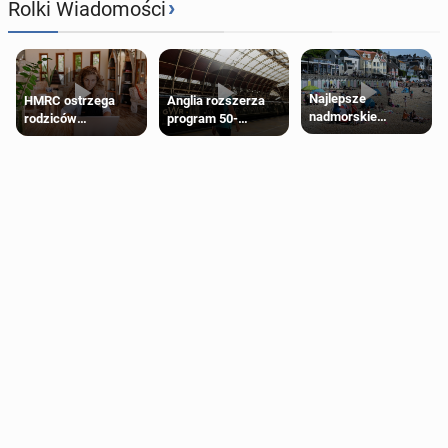
›
Rolki Wiadomości
Najlepsze
HMRC ostrzega
Anglia rozszerza
nadmorskie
rodziców
program 50-
miasteczko blisko
pobierających Child
procentowych
Londynu
Benefit. Mogą być
zniżek kolejowych
zobowiązani do
na 18-latków
zwrotu zasiłku