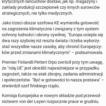
kry­tycz­nych łań­cu­chów dostaw, jak np. ma­ga­zy­ny i
zakłady pro­duk­cji szcze­pio­nek czy innych su­row­ców
stra­te­gicz­nych, nie tylko me­dycz­nych.
Jako trzeci obszar szefowa KE wy­mie­ni­ła go­to­wość
na za­gro­że­nia kli­ma­tycz­ne i zwią­za­ny z tym system
ochrony lud­no­ści i obrony cy­wil­nej. "Europa ociepla się
dwa razy szyb­ciej niż reszta świata i trzeba wy­ko­rzy­
stać wszyst­kie nasze zasoby, aby chronić Eu­ro­pej­czy­
ków przed zmia­na­mi kli­ma­tycz­ny­mi" – pod­su­mo­wa­ła.
Premier Fin­lan­dii Petteri Orpo zwrócił przy tym uwagę,
że "rolą UE" jest okre­ślić naj­waż­niej­sze w przy­pad­ku
za­gro­żeń, także na atak zbrojny, zadania ad­mi­ni­stra­cji
i spo­łe­czeństw. "Być w go­to­wo­ści to nasza postawa" –
stwier­dził szef fiń­skie­go rządu.
Komisja Eu­ro­pej­ska w nowym skła­dzie pod prze­wod­
nic­twem von der Leyen roz­pocz­nie prace w grudniu.