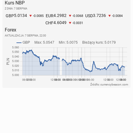
Kurs NBP
Z DNIA: 7 SIERPNIA
5.0134
4.2982
3.7236
GBP
EUR
USD
-0.0085
-0.0068
-0.0084
4.6049
CHF
-0.0031
Forex
AKTUALIZACJA:
7 SIERPNIA, 22:00
Źródło: currencybeacon.com