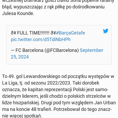
wcze­śniej bram­karz gości David Soria po­peł­nił fatalny
błąd, wy­pusz­cza­jąc z rąk piłkę po do­środ­ko­wa­niu
Julesa Kounde.
ð¥ FULL TIME!!!!!!! ð¥
#Ba­rça­Ge­ta­fe
pic.twitter.com/d5TdiN­bHPh
— FC Bar­ce­lo­na (@FCBar­ce­lo­na)
Sep­tem­ber
25, 2024
To 49. gol Le­wan­dow­skie­go od po­cząt­ku wy­stę­pów w
La Liga, tj. od sezonu 2022/2023. Taki dorobek
oznacza, że kapitan re­pre­zen­ta­cji Polski jest sa­mo­
dziel­nym liderem, jeśli chodzi o pol­skich strzel­ców w
lidze hisz­pań­skiej. Drugi pod tym wzglę­dem Jan Urban
ma na koncie 48 trafień. Po­trze­bo­wał do tego znacz­
nie więcej spotkań.