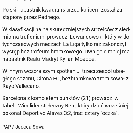
Polski na­past­nik kwa­drans przed końcem został za­
stą­pio­ny przez Pe­drie­go.
W kla­sy­fi­ka­cji na naj­sku­tecz­niej­szych strzel­ców z sied­
mio­ma tra­fie­nia­mi pro­wa­dzi Le­wan­dow­ski, który w do­
tych­cza­so­wych meczach La Liga tylko raz za­koń­czył
występ bez trofeum bram­ko­we­go. Dwa gole mniej ma
na­past­nik Realu Madryt Kylian Mbappe.
W innym wczo­raj­szym spo­tka­niu, trzeci zespół ubie­
głe­go sezonu, Girona FC, bez­bram­ko­wo zre­mi­so­wał z
Rayo Val­le­ca­no.
Bar­ce­lo­na z kom­ple­tem punktów (21) pro­wa­dzi w
tabeli. Wi­ce­li­der sto­łecz­ny Real, który dzień wcze­śniej
pokonał De­por­ti­vo Alaves 3:2, traci cztery "oczka".
PAP / Jagoda Sowa