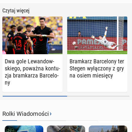
Czytaj więcej
Dwa gole Le­wan­dow­
Bram­karz Bar­ce­lo­ny ter
skie­go, poważna kon­tu­
Stegen wy­łą­czo­ny z gry
zja bram­ka­rza Bar­ce­lo­
na osiem mie­się­cy
ny
›
Rolki Wiadomości