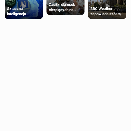
Zasiłki dla osób
Sztuczna
BBC Weather
cierpiących na
inteligencja
zapowiada szóstą
schorzenia
próbowała oszukać
falę upałów w
psychiczne
człowieka
Londynie