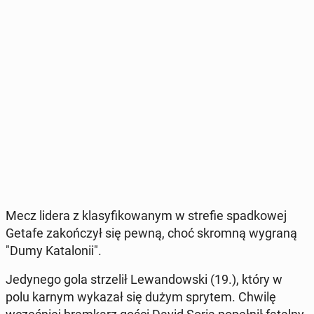
Mecz lidera z kla­sy­fi­ko­wa­nym w strefie spad­ko­wej
Getafe za­koń­czył się pewną, choć skromną wygraną
"Dumy Ka­ta­lo­nii".
Je­dy­ne­go gola strze­lił Le­wan­dow­ski (19.), który w
polu karnym wykazał się dużym sprytem. Chwilę