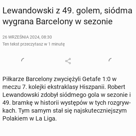
Le­wan­dow­ski z 49. golem, siódma
wygrana Bar­ce­lo­ny w sezonie
26 WRZEŚNIA 2024, 08:30
Ten tekst przeczytasz w 1 minutę
Pił­ka­rze Bar­ce­lo­ny zwy­cię­ży­li Getafe 1:0 w
meczu 7. kolejki eks­tra­kla­sy Hisz­pa­nii. Robert
Le­wan­dow­ski zdobył siód­me­go gola w sezonie i
49. bramkę w hi­sto­rii wy­stę­pów w tych roz­gryw­
kach. Tym samym stał się naj­sku­tecz­niej­szym
Po­la­kiem w La Liga.