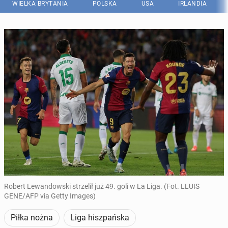
WIELKA BRYTANIA
POLSKA
USA
IRLANDIA
Robert Lewandowski strzelił już 49. goli w La Liga. (Fot. LLUIS
GENE/AFP via Getty Images)
Piłka nożna
Liga hiszpańska