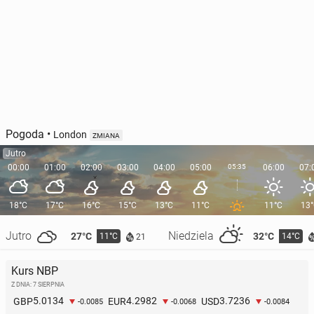
Pogoda
•
London
ZMIANA
Jutro
00:00
01:00
02:00
03:00
04:00
05:00
05:35
06:00
07:
18°C
17°C
16°C
15°C
13°C
11°C
11°C
13
Jutro
Niedziela
27°C
32°C
11°C
14°C
21
Kurs NBP
Z DNIA: 7 SIERPNIA
5.0134
4.2982
3.7236
GBP
EUR
USD
-0.0085
-0.0068
-0.0084