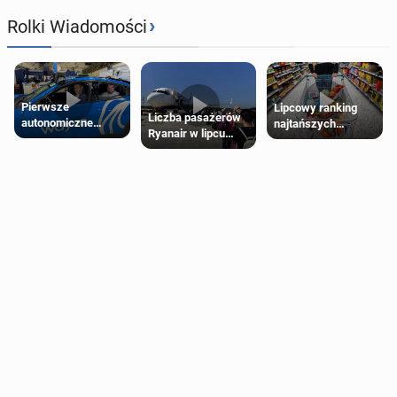
›
Rolki Wiadomości
Pierwsze
Lipcowy ranking
Liczba pasażerów
autonomiczne
najtańszych
Ryanair w lipcu
Ubery pojawią się
supermarketów
pobiła rekord
w Londynie jeszcze
tego lata