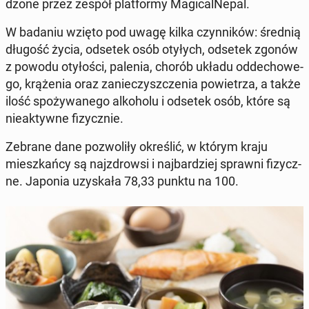
dzo­ne przez zespół plat­for­my Ma­gi­cal­Ne­pal.
W badaniu wzięto pod uwagę kilka czyn­ni­ków: średnią
długość życia, odsetek osób otyłych, odsetek zgonów
z powodu oty­ło­ści, palenia, chorób układu od­de­cho­we­
go, krą­że­nia oraz za­nie­czysz­cze­nia po­wie­trza, a także
ilość spo­ży­wa­ne­go al­ko­ho­lu i odsetek osób, które są
nie­ak­tyw­ne fi­zycz­nie.
Zebrane dane po­zwo­li­ły okre­ślić, w którym kraju
miesz­kań­cy są naj­zdrow­si i naj­bar­dziej sprawni fi­zycz­
ne. Japonia uzy­ska­ła 78,33 punktu na 100.