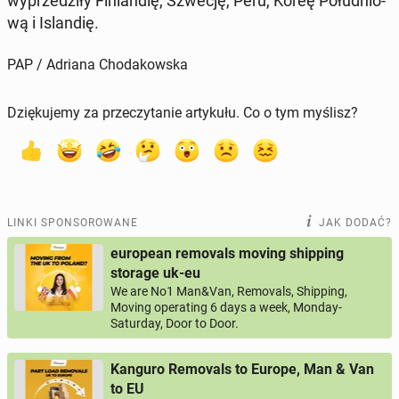
wy­prze­dzi­ły Fin­lan­dię, Szwecję, Peru, Koreę Po­łu­dnio­
wą i Is­lan­dię.
PAP / Adriana Chodakowska
Dziękujemy za przeczytanie artykułu. Co o tym myślisz?
LINKI SPONSOROWANE
JAK DODAĆ?
european removals moving shipping
storage uk-eu
We are No1 Man&Van, Removals, Shipping,
Moving operating 6 days a week, Monday-
Saturday, Door to Door.
Kanguro Removals to Europe, Man & Van
to EU