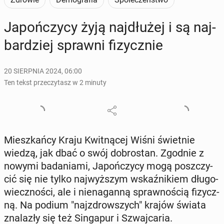
Ja­poń­czy­cy żyją naj­dłu­żej i są naj­
bar­dziej sprawni fi­zycz­nie
20 SIERPNIA 2024, 06:00
Ten tekst przeczytasz w 2 minuty
Miesz­kań­cy Kraju Kwit­ną­cej Wiśni świet­nie
wiedzą, jak dbać o swój do­bro­stan. Zgodnie z
nowymi ba­da­nia­mi, Ja­poń­czy­cy mogą po­szczy­
cić się nie tylko naj­wyż­szym wskaź­ni­kiem dłu­go­
wiecz­no­ści, ale i nie­na­gan­ną spraw­no­ścią fi­zycz­
ną. Na podium "naj­zdrow­szych" krajów świata
zna­la­zły się też Sin­ga­pur i Szwaj­ca­ria.