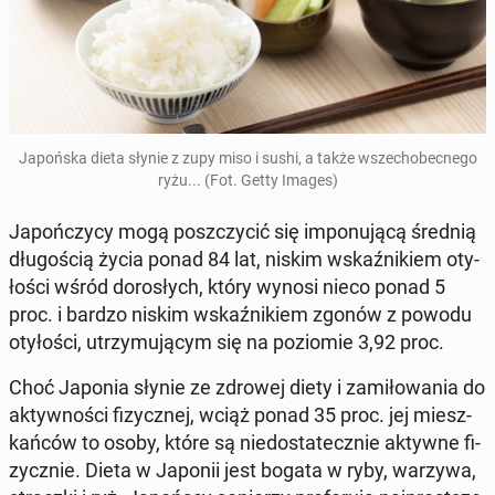
Ja­poń­ska dieta słynie z zupy miso i sushi, a także wszech­obec­ne­go
ryżu... (Fot. Getty Images)
Ja­poń­czy­cy mogą po­szczy­cić się im­po­nu­ją­cą średnią
dłu­go­ścią życia ponad 84 lat, niskim wskaź­ni­kiem oty­
ło­ści wśród do­ro­słych, który wynosi nieco ponad 5
proc. i bardzo niskim wskaź­ni­kiem zgonów z powodu
oty­ło­ści, utrzy­mu­ją­cym się na po­zio­mie 3,92 proc.
Choć Japonia słynie ze zdrowej diety i za­mi­ło­wa­nia do
ak­tyw­no­ści fi­zycz­nej, wciąż ponad 35 proc. jej miesz­
kań­ców to osoby, które są nie­do­sta­tecz­nie aktywne fi­
zycz­nie. Dieta w Japonii jest bogata w ryby, warzywa,