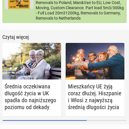
Removals to Poland, Man&Van to EU, Low Cost,
Moving, Custom Clearance. Part load 5m3/300kg
- Full Load 20m31200kg, Removals to Germany,
Removals to Netherlands
Czytaj więcej
Średnia ocze­ki­wa­na
Miesz­kań­cy UE żyją
długość życia w UK
coraz dłużej. Hisz­pa­nie
spadła do naj­niż­sze­go
i Włosi z naj­wyż­szą
poziomu od dekady
średnią dłu­go­ści życia