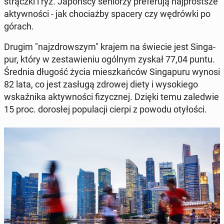
strącz­ki i ryż. Ja­poń­scy se­nio­rzy pre­fe­ru­ją naj­prost­sze
ak­tyw­no­ści - jak cho­ciaż­by spacery czy wę­drów­ki po
górach.
Drugim "naj­zdrow­szym" krajem na świecie jest Sin­ga­
pur, który w ze­sta­wie­niu ogólnym zyskał 77,04 puntu.
Średnia długość życia miesz­kań­ców Sin­ga­pu­ru wynosi
82 lata, co jest zasługą zdrowej diety i wy­so­kie­go
wskaź­ni­ka ak­tyw­no­ści fi­zycz­nej. Dzięki temu za­le­d­wie
15 proc. do­ro­słej po­pu­la­cji cierpi z powodu oty­ło­ści.