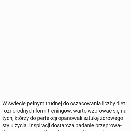
W świecie pełnym trudnej do osza­co­wa­nia liczby diet i
róż­no­rod­nych form tre­nin­gów, warto wzo­ro­wać się na
tych, którzy do per­fek­cji opa­no­wa­li sztukę zdro­we­go
stylu życia. In­spi­ra­cji do­star­cza badanie prze­pro­wa­