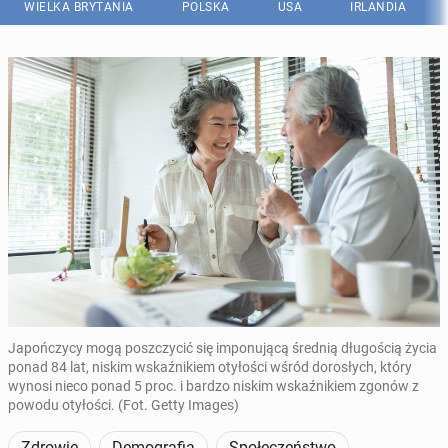
WIELKA BRYTANIA
POLSKA
USA
IRLANDIA
Japończycy mogą poszczycić się imponującą średnią długością życia
ponad 84 lat, niskim wskaźnikiem otyłości wśród dorosłych, który
wynosi nieco ponad 5 proc. i bardzo niskim wskaźnikiem zgonów z
powodu otyłości. (Fot. Getty Images)
Zdrowie
Demografia
Społeczeństwo