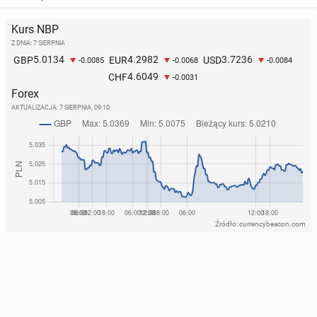
Kurs NBP
Z DNIA: 7 SIERPNIA
5.0134
4.2982
3.7236
GBP
EUR
USD
-0.0085
-0.0068
-0.0084
4.6049
CHF
-0.0031
Forex
AKTUALIZACJA:
7 SIERPNIA, 09:10
Źródło: currencybeacon.com