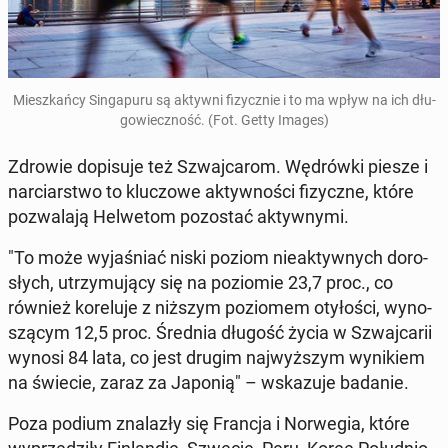
Miesz­kań­cy Sin­ga­pu­ru są aktywni fi­zycz­nie i to ma wpływ na ich dłu­
go­wiecz­ność. (Fot. Getty Images)
Zdrowie do­pi­su­je też Szwaj­ca­rom. Wę­drów­ki piesze i
nar­ciar­stwo to klu­czo­we ak­tyw­no­ści fi­zycz­ne, które
po­zwa­la­ją Hel­we­tom po­zo­stać ak­tyw­ny­mi.
"To może wy­ja­śniać niski poziom nie­ak­tyw­nych do­ro­
słych, utrzy­mu­ją­cy się na po­zio­mie 23,7 proc., co
również ko­re­lu­je z niższym po­zio­mem oty­ło­ści, wy­no­
szą­cym 12,5 proc. Średnia długość życia w Szwaj­ca­rii
wynosi 84 lata, co jest drugim naj­wyż­szym wy­ni­kiem
na świecie, zaraz za Japonią" – wska­zu­je badanie.
Poza podium zna­la­zły się Francja i Nor­we­gia, które