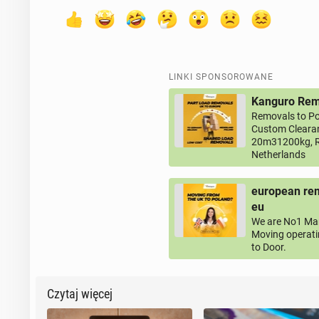
LINKI SPONSOROWANE
Kanguro Remo
Removals to Po
Custom Clearan
20m31200kg, R
Netherlands
european rem
eu
We are No1 Man
Moving operati
to Door.
Czytaj więcej