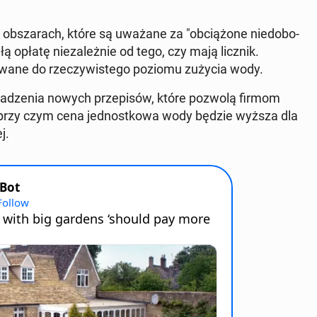
ob­sza­rach, które są uważane za "ob­cią­żo­ne nie­do­bo­
opłatę nie­za­leż­nie od tego, czy mają licznik.
o­wa­ne do rze­czy­wi­ste­go poziomu zużycia wody.
dze­nia nowych prze­pi­sów, które pozwolą firmom
, przy czym cena jed­nost­ko­wa wody będzie wyższa dla
j.