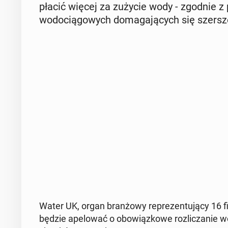
płacić więcej za zużycie wody - zgodnie z pr
wo­do­cią­go­wych do­ma­ga­ją­cych się szer­s
Water UK, organ bran­żo­wy re­pre­zen­tu­ją­cy 16 fir
będzie ape­lo­wać o obo­wiąz­ko­we roz­li­cza­nie w