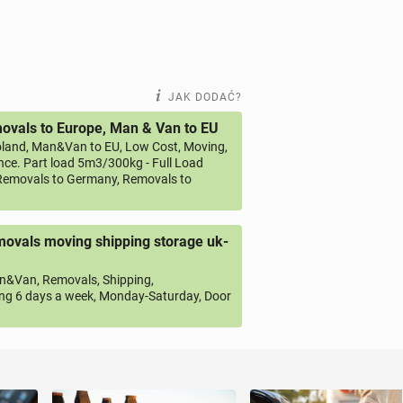
JAK DODAĆ?
vals to Europe, Man & Van to EU
land, Man&Van to EU, Low Cost, Moving,
ce. Part load 5m3/300kg - Full Load
emovals to Germany, Removals to
ovals moving shipping storage uk-
&Van, Removals, Shipping,
ng 6 days a week, Monday-Saturday, Door