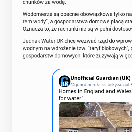
chun­ków za wodę.
Wo­do­mie­rze są obecnie obo­wiąz­ko­we tylko na 
rem wody", a go­spo­dar­stwa domowe płacą stałą 
Oznacza to, że ra­chun­ki nie są w pełni do­sto­s
Jednak Water UK chce wezwać rząd do wpro­wa­
wodnym na wdro­że­nie tzw. "taryf blo­ko­wych"
go­spo­darstw do­mo­wych, które zu­ży­wa­ją więce