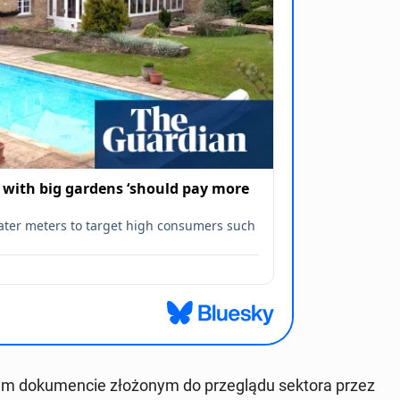
ym do­ku­men­cie zło­żo­nym do prze­glą­du sektora przez