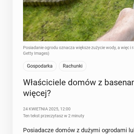
Posiadanie ogrodu oznacza większe zużycie wody, a więc i 
Getty Images)
Gospodarka
Rachunki
Wła­ści­cie­le domów z ba­se­na
więcej?
24 KWIETNIA 2025, 12:00
Ten tekst przeczytasz w 2 minuty
Po­sia­da­cze domów z dużymi ogro­da­mi lub