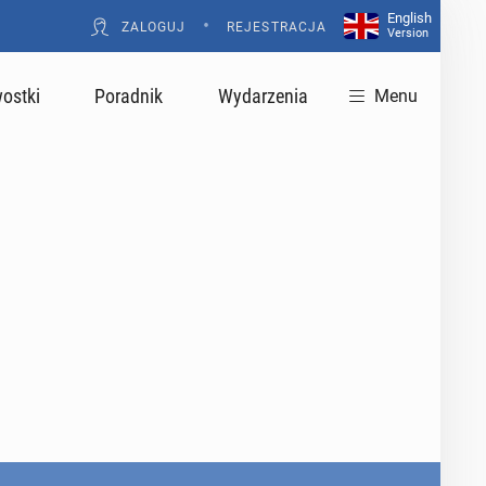
English
•
ZALOGUJ
REJESTRACJA
Version
ostki
Poradnik
Wydarzenia
Menu