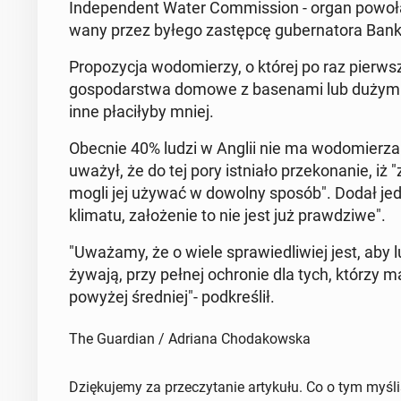
In­de­pen­dent Water Com­mis­sion - organ po­wo­ła­
wa­ny przez byłego za­stęp­cę gu­ber­na­to­ra Banku 
Pro­po­zy­cja wo­do­mie­rzy, o której po raz pierw­sz
go­spo­dar­stwa domowe z ba­se­na­mi lub dużymi 
inne pła­ci­ły­by mniej.
Obecnie 40% ludzi w Anglii nie ma wo­do­mie­rza. 
uwa­żył, że do tej pory ist­nia­ło prze­ko­na­nie, i
mogli jej używać w dowolny sposób". Dodał jednak
klimatu, za­ło­że­nie to nie jest już praw­dzi­we".
"Uważamy, że o wiele spra­wie­dli­wiej jest, aby lu
ży­wa­ją, przy pełnej ochro­nie dla tych, którzy m
powyżej śred­niej"- pod­kre­ślił.
The Guardian / Adriana Chodakowska
Dziękujemy za przeczytanie artykułu. Co o tym myśl