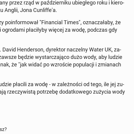
ny przez rząd w paź­dzier­ni­ku ubie­głe­go roku i kie­ro­
Anglii, Jona Cun­lif­fe­'a.
y po­in­for­mo­wał "Fi­nan­cial Times", ozna­cza­ła­by, że
ogro­da­mi pła­ci­ły­by więcej za wodę, podczas gdy
David Hen­der­son, dy­rek­tor na­czel­ny Water UK, za­
ż "​​zaw­sze będzie wy­star­cza­ją­co dużo wody, aby ludzie
, że "jak widać po wzro­ście po­pu­la­cji i zmia­nach
dzie płacili za wodę - w za­leż­no­ści od tego, ile jej zu­
ają rze­czy­wi­stą po­trze­bę do­dat­ko­we­go zużycia wody
isz?