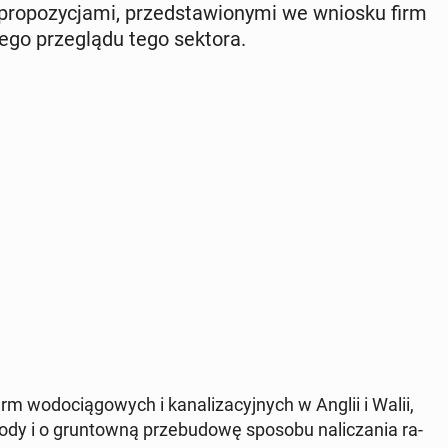
o­po­zy­cja­mi, przed­sta­wio­ny­mi we wniosku firm
ze­go prze­glą­du tego sektora.
m wo­do­cią­go­wych i ka­na­li­za­cyj­nych w Anglii i Walii,
ody i o grun­tow­ną prze­bu­do­wę sposobu na­li­cza­nia ra­