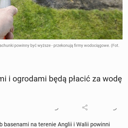
rachunki powinny być wyższe - przekonują firmy wodociągowe. (Fot.
­mi i ogro­da­mi będą płacić za wodę
 ba­se­na­mi na terenie Anglii i Walii powinni