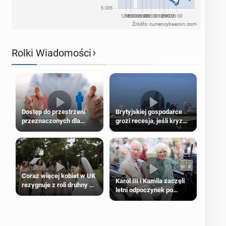
Źródło: currencybeacon.com
›
Rolki Wiadomości
Dostęp do przestrzeni
Brytyjskiej gospodarce
przeznaczonych dla
grozi recesja, jeśli kryzys
jednej płci ma opierać się
na Bliskim Wschodzie się
wyłącznie na płci
przedłuży
biologicznej
Coraz więcej kobiet w UK
Karol III i Kamila zaczęli
rezygnuje z roli druhny na
letni odpoczynek po
ślubie
Igrzyskach Wspólnoty w
Glasgow