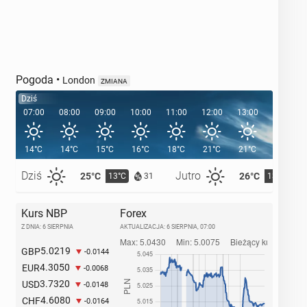
Pogoda
•
London
ZMIANA
Dziś
07:00
08:00
09:00
10:00
11:00
12:00
13:00
14:00
14°C
14°C
15°C
16°C
18°C
21°C
21°C
22°C
Dziś
Jutro
25°C
26°C
13°C
13°C
31
Kurs NBP
Forex
Z DNIA: 6 SIERPNIA
AKTUALIZACJA:
6 SIERPNIA, 07:00
5.0219
GBP
-0.0144
4.3050
EUR
-0.0068
3.7320
USD
-0.0148
4.6080
CHF
-0.0164