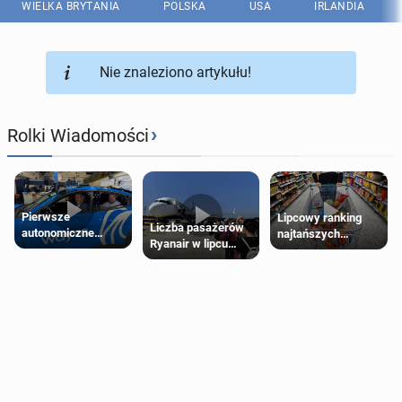
WIELKA BRYTANIA
POLSKA
USA
IRLANDIA
Nie znaleziono artykułu!
›
Rolki Wiadomości
Pierwsze
Lipcowy ranking
Liczba pasażerów
autonomiczne
najtańszych
Ryanair w lipcu
Ubery pojawią się
supermarketów
pobiła rekord
w Londynie jeszcze
tego lata