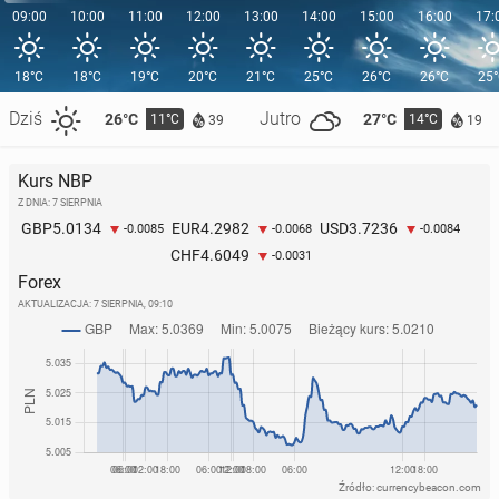
09:00
10:00
11:00
12:00
13:00
14:00
15:00
16:00
17:
18°C
18°C
19°C
20°C
21°C
25°C
26°C
26°C
25
Dziś
Jutro
26°C
27°C
11°C
14°C
39
19
Kurs NBP
Z DNIA: 7 SIERPNIA
5.0134
4.2982
3.7236
GBP
EUR
USD
-0.0085
-0.0068
-0.0084
4.6049
CHF
-0.0031
Forex
AKTUALIZACJA:
7 SIERPNIA, 09:10
Źródło: currencybeacon.com