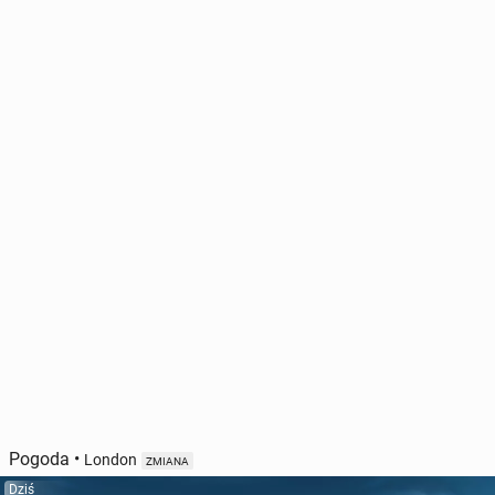
Pogoda
•
London
ZMIANA
Dziś