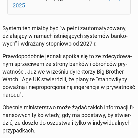
2025
System ten miałby być "w pełni zauto­ma­ty­zo­wa­ny,
dzia­ła­ją­cy w ramach ist­nie­ją­cych sys­te­mów ban­ko­
wych" i wdra­ża­ny stop­nio­wo od 2027 r.
Praw­do­po­dob­nie jednak spotka się to ze zde­cy­do­wa­
nym sprze­ci­wem ze strony banków i obroń­ców pry­
wat­no­ści. Już we wrze­śniu dy­rek­to­rzy Big Brother
Watch i Age UK stwier­dzi­li, że plany te "sta­no­wi­ły­by
poważną i nie­pro­por­cjo­nal­ną in­ge­ren­cję w pry­wat­ność
narodu".
Obecnie mi­ni­ster­stwo może żądać takich in­for­ma­cji fi­
nan­so­wych tylko wtedy, gdy ma pod­sta­wy, by stwier­
dzić, że doszło do oszu­stwa i tylko w in­dy­wi­du­al­nych
przy­pad­kach.