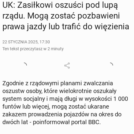
UK: Za­sił­ko­wi oszuści pod lupą
rządu. Mogą zostać po­zba­wie­ni
prawa jazdy lub trafić do wię­zie­nia
22 STYCZNIA 2025, 17:30
Ten tekst przeczytasz w 2 minuty
Zgodnie z rzą­do­wy­mi planami zwal­cza­nia
oszustw osoby, które wie­lo­krot­nie oszu­ka­ły
system so­cjal­ny i mają długi w wy­so­ko­ści 1 000
funtów lub więcej, mogą zostać ukarane
zakazem pro­wa­dze­nia po­jaz­dów na okres do
dwóch lat - po­in­for­mo­wał portal BBC.