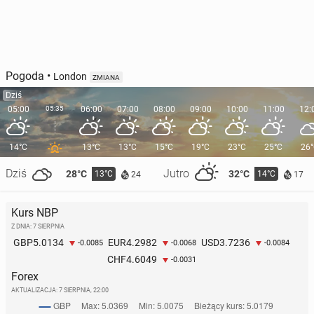
Pogoda
•
London
ZMIANA
Dziś
05:00
05:35
06:00
07:00
08:00
09:00
10:00
11:00
12:
14°C
13°C
13°C
15°C
19°C
23°C
25°C
26
Dziś
Jutro
28°C
32°C
13°C
14°C
24
17
Kurs NBP
Z DNIA: 7 SIERPNIA
5.0134
4.2982
3.7236
GBP
EUR
USD
-0.0085
-0.0068
-0.0084
4.6049
CHF
-0.0031
Forex
AKTUALIZACJA:
7 SIERPNIA, 22:00