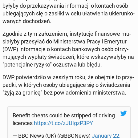
byłyby do prze­ka­zy­wa­nia in­for­ma­cji o kontach osób
ubie­ga­ją­cych się o zasiłki w celu uła­twie­nia ukie­run­ko­
wa­nych do­cho­dzeń.
Zgodnie z tym za­ło­że­niem, in­sty­tu­cje fi­nan­so­we mu­
sia­ły­by prze­sy­łać do Mi­ni­ster­stwa Pracy i Eme­ry­tur
(DWP) in­for­ma­cje o kontach ban­ko­wych osób otrzy­
mu­ją­cych wypłaty świad­czeń, które wska­zy­wa­ły­by na
"po­ten­cjal­ne ryzyko" oszu­stwa lub błędu.
DWP po­twier­dzi­ło w zeszłym roku, że obejmie to przy­
pad­ki, w których osoby ubie­ga­ją­ce się o świad­cze­nia
"żyją za granicą" bez po­wia­do­mie­nia mi­ni­ster­stwa.
Benefit cheats could be strip­ped of driving
li­cen­ces
https://t.co/zJUIgzP3PY
— BBC News (UK) (@BBCNews)
January 22,