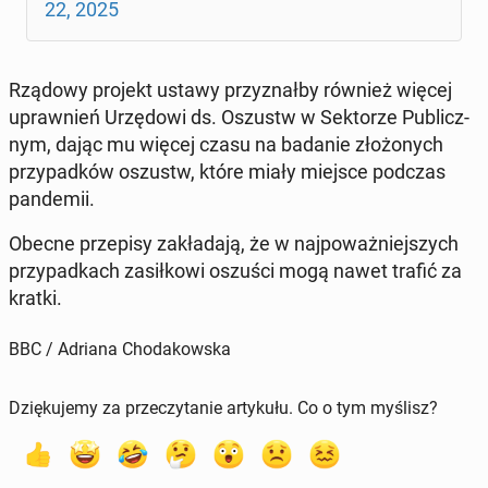
22, 2025
Rządowy projekt ustawy przy­znał­by również więcej
upraw­nień Urzę­do­wi ds. Oszustw w Sek­to­rze Pu­blicz­
nym, dając mu więcej czasu na badanie zło­żo­nych
przy­pad­ków oszustw, które miały miejsce podczas
pan­de­mii.
Obecne prze­pi­sy za­kła­da­ją, że w naj­po­waż­niej­szych
przy­pad­kach za­sił­ko­wi oszuści mogą nawet trafić za
kratki.
BBC / Adriana Chodakowska
Dziękujemy za przeczytanie artykułu. Co o tym myślisz?