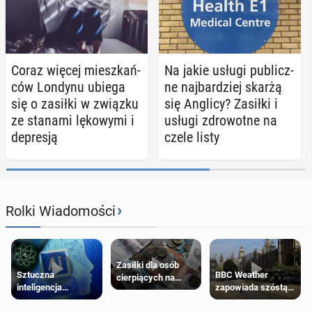
Coraz więcej miesz­kań­
Na jakie usługi pu­blicz­
ców Londynu ubiega
ne naj­bar­dziej skarżą
się o zasiłki w związku
się Anglicy? Zasiłki i
ze stanami lę­ko­wy­mi i
usługi zdro­wot­ne na
de­pre­sją
czele listy
›
Rolki Wiadomości
Zasiłki dla osób
Sztuczna
BBC Weather
cierpiących na
inteligencja
zapowiada szóstą
schorzenia
próbowała oszukać
falę upałów w
psychiczne