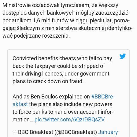
Mi­ni­stro­wie osza­co­wa­li tym­cza­sem, że większy
dostęp do danych ban­ko­wych mógłby za­osz­czę­dzić
po­dat­ni­kom 1,6 mld funtów w ciągu pięciu lat, po­ma­
ga­jąc śled­czym z mi­ni­ster­stwa sku­tecz­niej iden­ty­fi­ko­
wać po­dej­rza­ne rosz­cze­nia.
Co­nvic­ted be­ne­fits cheats who fail to pay
back the ta­xpay­er could be strip­ped of
their driving li­cen­ces, under go­vern­ment
plans to crack down on fraud.
And as Ben Boulos expla­ined on
#BBC­Bre­
ak­fast
the plans also include new powers
to force banks to hand over account in­for­
ma­tion…
pic.twitter.com/6QzrD­BQsZV
— BBC Bre­ak­fast (@BBC­Bre­ak­fast)
January