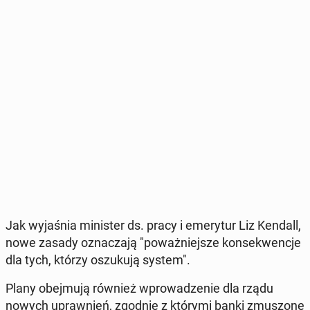
Jak wy­ja­śnia mi­ni­ster ds. pracy i eme­ry­tur Liz Kendall,
nowe zasady ozna­cza­ją "po­waż­niej­sze kon­se­kwen­cje
dla tych, którzy oszu­ku­ją system".
Plany obej­mu­ją również wpro­wa­dze­nie dla rządu
nowych upraw­nień, zgodnie z którymi banki zmu­szo­ne