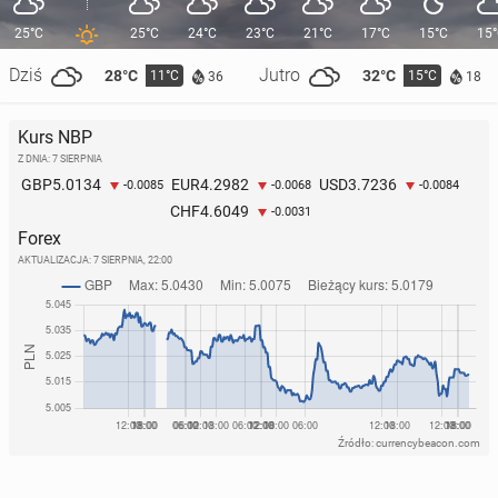
25°C
25°C
24°C
23°C
21°C
17°C
15°C
15
Dziś
Jutro
28°C
32°C
11°C
15°C
36
18
Kurs NBP
Z DNIA: 7 SIERPNIA
5.0134
4.2982
3.7236
GBP
EUR
USD
-0.0085
-0.0068
-0.0084
4.6049
CHF
-0.0031
Forex
AKTUALIZACJA:
7 SIERPNIA, 22:00
Źródło: currencybeacon.com