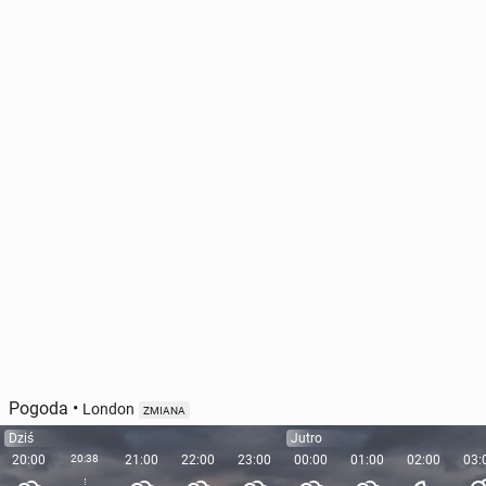
Pogoda
•
London
ZMIANA
Dziś
Jutro
20:00
20:38
21:00
22:00
23:00
00:00
01:00
02:00
03: