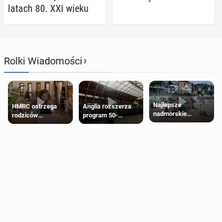
latach 80. XXI wieku
›
Rolki Wiadomości
Najlepsze
HMRC ostrzega
Anglia rozszerza
nadmorskie
rodziców
program 50-
miasteczko blisko
pobierających Child
procentowych
Londynu
Benefit. Mogą być
zniżek kolejowych
zobowiązani do
na 18-latków
zwrotu zasiłku