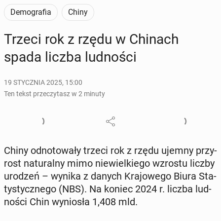
Demografia
Chiny
Trzeci rok z rzędu w Chinach
spada liczba lud­no­ści
19 STYCZNIA 2025, 15:00
Ten tekst przeczytasz w 2 minuty
Chiny od­no­to­wa­ły trzeci rok z rzędu ujemny przy­
rost na­tu­ral­ny mimo nie­wiel­kie­go wzrostu liczby
urodzeń – wynika z danych Kra­jo­we­go Biura Sta­
ty­stycz­ne­go (NBS). Na koniec 2024 r. liczba lud­
no­ści Chin wy­nio­sła 1,408 mld.