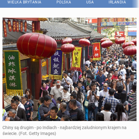
WIELKA BRYTANIA
POLSKA
USA
IRLANDIA
Chiny są drugim - po Indiach - najbardziej zaludnionym krajem na
świecie. (Fot. Getty Images)