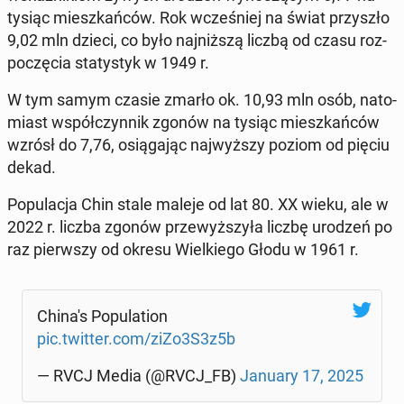
tysiąc miesz­kań­ców. Rok wcze­śniej na świat przy­szło
9,02 mln dzieci, co było naj­niż­szą liczbą od czasu roz­
po­czę­cia sta­ty­styk w 1949 r.
W tym samym czasie zmarło ok. 10,93 mln osób, na­to­
miast współ­czyn­nik zgonów na tysiąc miesz­kań­ców
wzrósł do 7,76, osią­ga­jąc naj­wyż­szy poziom od pięciu
dekad.
Po­pu­la­cja Chin stale maleje od lat 80. XX wieku, ale w
2022 r. liczba zgonów prze­wyż­szy­ła liczbę urodzeń po
raz pierw­szy od okresu Wiel­kie­go Głodu w 1961 r.
China's Po­pu­la­tion
pic.twitter.com/ziZo3S3z5b
— RVCJ Media (@RVCJ_FB)
January 17, 2025