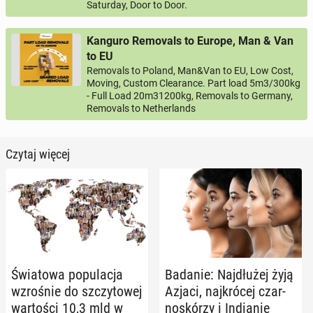
Saturday, Door to Door.
Kanguro Removals to Europe, Man & Van
to EU
Removals to Poland, Man&Van to EU, Low Cost,
Moving, Custom Clearance. Part load 5m3/300kg
- Full Load 20m31200kg, Removals to Germany,
Removals to Netherlands
Czytaj więcej
Świa­to­wa po­pu­la­cja
Badanie: Naj­dłu­żej żyją
wzro­śnie do szczy­to­wej
Azjaci, naj­kró­cej czar­
war­to­ści 10,3 mld w
no­skó­rzy i In­dia­nie