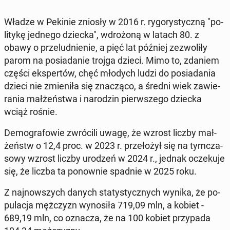
Władze w Pekinie zniosły w 2016 r. ry­go­ry­stycz­ną "po­
li­ty­kę jednego dziecka", wdro­żo­ną w latach 80. z
obawy o prze­lud­nie­nie, a pięć lat później ze­zwo­li­ły
parom na po­sia­da­nie trojga dzieci. Mimo to, zdaniem
części eks­per­tów, chęć młodych ludzi do po­sia­da­nia
dzieci nie zmie­ni­ła się zna­czą­co, a średni wiek za­wie­
ra­nia mał­żeń­stwa i na­ro­dzin pierw­sze­go dziecka
wciąż rośnie.
De­mo­gra­fo­wie zwró­ci­li uwagę, że wzrost liczby mał­
żeństw o 12,4 proc. w 2023 r. prze­ło­żył się na tym­cza­
so­wy wzrost liczby urodzeń w 2024 r., jednak ocze­ku­je
się, że liczba ta po­now­nie spadnie w 2025 roku.
Z naj­now­szych danych sta­ty­stycz­nych wynika, że po­
pu­la­cja męż­czyzn wy­no­si­ła 719,09 mln, a kobiet -
689,19 mln, co oznacza, że na 100 kobiet przy­pa­da