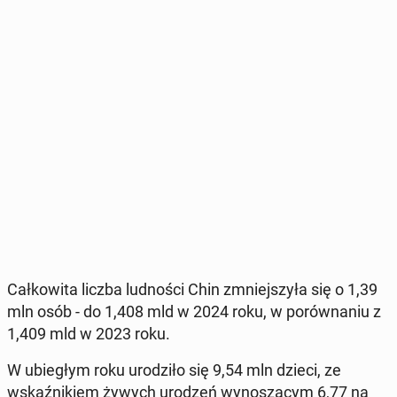
Cał­ko­wi­ta liczba lud­no­ści Chin zmniej­szy­ła się o 1,39
mln osób - do 1,408 mld w 2024 roku, w po­rów­na­niu z
1,409 mld w 2023 roku.
W ubie­głym roku uro­dzi­ło się 9,54 mln dzieci, ze
wskaź­ni­kiem żywych urodzeń wy­no­szą­cym 6,77 na