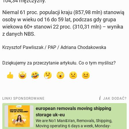
104,34 męż­czy­zny.
Niemal 61 proc. po­pu­la­cji kraju (857,98 mln) sta­no­wią
osoby w wieku od 16 do 59 lat, podczas gdy grupa
wiekowa 60+ stanowi 22 proc. (310,31 mln) – wynika
z danych NBS.
Krzysztof Pawliszak / PAP / Adriana Chodakowska
Dziękujemy za przeczytanie artykułu. Co o tym myślisz?
LINKI SPONSOROWANE
JAK DODAĆ?
european removals moving shipping
storage uk-eu
We are No1 Man&Van, Removals, Shipping,
Moving operating 6 days a week, Monday-