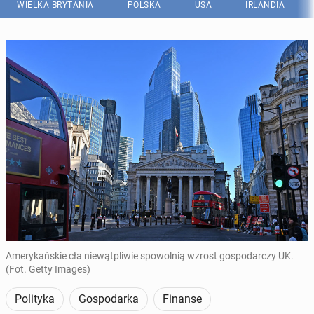
WIELKA BRYTANIA
POLSKA
USA
IRLANDIA
Amerykańskie cła niewątpliwie spowolnią wzrost gospodarczy UK.
(Fot. Getty Images)
Polityka
Gospodarka
Finanse