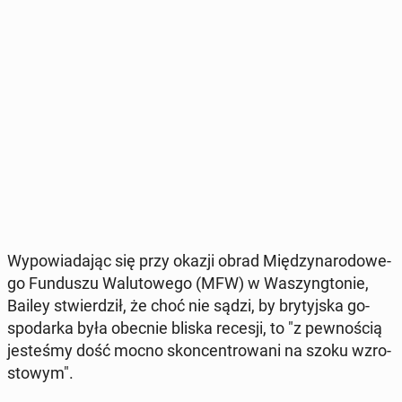
Wy­po­wia­da­jąc się przy okazji obrad Mię­dzy­na­ro­do­we­
go Fun­du­szu Wa­lu­to­we­go (MFW) w Wa­szyng­to­nie,
Bailey stwier­dził, że choć nie sądzi, by bry­tyj­ska go­
spo­dar­ka była obecnie bliska recesji, to "z pew­no­ścią
je­ste­śmy dość mocno skon­cen­tro­wa­ni na szoku wzro­
sto­wym".