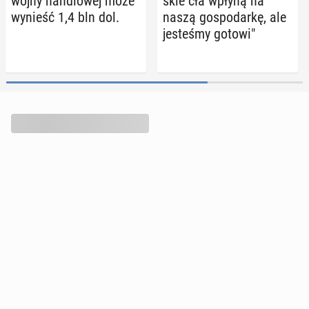
wojny han­dlo­wej może
skie cła wpłyną na
wynieść 1,4 bln dol.
naszą go­spo­dar­kę, ale
je­ste­śmy gotowi"