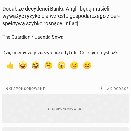
Dodał, że de­cy­den­ci Banku Anglii będą musieli
wyważyć ryzyko dla wzrostu go­spo­dar­cze­go z per­
spek­ty­wą szybko ro­sną­cej in­fla­cji.
The Guardian / Jagoda Sowa
Dziękujemy za przeczytanie artykułu. Co o tym myślisz?
LINKI SPONSOROWANE
JAK DODAĆ?