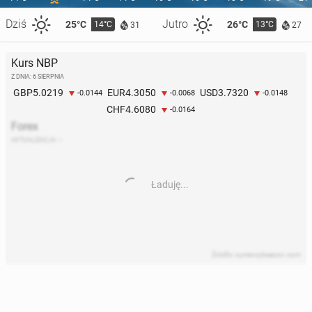
Dziś
Jutro
25°C
26°C
14°C
13°C
31
27
Kurs NBP
Z DNIA: 6 SIERPNIA
5.0219
4.3050
3.7320
GBP
EUR
USD
-0.0144
-0.0068
-0.0148
4.6080
CHF
-0.0164
Forex
AKTUALIZACJA:
–
Ładuję...
Źródło: currencybeacon.com