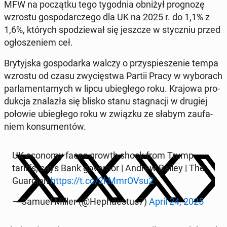
MFW na po­cząt­ku tego ty­go­dnia obniżył pro­gno­zę
wzrostu go­spo­dar­cze­go dla UK na 2025 r. do 1,1% z
1,6%, których spo­dzie­wał się jeszcze w stycz­niu przed
ogło­sze­niem ceł.
Bry­tyj­ska go­spo­dar­ka walczy o przy­spie­sze­nie tempa
wzrostu od czasu zwy­cię­stwa Partii Pracy w wy­bo­rach
par­la­men­tar­nych w lipcu ubie­głe­go roku. Krajowa pro­
duk­cja zna­la­zła się blisko stanu sta­gna­cji w drugiej
połowie ubie­głe­go roku w związku ze słabym za­ufa­
niem kon­su­men­tów.
UK economy faces growth shock from Trump
tariffs, says Bank go­ver­nor | Andrew Bailey | The
Gu­ar­dian
https://t.co/2kMm­rO­Vsu2
— Samuel Miller (@He­pha­estus7)
April 24, 2025