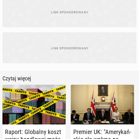
Czytaj więcej
Raport: Glo­bal­ny koszt
Premier UK: "Ame­ry­kań­