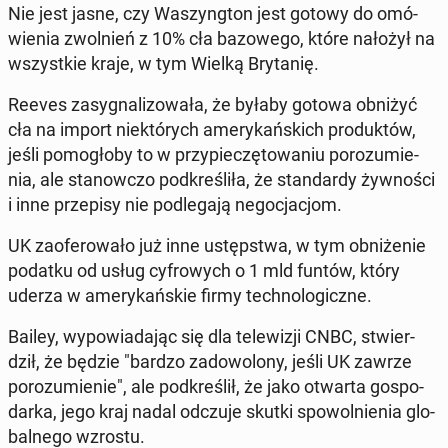
Nie jest jasne, czy Wa­szyng­ton jest gotowy do omó­
wie­nia zwol­nień z 10% cła ba­zo­we­go, które nałożył na
wszyst­kie kraje, w tym Wielką Bry­ta­nię.
Reeves za­sy­gna­li­zo­wa­ła, że byłaby gotowa obniżyć
cła na import nie­któ­rych ame­ry­kań­skich pro­duk­tów,
jeśli po­mo­gło­by to w przy­pie­czę­to­wa­niu po­ro­zu­mie­
nia, ale sta­now­czo pod­kre­śli­ła, że stan­dar­dy żyw­no­ści
i inne prze­pi­sy nie pod­le­ga­ją ne­go­cja­cjom.
UK za­ofe­ro­wa­ło już inne ustęp­stwa, w tym ob­ni­że­nie
podatku od usług cy­fro­wych o 1 mld funtów, który
uderza w ame­ry­kań­skie firmy tech­no­lo­gicz­ne.
Bailey, wy­po­wia­da­jąc się dla te­le­wi­zji CNBC, stwier­
dził, że będzie "bardzo za­do­wo­lo­ny, jeśli UK zawrze
po­ro­zu­mie­nie", ale pod­kre­ślił, że jako otwarta go­spo­
dar­ka, jego kraj nadal odczuje skutki spo­wol­nie­nia glo­
bal­ne­go wzrostu.