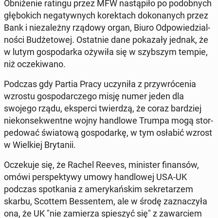
Ob­ni­że­nie ratingu przez MFW na­stą­pi­ło po po­dob­nych
głę­bo­kich ne­ga­tyw­nych ko­rek­tach do­ko­na­nych przez
Bank i nie­za­leż­ny rządowy organ, Biuro Od­po­wie­dzial­
no­ści Bu­dże­to­wej. Ostat­nie dane po­ka­za­ły jednak, że
w lutym go­spo­dar­ka ożywiła się w szyb­szym tempie,
niż ocze­ki­wa­no.
Podczas gdy Partia Pracy uczy­ni­ła z przy­wró­ce­nia
wzrostu go­spo­dar­cze­go misję numer jeden dla
swojego rządu, eks­per­ci twier­dzą, że coraz bar­dziej
nie­kon­se­kwent­ne wojny han­dlo­we Trumpa mogą stor­
pe­do­wać świa­to­wą go­spo­dar­kę, w tym osłabić wzrost
w Wiel­kiej Bry­ta­nii.
Ocze­ku­je się, że Rachel Reeves, mi­ni­ster fi­nan­sów,
omówi per­spek­ty­wy umowy han­dlo­wej USA-UK
podczas spo­tka­nia z ame­ry­kań­skim se­kre­ta­rzem
skarbu, Scottem Bes­sen­tem, ale w środę za­zna­czy­ła
ona, że UK "nie za­mie­rza spie­szyć się" z za­war­ciem