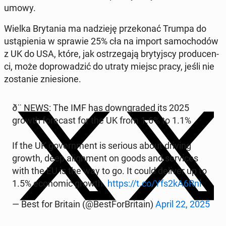
umowy.
Wielka Bry­ta­nia ma na­dzie­ję prze­ko­nać Trumpa do
ustą­pie­nia w sprawie 25% cła na import sa­mo­cho­dów
z UK do USA, które, jak ostrze­ga­ją bry­tyj­scy pro­du­cen­
ci, może do­pro­wa­dzić do utraty miejsc pracy, jeśli nie
zo­sta­nie znie­sio­ne.
ð¨ NEWS: The IMF has do­wn­gra­ded its 2025
growth fo­re­cast for the UK from 1.6% to 1.1%
If the UK go­vern­ment is serious about driving
growth, deep ali­gn­ment on goods and se­rvi­ces
with the EU is the way to go. It could deliver up to
1.5% eco­no­mic growth.
https://t.co/Yfs2kA6Rni
— Best for Britain (@Be­st­For­Bri­ta­in)
April 22, 2025