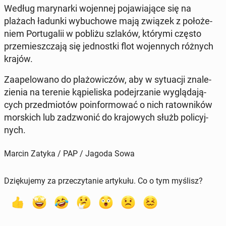
Według ma­ry­nar­ki wo­jen­nej po­ja­wia­ją­ce się na
plażach ładunki wy­bu­cho­we mają związek z po­ło­że­
niem Por­tu­ga­lii w pobliżu szlaków, którymi często
prze­miesz­cza­ją się jed­nost­ki flot wo­jen­nych różnych
krajów.
Za­ape­lo­wa­no do pla­żo­wi­czów, aby w sy­tu­acji zna­le­
zie­nia na terenie ką­pie­li­ska po­dej­rza­nie wy­glą­da­ją­
cych przed­mio­tów po­in­for­mo­wać o nich ra­tow­ni­ków
mor­skich lub za­dzwo­nić do kra­jo­wych służb po­li­cyj­
nych.
Marcin Zatyka / PAP / Jagoda Sowa
Dziękujemy za przeczytanie artykułu. Co o tym myślisz?