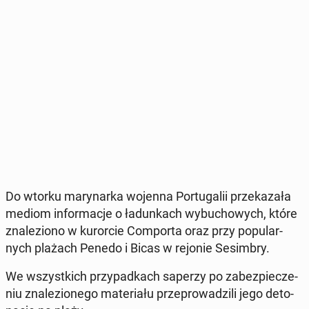
Do wtorku ma­ry­nar­ka wojenna Por­tu­ga­lii prze­ka­za­ła
mediom in­for­ma­cje o ła­dun­kach wy­bu­cho­wych, które
zna­le­zio­no w ku­ror­cie Com­por­ta oraz przy po­pu­lar­
nych plażach Penedo i Bicas w rejonie Se­sim­bry.
We wszyst­kich przy­pad­kach saperzy po za­bez­pie­cze­
niu zna­le­zio­ne­go ma­te­ria­łu prze­pro­wa­dzi­li jego de­to­