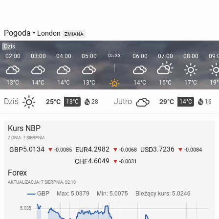
Pogoda
•
London
ZMIANA
Dziś
02:00
03:00
04:00
05:00
05:33
06:00
07:00
08:00
09:
13°C
14°C
14°C
13°C
14°C
15°C
17°C
19
Dziś
Jutro
25°C
29°C
13°C
14°C
28
16
Kurs NBP
Z DNIA: 7 SIERPNIA
5.0134
4.2982
3.7236
GBP
EUR
USD
-0.0085
-0.0068
-0.0084
4.6049
CHF
-0.0031
Forex
AKTUALIZACJA:
7 SIERPNIA, 02:10