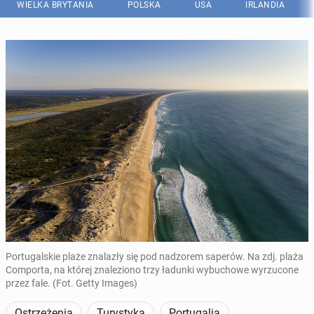
WIELKA BRYTANIA
POLSKA
USA
IRLANDIA
Portugalskie plaże znalazły się pod nadzorem saperów. Na zdj. plaża
Comporta, na której znaleziono trzy ładunki wybuchowe wyrzucone
przez fale. (Fot. Getty Images)
Ostrzeżenia
Turystyka
Portugalia