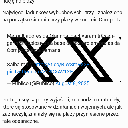
na­cję na plaży.
Naj­wię­cej ła­dun­ków wy­bu­cho­wych - trzy - zna­le­zio­no
na po­cząt­ku sierp­nia przy plaży w ku­ror­cie Com­por­ta.
Mer­gul­ha­do­res da Marinha in­ac­ti­va­ram três en­
gen­hos explo­si­vos à base de fósforo em praias da
Com­por­ta esta semana
Saiba mais:
https://t.co/BjW8mRX2Fi
pic.twitter.com/z18DXAV1XE
— Público (@Publico)
August 8, 2025
Por­tu­gal­scy saperzy wy­ja­śni­li, że chodzi o ma­te­ria­ły,
które są sto­so­wa­ne w dzia­ła­niach wo­jen­nych, ale jak
za­zna­czy­li, zna­la­zły się na plaży przy­nie­sio­ne przez
fale oce­anicz­ne.