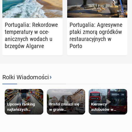
Por­tu­ga­lia: Re­kor­do­we
Por­tu­ga­lia: Agre­syw­ne
tem­pe­ra­tu­ry w oce­
ptaki zmorą ogród­ków
anicz­nych wodach u
re­stau­ra­cyj­nych w
brzegów Algarve
Porto
›
Rolki Wiadomości
Lipcowy ranking
Bristol znalazł się
Kierowcy
najtańszych
w gronie
autobusów w
supermarketów
najlepszych
Londynie
kierunków podróży
zapowiadają strajki
na świecie