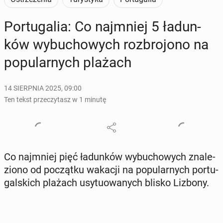
Por­tu­ga­lia: Co naj­mniej 5 ła­dun­
ków wy­bu­cho­wych roz­bro­jo­no na
po­pu­lar­nych plażach
14 SIERPNIA 2025, 09:00
Ten tekst przeczytasz w 1 minutę
Co naj­mniej pięć ła­dun­ków wy­bu­cho­wych zna­le­
zio­no od po­cząt­ku wakacji na po­pu­lar­nych por­tu­
gal­skich plażach usy­tu­owa­nych blisko Lizbony.