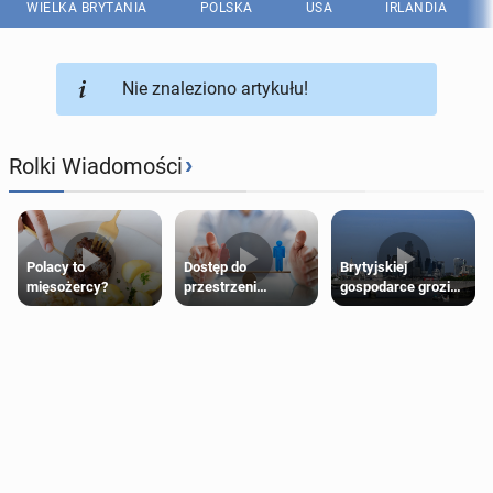
WIELKA BRYTANIA
POLSKA
USA
IRLANDIA
Nie znaleziono artykułu!
›
Rolki Wiadomości
Polacy to
Dostęp do
Brytyjskiej
mięsożercy?
przestrzeni
gospodarce grozi
przeznaczonych
recesja, jeśli
dla jednej płci ma
kryzys na Bliskim
opierać się
Wschodzie się
wyłącznie na płci
przedłuży
biologicznej