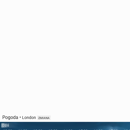
Pogoda
•
London
ZMIANA
Dziś