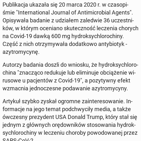
Pu­bli­ka­cja ukazała się 20 marca 2020 r. w cza­so­pi­
śmie "In­ter­na­tio­nal Journal of An­ti­mi­cro­bial Agents".
Opi­sy­wa­ła badanie z udzia­łem za­le­d­wie 36 uczest­ni­
ków, w którym oce­nia­no sku­tecz­ność le­cze­nia chorych
na Covid-19 dawką 600 mg hy­drok­sy­chlo­ro­chi­ny.
Część z nich otrzy­my­wa­ła do­dat­ko­wo an­ty­bio­tyk -
azy­tro­my­cy­nę.
Autorzy badania doszli do wniosku, że hy­drok­sy­chlo­ro­
chi­na "zna­czą­co re­du­ku­je lub eli­mi­nu­je ob­cią­że­nie wi­
ru­so­we u pa­cjen­tów z Covid-19", a po­zy­tyw­ny efekt
wzmac­nia jed­no­cze­sne po­da­wa­nie azy­tro­my­cy­ny.
Artykuł szybko zyskał ogromne za­in­te­re­so­wa­nie. In­
for­ma­cje na jego temat pod­chwy­ci­ły media, a także
ów­cze­sny pre­zy­dent USA Donald Trump, który stał się
jednym z głów­nych orę­dow­ni­ków sto­so­wa­nia hy­drok­
sy­chlo­ro­chi­ny w le­cze­niu choroby po­wo­do­wa­nej przez
SARS-CoV-2.