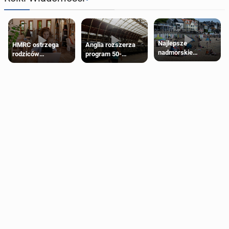
Najlepsze
HMRC ostrzega
Anglia rozszerza
nadmorskie
rodziców
program 50-
miasteczko blisko
pobierających Child
procentowych
Londynu
Benefit. Mogą być
zniżek kolejowych
zobowiązani do
na 18-latków
zwrotu zasiłku