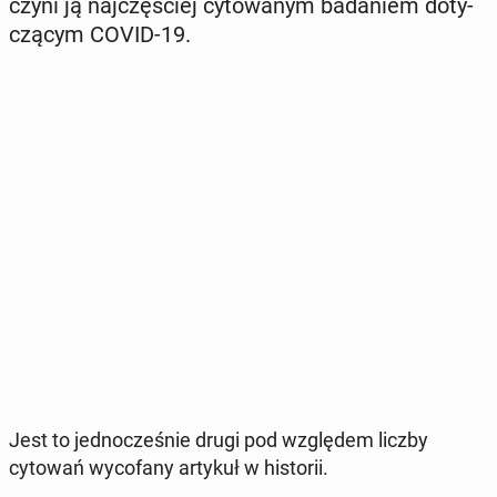
czyni ją naj­czę­ściej cy­to­wa­nym ba­da­niem do­ty­
czą­cym COVID-19.
Jest to jed­no­cze­śnie drugi pod wzglę­dem liczby
cytowań wy­co­fa­ny artykuł w hi­sto­rii.