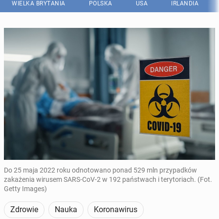
WIELKA BRYTANIA
POLSKA
USA
IRLANDIA
Do 25 maja 2022 roku odnotowano ponad 529 mln przypadków
zakażenia wirusem SARS-CoV-2 w 192 państwach i terytoriach. (Fot.
Getty Images)
Zdrowie
Nauka
Koronawirus