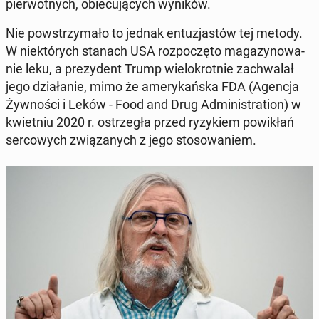
pier­wot­nych, obie­cu­ją­cych wyników.
Nie po­wstrzy­ma­ło to jednak en­tu­zja­stów tej metody.
W nie­któ­rych stanach USA roz­po­czę­to ma­ga­zy­no­wa­
nie leku, a pre­zy­dent Trump wie­lo­krot­nie za­chwa­lał
jego dzia­ła­nie, mimo że ame­ry­kań­ska FDA (Agencja
Żyw­no­ści i Leków - Food and Drug Ad­mi­ni­stra­tion) w
kwiet­niu 2020 r. ostrze­gła przed ry­zy­kiem po­wi­kłań
ser­co­wych zwią­za­nych z jego sto­so­wa­niem.