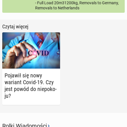
- Full Load 20m31200kg, Removals to Germany,
Removals to Netherlands
Czytaj więcej
Pojawił się nowy
wariant Covid-19. Czy
jest powód do nie­po­ko­
ju?
›
Rolki Wiadomości