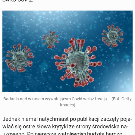
Badania nad wirusem wy­wo­łu­ją­cym Covid wciąż trwają... (Fot. Getty
Images)
Jednak niemal na­tych­miast po pu­bli­ka­cji zaczęły po­ja­
wiać się ostre słowa krytyki ze strony śro­do­wi­ska na­
uko­we­go. Po pierw­sze wąt­pli­wo­ści budziła bardzo