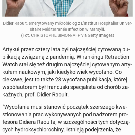
Didier Raoult, eme­ry­to­wa­ny mi­kro­bio­log z L’In­sti­tut Ho­spi­ta­lier Uni­ver­
si­ta­ire Médi­ter­ra­née In­fec­tion w Mar­sy­lii.
(Fot. CHRI­STO­PHE SIMON/AFP via Getty Images)
Artykuł przez cztery lata był naj­czę­ściej cy­to­wa­ną pu­
bli­ka­cją zwią­za­ną z pan­de­mią. W ran­kin­gu Re­trac­tion
Watch stał się też drugim naj­czę­ściej cy­to­wa­nym ar­ty­
ku­łem na­uko­wym, jaki kie­dy­kol­wiek wy­co­fa­no. Co
ciekawe, jest to także 28 wy­co­fa­na pu­bli­ka­cja, której
współ­au­to­rem był fran­cu­ski spe­cja­li­sta od chorób za­
kaź­nych, prof. Didier Raoult.
"Wy­co­fa­nie musi sta­no­wić po­czą­tek szer­sze­go kwe­
stio­no­wa­nia prac wy­ko­ny­wa­nych pod nad­zo­rem pro­
fe­so­ra Didiera Raoulta, w szcze­gól­no­ści tych do­ty­czą­
cych hy­drok­sy­chlo­ro­chi­ny. Ist­nie­ją po­dej­rze­nia, że