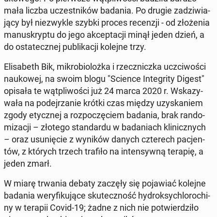
mała liczba uczest­ni­ków badania. Po drugie za­dzi­wia­
ją­cy był nie­zwy­kle szybki proces re­cen­zji - od zło­że­nia
ma­nu­skryp­tu do jego ak­cep­ta­cji minął jeden dzień, a
do osta­tecz­nej pu­bli­ka­cji kolejne trzy.
Eli­sa­beth Bik, mi­kro­bio­loż­ka i rzecz­nicz­ka uczci­wo­ści
na­uko­wej, na swoim blogu "Science In­te­gri­ty Digest"
opisała te wąt­pli­wo­ści już 24 marca 2020 r. Wska­zy­
wa­ła na po­dej­rza­nie krótki czas między uzy­ska­niem
zgody etycz­nej a roz­po­czę­ciem badania, brak ran­do­
mi­za­cji – złotego stan­dar­du w ba­da­niach kli­nicz­nych
– oraz usu­nię­cie z wyników danych czte­rech pa­cjen­
tów, z których trzech trafiło na in­ten­syw­ną terapię, a
jeden zmarł.
W miarę trwania debaty zaczęły się po­ja­wiać kolejne
badania we­ry­fi­ku­ją­ce sku­tecz­ność hy­drok­sy­chlo­ro­chi­
ny w terapii Covid-19; żadne z nich nie po­twier­dzi­ło