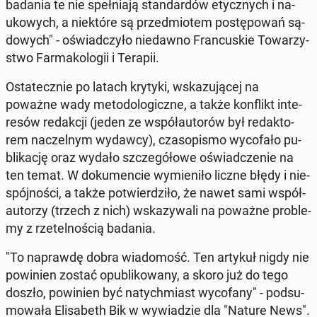
badania te nie speł­nia­ją stan­dar­dów etycz­nych i na­
uko­wych, a nie­któ­re są przed­mio­tem po­stę­po­wań są­
do­wych" - oświad­czy­ło nie­daw­no Fran­cu­skie To­wa­rzy­
stwo Far­ma­ko­lo­gii i Terapii.
Osta­tecz­nie po latach krytyki, wska­zu­ją­cej na
poważne wady me­to­do­lo­gicz­ne, a także kon­flikt in­te­
re­sów re­dak­cji (jeden ze współ­au­to­rów był re­dak­to­
rem na­czel­nym wydawcy), cza­so­pi­smo wy­co­fa­ło pu­
bli­ka­cję oraz wydało szcze­gó­ło­we oświad­cze­nie na
ten temat. W do­ku­men­cie wy­mie­ni­ło liczne błędy i nie­
spój­no­ści, a także po­twier­dzi­ło, że nawet sami współ­
au­to­rzy (trzech z nich) wska­zy­wa­li na poważne pro­ble­
my z rze­tel­no­ścią badania.
"To na­praw­dę dobra wia­do­mość. Ten artykuł nigdy nie
po­wi­nien zostać opu­bli­ko­wa­ny, a skoro już do tego
doszło, po­wi­nien być na­tych­miast wy­co­fa­ny" - pod­su­
mo­wa­ła Eli­sa­beth Bik w wy­wia­dzie dla "Nature News".