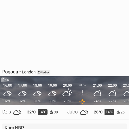
Pogoda
•
London
ZMIANA
Dziś
16:00
17:00
18:00
19:00
20:00
20:36
21:00
22:00
23:
32°C
32°C
31°C
30°C
29°C
24°C
22°C
20
Dziś
Jutro
32°C
28°C
14°C
14°C
30
25
Kurs NBP