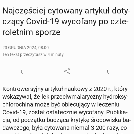
Naj­czę­ściej cy­to­wa­ny artykuł do­ty­
czą­cy Covid-19 wy­co­fa­ny po czte­
ro­let­nim sporze
23 GRUDNIA 2024, 08:00
Ten tekst przeczytasz w 4 minuty
Kon­tro­wer­syj­ny artykuł naukowy z 2020 r., który
wska­zy­wał, że lek prze­ciw­ma­la­rycz­ny hy­drok­sy­
chlo­ro­chi­na może być obie­cu­ją­cy w le­cze­niu
Covid-19, został osta­tecz­nie wy­co­fa­ny. Pu­bli­ka­
cja, od po­cząt­ku budząca krytykę śro­do­wi­ska ba­
daw­cze­go, była cy­to­wa­na niemal 3 200 razy, co