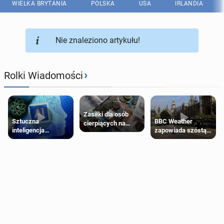
WIELKA BRYTANIA
POLSKA
USA
IRLANDIA
Nie znaleziono artykułu!
›
Rolki Wiadomości
Zasiłki dla osób
Sztuczna
BBC Weather
cierpiących na
inteligencja
zapowiada szóstą
schorzenia
próbowała oszukać
falę upałów w
psychiczne
człowieka
Londynie