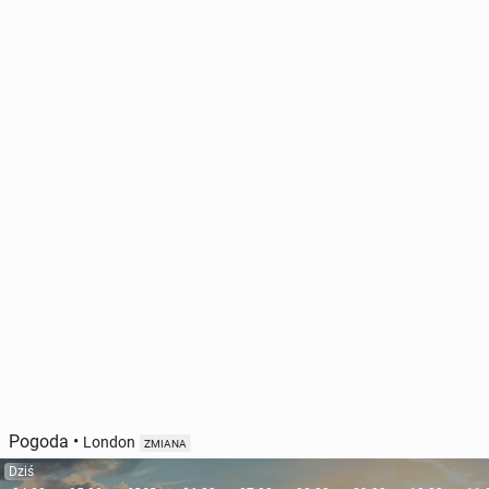
Pogoda
•
London
ZMIANA
Dziś