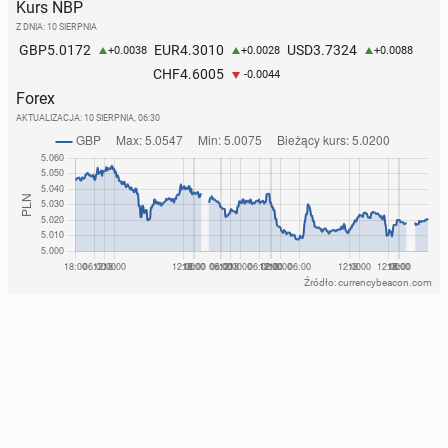
Kurs NBP
Z DNIA: 10 SIERPNIA
5.0172
4.3010
3.7324
GBP
EUR
USD
+0.0038
+0.0028
+0.0088
4.6005
CHF
-0.0044
Forex
AKTUALIZACJA:
10 SIERPNIA, 06:30
Źródło: currencybeacon.com