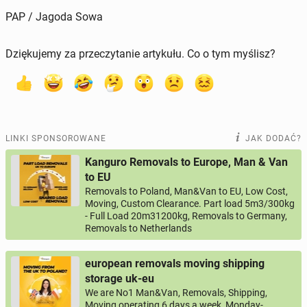
PAP / Jagoda Sowa
Dziękujemy za przeczytanie artykułu. Co o tym myślisz?
LINKI SPONSOROWANE
JAK DODAĆ?
Kanguro Removals to Europe, Man & Van
to EU
Removals to Poland, Man&Van to EU, Low Cost,
Moving, Custom Clearance. Part load 5m3/300kg
- Full Load 20m31200kg, Removals to Germany,
Removals to Netherlands
european removals moving shipping
storage uk-eu
We are No1 Man&Van, Removals, Shipping,
Moving operating 6 days a week, Monday-