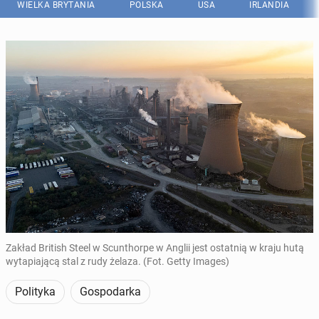
WIELKA BRYTANIA
POLSKA
USA
IRLANDIA
Zakład British Steel w Scunthorpe w Anglii jest ostatnią w kraju hutą
wytapiającą stal z rudy żelaza. (Fot. Getty Images)
Polityka
Gospodarka