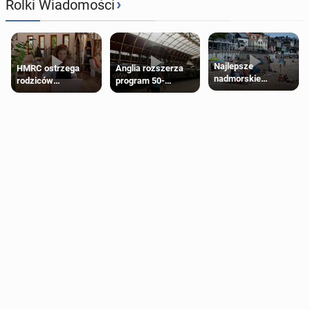
›
Rolki Wiadomości
Najlepsze
HMRC ostrzega
Anglia rozszerza
nadmorskie
rodziców
program 50-
miasteczko blisko
pobierających Child
procentowych
Londynu
Benefit. Mogą być
zniżek kolejowych
zobowiązani do
na 18-latków
zwrotu zasiłku