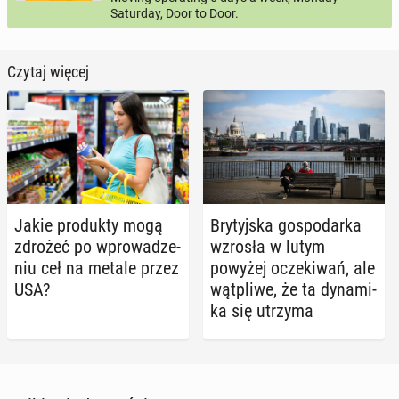
Saturday, Door to Door.
Czytaj więcej
Jakie pro­duk­ty mogą
Bry­tyj­ska go­spo­dar­ka
zdrożeć po wpro­wa­dze­
wzrosła w lutym
niu ceł na metale przez
powyżej ocze­ki­wań, ale
USA?
wąt­pli­we, że ta dy­na­mi­
ka się utrzyma