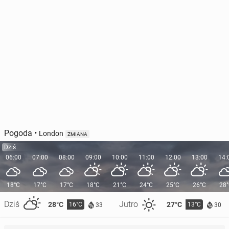
Pogoda
•
London
ZMIANA
Dziś
06:00
07:00
08:00
09:00
10:00
11:00
12:00
13:00
14:
18°C
17°C
17°C
18°C
21°C
24°C
25°C
26°C
28
Dziś
Jutro
28°C
27°C
16°C
13°C
33
30