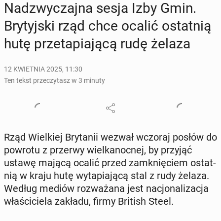
Nad­zwy­czaj­na sesja Izby Gmin.
Bry­tyj­ski rząd chce ocalić ostat­nią
hutę prze­ta­pia­ją­cą rudę żelaza
12 KWIETNIA 2025, 11:30
Ten tekst przeczytasz w 3 minuty
Rząd Wiel­kiej Bry­ta­nii wezwał wczoraj posłów do
powrotu z przerwy wiel­ka­noc­nej, by przyjąć
ustawę mającą ocalić przed za­mknię­ciem ostat­
nią w kraju hutę wy­ta­pia­ją­cą stal z rudy żelaza.
Według mediów roz­wa­ża­na jest na­cjo­na­li­za­cja
wła­ści­cie­la zakładu, firmy British Steel.