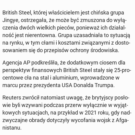
British Steel, której wła­ści­cie­lem jest chińska grupa
Jingye, ostrze­ga­ła, że może być zmu­szo­na do wy­łą­
cze­nia dwóch wiel­kich pieców, po­nie­waż ich dzia­łal­
ność jest nie­ren­tow­na. Grupa uza­sad­nia­ła to sy­tu­acją
na rynku, w tym cłami i kosz­ta­mi zwią­za­ny­mi z do­sto­
so­wa­niem się do prze­pi­sów ochrony śro­do­wi­ska.
Agencja AP pod­kre­śli­ła, że do­dat­ko­wym ciosem dla
per­spek­tyw fi­nan­so­wych British Steel stały się 25-pro­
cen­to­we cła na stal i alu­mi­nium, wpro­wa­dzo­ne w
marcu przez pre­zy­den­ta USA Donalda Trumpa.
Reuters zwrócił na­to­miast uwagę, że bry­tyj­scy po­sło­
wie byli wzywani podczas przerw wy­łącz­nie w wy­jąt­
ko­wych sy­tu­acjach, na przy­kład w 2021 roku, gdy nad­
zwy­czaj­ne obrady do­ty­czy­ły wy­co­fa­nia wojsk z Afga­
ni­sta­nu.