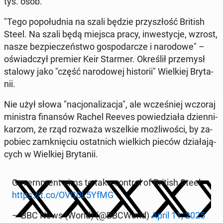
tys. osób.
"Tego po­po­łu­dnia na szali będzie przy­szłość British
Steel. Na szali będą miejsca pracy, in­we­sty­cje, wzrost,
nasze bez­pie­czeń­stwo go­spo­dar­cze i na­ro­do­we" –
oświad­czył premier Keir Starmer. Okre­ślił prze­mysł
stalowy jako "część na­ro­do­wej hi­sto­rii" Wiel­kiej Bry­ta­
nii.
Nie użył słowa "na­cjo­na­li­za­cja", ale wcze­śniej wczoraj
mi­ni­stra fi­nan­sów Rachel Reeves po­wie­dzia­ła dzien­ni­
ka­rzom, że rząd rozważa wszel­kie moż­li­wo­ści, by za­
po­biec za­mknię­ciu ostat­nich wiel­kich pieców dzia­ła­ją­
cych w Wiel­kiej Bry­ta­nii.
Go­vern­ment aims to take control of British Steel
https://t.co/OVG0L5YfMG
— BBC News (World) (@BBCWorld)
April 11, 2025