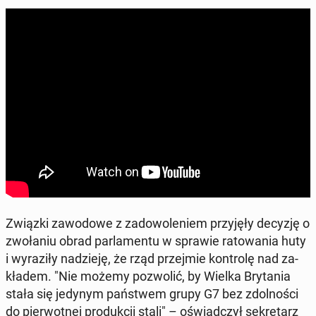
Związki za­wo­do­we z za­do­wo­le­niem przy­ję­ły decyzję o
zwo­ła­niu obrad par­la­men­tu w sprawie ra­to­wa­nia huty
i wy­ra­zi­ły na­dzie­ję, że rząd przej­mie kon­tro­lę nad za­
kła­dem. "Nie możemy po­zwo­lić, by Wielka Bry­ta­nia
stała się jedynym pań­stwem grupy G7 bez zdol­no­ści
do pier­wot­nej pro­duk­cji stali" – oświad­czył se­kre­tarz