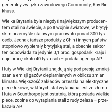
ge­ne­ral­ny związku za­wo­do­we­go Com­mu­ni­ty, Roy Ric­
khuss.
Wielka Bry­ta­nia była niegdyś naj­więk­szym pro­du­cen­
tem stali na świecie, a po II wojnie świa­to­wej w bry­tyj­
skim prze­my­śle sta­lo­wym pra­co­wa­ło ponad 300 tys.
osób. Jednak tańsze pro­duk­ty z Chin i innych państw
stop­nio­wo wy­pie­ra­ły bry­tyj­ską stal, a obecnie sektor
ten od­po­wia­da za jedynie 0,1 proc. go­spo­dar­ki kraju i
daje pracę około 40 tys. osób – podała agencja AP.
Huty w Wiel­kiej Bry­ta­nii znaj­du­ją się pod presją zmniej­
sza­nia emisji gazów cie­plar­nia­nych w obliczu zmian
klimatu. Więk­szość za­kła­dów prze­szła na elek­trycz­ne
piece łukowe, w których stal wy­ta­pia­na jest ze złomu.
Huta w Scun­thor­pe jest ostat­nią, która posiada wielkie
piece, zdolne do wy­ta­pia­nia stali z rudy żelaza – prze­
ka­za­ła AP.