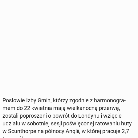
Po­sło­wie Izby Gmin, którzy zgodnie z har­mo­no­gra­
mem do 22 kwiet­nia mają wiel­ka­noc­ną przerwę,
zostali po­pro­sze­ni o powrót do Londynu i wzięcie
udziału w so­bot­niej sesji po­świę­co­nej ra­to­wa­niu huty
w Scun­thor­pe na północy Anglii, w której pracuje 2,7