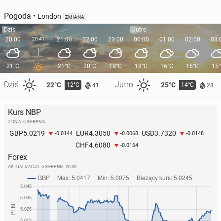
Pogoda
•
London
ZMIANA
Dziś
Jutro
20:00
20:41
21:00
22:00
23:00
00:00
01:00
02:00
03:
21°C
21°C
20°C
19°C
18°C
16°C
16°C
15
Dziś
Jutro
22°C
25°C
12°C
14°C
41
28
Kurs NBP
Z DNIA: 6 SIERPNIA
5.0219
4.3050
3.7320
GBP
EUR
USD
-0.0144
-0.0068
-0.0148
4.6080
CHF
-0.0164
Forex
AKTUALIZACJA:
6 SIERPNIA, 20:30