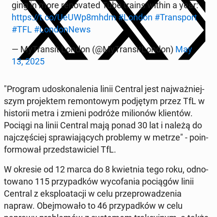
ging in more re­no­va­ted Tube trains within a year:
https://t.co/UeUWp8mhdm
#London
#Trans­port
#TFL
#Lon­don­News
— My­Tran­sit London (@My­Tran­si­tLon­don)
May
13, 2025
"Program udo­sko­na­le­nia linii Central jest naj­waż­niej­
szym pro­jek­tem re­mon­to­wym pod­ję­tym przez TfL w
hi­sto­rii metra i zmieni podróże mi­lio­nów klien­tów.
Pociągi na linii Central mają ponad 30 lat i należą do
naj­czę­ściej spra­wia­ją­cych pro­ble­my w metrze" - po­in­
for­mo­wał przed­sta­wi­ciel TfL.
W okresie od 12 marca do 8 kwiet­nia tego roku, od­no­
to­wa­no 115 przy­pad­ków wy­co­fa­nia po­cią­gów linii
Central z eks­plo­ata­cji w celu prze­pro­wa­dze­nia
napraw. Obej­mo­wa­ło to 46 przy­pad­ków w celu