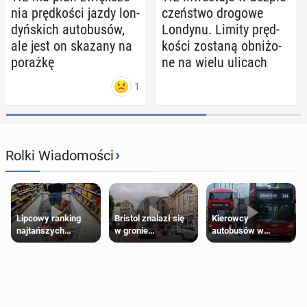
nia pręd­ko­ści jazdy lon­
czeń­stwo drogowe
dyń­skich au­to­bu­sów,
Londynu. Limity pręd­
ale jest on skazany na
ko­ści zostaną ob­ni­żo­
porażkę
ne na wielu ulicach
1
›
Rolki Wiadomości
Lipcowy ranking
Bristol znalazł się
Kierowcy
najtańszych
w gronie
autobusów w
supermarketów
najlepszych
Londynie
kierunków podróży
zapowiadają strajki
na świecie