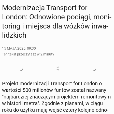
Mo­der­ni­za­cja Trans­port for
London: Od­no­wio­ne pociągi, mo­ni­
to­ring i miejsca dla wózków in­wa­
lidz­kich
15 MAJA 2025, 09:30
Ten tekst przeczytasz w 2 minuty
Projekt mo­der­ni­za­cji Trans­port for London o
war­to­ści 500 mi­lio­nów funtów został nazwany
"naj­bar­dziej zna­czą­cym pro­jek­tem re­mon­to­wym
w hi­sto­rii metra". Zgodnie z planami, w ciągu
roku do użytku mają wejść cztery kolejne od­no­