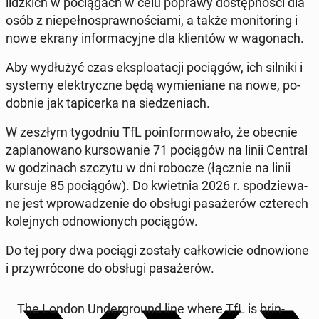
lidz­kich w po­cią­gach w celu poprawy do­stęp­no­ści dla
osób z nie­peł­no­spraw­no­ścia­mi, a także mo­ni­to­ring i
nowe ekrany in­for­ma­cyj­ne dla klien­tów w wa­go­nach.
Aby wy­dłu­żyć czas eks­plo­ata­cji po­cią­gów, ich silniki i
systemy elek­trycz­ne będą wy­mie­nia­ne na nowe, po­
dob­nie jak ta­pi­cer­ka na sie­dze­niach.
W zeszłym ty­go­dniu TfL po­in­for­mo­wa­ło, że obecnie
za­pla­no­wa­no kur­so­wa­nie 71 po­cią­gów na linii Central
w go­dzi­nach szczytu w dni robocze (łącznie na linii
kursuje 85 po­cią­gów). Do kwiet­nia 2026 r. spo­dzie­wa­
ne jest wpro­wa­dze­nie do obsługi pa­sa­że­rów czte­rech
ko­lej­nych od­no­wio­nych po­cią­gów.
Do tej pory dwa pociągi zostały cał­ko­wi­cie od­no­wio­ne
i przy­wró­co­ne do obsługi pa­sa­że­rów.
The London Un­der­gro­und line where TfL is brin­