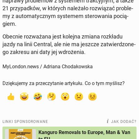
naprawy pro­ble­mów z sys­te­mem trak­cyj­nym, a także
21 przy­pad­ków, w których na­le­ża­ło roz­wią­zać pro­ble­
my z au­to­ma­tycz­nym sys­te­mem ste­ro­wa­nia po­cią­
giem.
Obecnie roz­wa­ża­na jest kolejna zmiana roz­kła­du
jazdy na linii Central, ale nie ma jeszcze za­twier­dzo­ne­
go zakresu ani daty jej wdro­że­nia.
MyLondon.news / Adriana Chodakowska
Dziękujemy za przeczytanie artykułu. Co o tym myślisz?
LINKI SPONSOROWANE
JAK DODAĆ?
Kanguro Removals to Europe, Man & Van