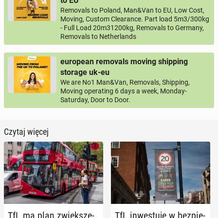
to EU
Removals to Poland, Man&Van to EU, Low Cost,
Moving, Custom Clearance. Part load 5m3/300kg
- Full Load 20m31200kg, Removals to Germany,
Removals to Netherlands
european removals moving shipping
storage uk-eu
We are No1 Man&Van, Removals, Shipping,
Moving operating 6 days a week, Monday-
Saturday, Door to Door.
Czytaj więcej
TfL ma plan zwięk­sze­
TfL in­we­stu­je w bez­pie­