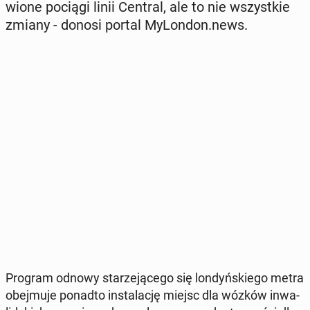
wio­ne pociągi linii Central, ale to nie wszyst­kie
zmiany - donosi portal My­Lon­don.news.
Program odnowy sta­rze­ją­ce­go się lon­dyń­skie­go metra
obej­mu­je ponadto in­sta­la­cję miejsc dla wózków in­wa­