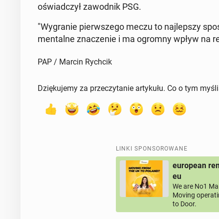
oświad­czył za­wod­nik PSG.
"Wy­gra­nie pierw­sze­go meczu to naj­lep­szy spo
men­tal­ne zna­cze­nie i ma ogromny wpływ na resz
PAP / Marcin Rychcik
Dziękujemy za przeczytanie artykułu. Co o tym myśl
LINKI SPONSOROWANE
european rem
eu
We are No1 Man
Moving operati
to Door.