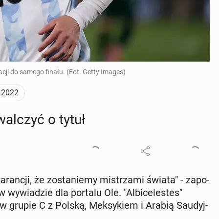
cji do samego finału. (Fot. Getty Images)
 2022
walczyć o tytuł
an­cji, że zo­sta­nie­my mi­strza­mi świata" - za­po­
 wy­wia­dzie dla portalu Ole. "Al­bi­ce­le­stes"
 grupie C z Polską, Mek­sy­kiem i Arabią Sau­dyj­