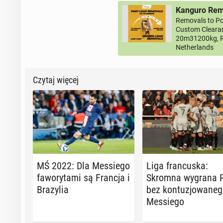
Kanguro Remo
Removals to Po
Custom Clearan
20m31200kg, R
Netherlands
Czytaj więcej
MŚ 2022: Dla Mes­sie­go
Liga fran­cu­ska:
fa­wo­ry­ta­mi są Francja i
Skromna wygrana 
Bra­zy­lia
bez kon­tu­zjo­wa­ne­
Mes­sie­go