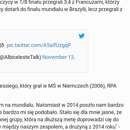
­cy w 1/8 finału prze­gra­li 3:4 z Fran­cu­za­mi, którzy
dotarli do finału mun­dia­lu w Bra­zy­lii, lecz prze­gra­li z
ð·
pic.twitter.com/A5aIfU­zgqP
 (@Al­bi­ce­le­ste­Talk)
No­vem­ber 13,
es­sie­go, który grał w MŚ w Niem­czech (2006), RPA
m na mun­dia­lu. Na­to­miast w 2014 poszło nam bardzo
re bardzo mi się po­do­ba­ło. Stało się dla mnie jasne, że
­czo­nej grupy, która na dłuższą metę do­pro­wa­dzi cię do
w między naszym ze­spo­łem, a drużyną z 2014 roku" -