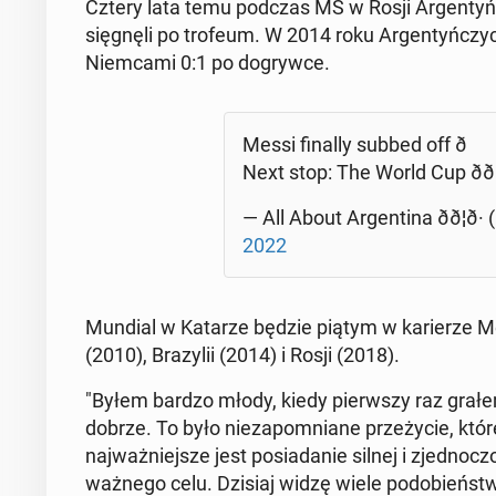
Cztery lata temu podczas MŚ w Rosji Ar­gen­tyń­czy
się­gnę­li po trofeum. W 2014 roku Ar­gen­tyń­czy­cy 
Niem­ca­mi 0:1 po do­gryw­ce.
Messi finally subbed off ð
Next stop: The World Cup ðð¦
— All About Ar­gen­ti­na ðð¦ð·
2022
Mundial w Katarze będzie piątym w ka­rie­rze M
(2010), Bra­zy­lii (2014) i Rosji (2018).
"Byłem bardzo młody, kiedy pierw­szy raz grałe
dobrze. To było nie­za­po­mnia­ne prze­ży­cie, któ
naj­waż­niej­sze jest po­sia­da­nie silnej i zjed­no
ważnego celu. Dzisiaj widzę wiele po­do­bieńst