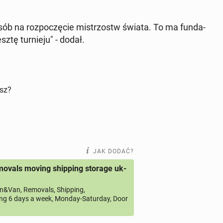
sób na roz­po­czę­cie mi­strzostw świata. To ma fun­da­
tę tur­nie­ju" - dodał.
isz?
JAK DODAĆ?
ovals moving shipping storage uk-
&Van, Removals, Shipping,
ng 6 days a week, Monday-Saturday, Door