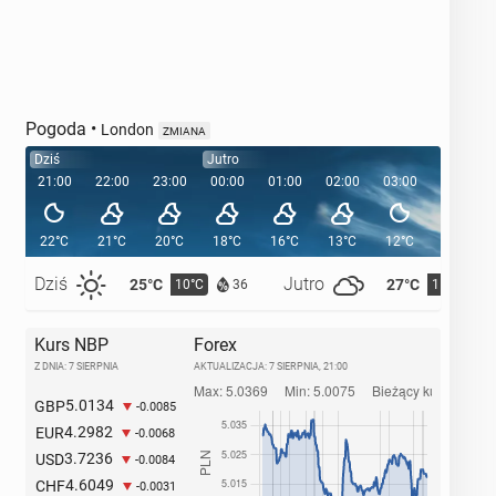
Pogoda
•
London
ZMIANA
Dziś
Jutro
21:00
22:00
23:00
00:00
01:00
02:00
03:00
04:00
22°C
21°C
20°C
18°C
16°C
13°C
12°C
12°C
Dziś
Jutro
25°C
27°C
10°C
11°C
36
Kurs NBP
Forex
Z DNIA: 7 SIERPNIA
AKTUALIZACJA:
7 SIERPNIA, 21:00
5.0134
GBP
-0.0085
4.2982
EUR
-0.0068
3.7236
USD
-0.0084
4.6049
CHF
-0.0031