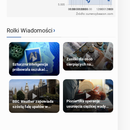
Źródło: currencybeacon.com
›
Rolki Wiadomości
Zasiłki dla osób
cierpiących na
Sztuczna inteligencja
schorzenia psychiczne
próbowała oszukać
człowieka
Pionierska operacja
BBC Weather zapowiada
usunięcia ciężkiej wady
szóstą falę upałów w
wrodzonej płodu w łonie
Londynie
matki