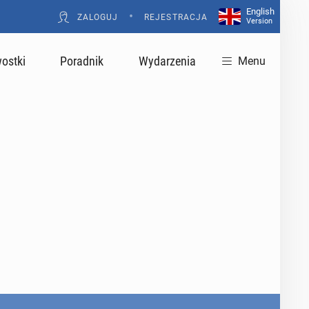
English
•
ZALOGUJ
REJESTRACJA
Version
ostki
Poradnik
Wydarzenia
Menu