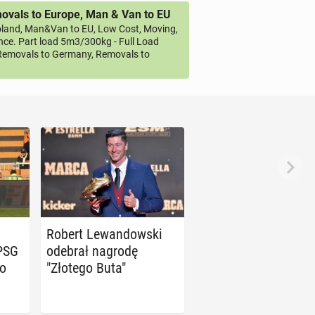
vals to Europe, Man & Van to EU
land, Man&Van to EU, Low Cost, Moving,
ce. Part load 5m3/300kg - Full Load
emovals to Germany, Removals to
Robert Le­wan­dow­ski
PSG
odebrał nagrodę
go
"Złotego Buta"