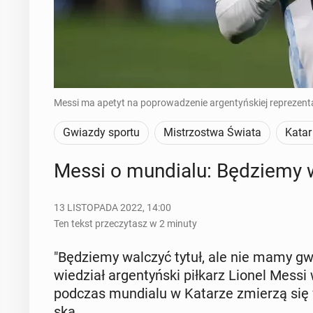
Messi ma apetyt na poprowadzenie argentyńskiej reprezenta
Gwiazdy sportu
Mistrzostwa Świata
Katar
Messi o mun­dia­lu: Bę­dzie­my 
13 LISTOPADA 2022, 14:00
Ten tekst przeczytasz w 2 minuty
"Bę­dzie­my walczyć tytuł, ale nie mamy gwa­r
wie­dział ar­gen­tyń­ski piłkarz Lionel Messi w
podczas mun­dia­lu w Katarze zmierzą się w
ską.