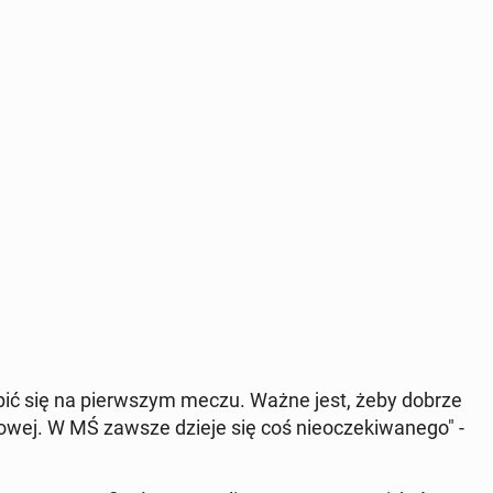
kupić się na pierw­szym meczu. Ważne jest, żeby dobrze
po­wej. W MŚ zawsze dzieje się coś nie­ocze­ki­wa­ne­go" -