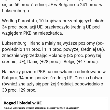
się od 66 proc. śred­niej UE w Buł­ga­rii do 241 proc. w
Luk­sem­bur­gu.
Według Eu­ro­sta­tu, 10 krajów re­pre­zen­tu­ją­cych około
34 proc. po­pu­la­cji UE, prze­kro­czy­ło średnią UE pod
wzglę­dem PKB na miesz­kań­ca.
Luk­sem­burg i Ir­lan­dia miały naj­wyż­sze poziomy (od­
po­wied­nio 141 proc. i 111 proc. powyżej śred­niej UE),
znacz­nie wy­prze­dza­jąc Ho­lan­dię (35 proc. powyżej
śred­niej UE), Danię (+28 proc.) i Belgię (+17 proc.).
Naj­niż­szy poziom PKB na miesz­kań­ca od­no­to­wa­no w
Buł­ga­rii, 34 proc. poniżej śred­niej UE. Grecja i Łotwa
również zna­la­zły się poniżej śred­niej, od­po­wied­nio o
30 proc. i 29 proc.