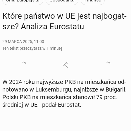
Które państwo w UE jest naj­bo­gat­
sze? Analiza Eu­ro­sta­tu
29 MARCA 2025, 11:00
Ten tekst przeczytasz w 1 minutę
W 2024 roku naj­wyż­sze PKB na miesz­kań­ca od­
no­to­wa­no w Luk­sem­bur­gu, naj­niż­sze w Buł­ga­rii.
Polski PKB na miesz­kań­ca sta­no­wił 79 proc.
śred­niej w UE - podał Eu­ro­stat.