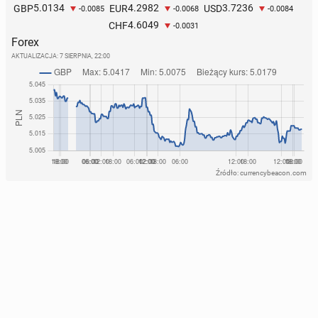
5.0134
4.2982
3.7236
GBP
EUR
USD
-0.0085
-0.0068
-0.0084
4.6049
CHF
-0.0031
Forex
AKTUALIZACJA:
7 SIERPNIA, 22:00
Źródło: currencybeacon.com