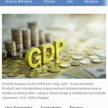
WIELKA BRYTANIA
POLSKA
USA
IRLANDIA
Produkt krajowy brutto (PKB lub z ang. GDP - Gross Domestic
Product) jest standardową miarą wartości dodanej wytworzonej w
wyniku produkcji dóbr i usług w danym kraju w określonym przedziale
czasowym. (Fot. Getty Images)
Unia Europejska
Gospodarka
Finanse