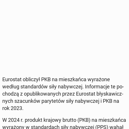
Eu­ro­stat ob­li­czył PKB na miesz­kań­ca wy­ra­żo­ne
według stan­dar­dów siły na­byw­czej. In­for­ma­cje te po­
cho­dzą z opu­bli­ko­wa­nych przez Eu­ro­stat bły­ska­wicz­
nych sza­cun­ków pa­ry­te­tów siły na­byw­czej i PKB na
rok 2023.
W 2024 r. produkt krajowy brutto (PKB) na miesz­kań­ca
wy­ra­żo­ny w stan­dar­dach siły na­byw­czej (PPS) wahał