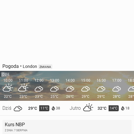
Pogoda
•
London
ZMIANA
Dziś
10:00
11:00
12:00
13:00
14:00
15:00
16:00
17:00
18:
22°C
23°C
23°C
25°C
26°C
29°C
29°C
28°C
28
Dziś
Jutro
29°C
32°C
11°C
14°C
38
18
Kurs NBP
Z DNIA: 7 SIERPNIA