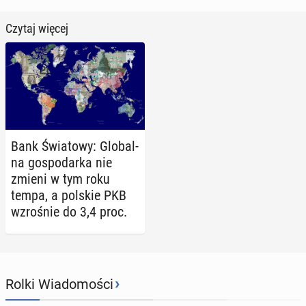
Czytaj więcej
Bank Świa­to­wy: Glo­bal­
na go­spo­dar­ka nie
zmieni w tym roku
tempa, a polskie PKB
wzro­śnie do 3,4 proc.
›
Rolki Wiadomości