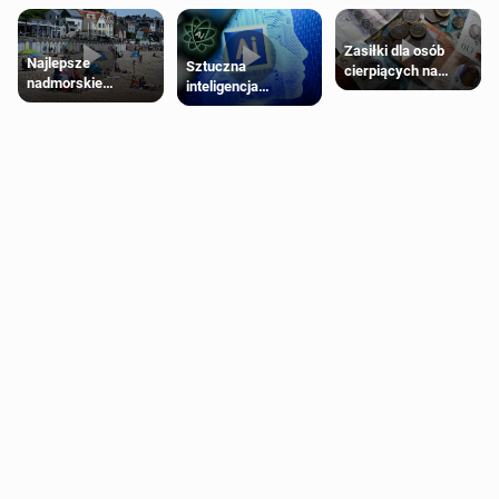
Zasiłki dla osób
Najlepsze
Sztuczna
cierpiących na
nadmorskie
inteligencja
schorzenia
miasteczko blisko
próbowała oszukać
psychiczne
Londynu
człowieka