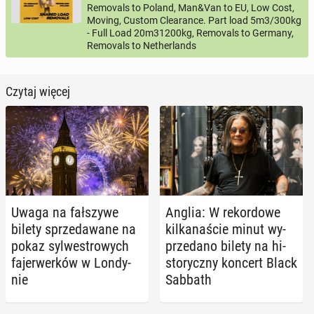
Removals to Poland, Man&Van to EU, Low Cost,
Moving, Custom Clearance. Part load 5m3/300kg
- Full Load 20m31200kg, Removals to Germany,
Removals to Netherlands
Czytaj więcej
Uwaga na fał­szy­we
Anglia: W re­kor­do­we
bilety sprze­da­wa­ne na
kil­ka­na­ście minut wy­
pokaz syl­we­stro­wych
prze­da­no bilety na hi­
fa­jer­wer­ków w Lon­dy­
sto­rycz­ny koncert Black
nie
Sabbath