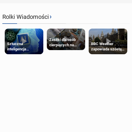
›
Rolki Wiadomości
Zasiłki dla osób
Sztuczna
BBC Weather
cierpiących na
inteligencja
zapowiada szóstą
schorzenia
próbowała oszukać
falę upałów w
psychiczne
człowieka
Londynie