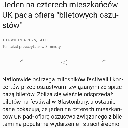
Jeden na czte­rech miesz­kań­ców
UK pada ofiarą "bi­le­to­wych oszu­
stów"
10 KWIETNIA 2025, 14:00
Ten tekst przeczytasz w 3 minuty
Na­tion­wi­de ostrze­ga mi­ło­śni­ków fe­sti­wa­li i kon­
cer­tów przed oszu­stwa­mi zwią­za­ny­mi ze sprze­
da­żą biletów. Zbliża się właśnie od­sprze­daż
biletów na fe­sti­wal w Gla­ston­bu­ry, a ostat­nie
dane po­ka­zu­ją, że jeden na czte­rech miesz­kań­
ców UK padł ofiarą oszu­stwa zwią­za­ne­go z bi­le­
ta­mi na po­pu­lar­ne wy­da­rze­nie i stracił średnio