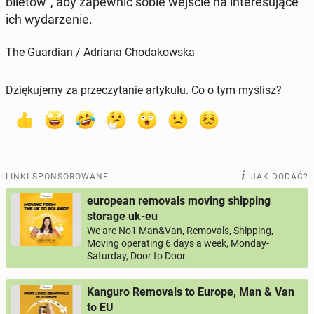
biletów", aby za­pew­nić sobie wejście na in­te­re­su­ją­ce
ich wy­da­rze­nie.
The Guardian / Adriana Chodakowska
Dziękujemy za przeczytanie artykułu. Co o tym myślisz?
LINKI SPONSOROWANE
JAK DODAĆ?
european removals moving shipping
storage uk-eu
We are No1 Man&Van, Removals, Shipping,
Moving operating 6 days a week, Monday-
Saturday, Door to Door.
Kanguro Removals to Europe, Man & Van
to EU