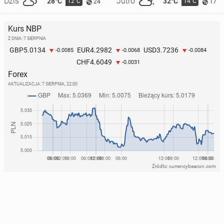
Dziś
Jutro
28°C
32°C
12°C
14°C
24
17
Kurs NBP
Z DNIA: 7 SIERPNIA
5.0134
4.2982
3.7236
GBP
EUR
USD
-0.0085
-0.0068
-0.0084
4.6049
CHF
-0.0031
Forex
AKTUALIZACJA:
7 SIERPNIA, 22:00
Źródło: currencybeacon.com