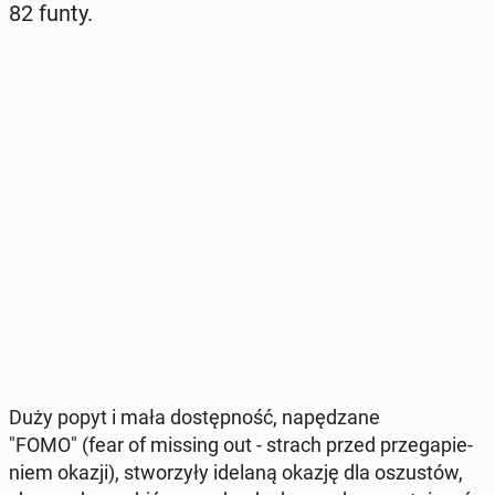
82 funty.
Duży popyt i mała do­stęp­ność, na­pę­dza­ne
"FOMO" (fear of missing out - strach przed prze­ga­pie­
niem okazji), stwo­rzy­ły idelaną okazję dla oszu­stów,