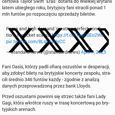
cer­to­wa Taylor Swift "Eras" dotarła do Wiel­kiej Bry­ta­nii
latem ubie­głe­go roku, bry­tyj­scy fani stra­ci­li ponad 1
mln funtów po roz­po­czę­ciu sprze­da­ży biletów.
Fomo and high demand ‘cre­ating perfect con­di­
tions for ticket scams’
https://t.co/TpgO0Eo2Wu
pic.twitter.com/8Lqy­Ta­HyCC
— Stan­dard News (@stan­dard­news)
April 7, 2025
Fani Oasis, którzy padli ofiarą oszu­stów w de­spe­ra­cji,
aby zdobyć bilety na bry­tyj­skie kon­cer­ty zespołu, stra­
ci­li średnio 346 funtów każdy - zgodnie z analizą
danych prze­pro­wa­dzo­ną przez bank Lloyds.
Przed oszu­sta­mi powinni się strzec także fani Lady
Gagi, która wkrótce ruszy w trasę kon­cer­to­wą po bry­
tyj­skich arenach.