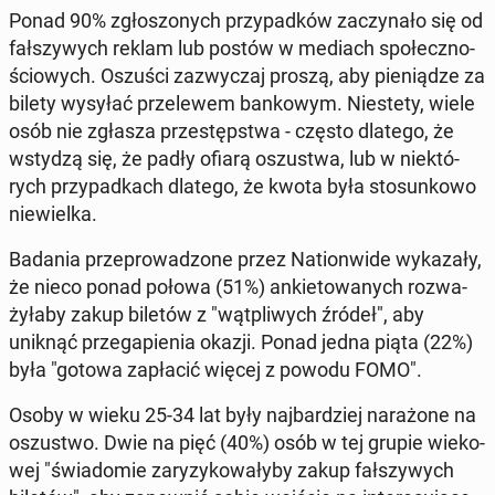
Ponad 90% zgło­szo­nych przy­pad­ków za­czy­na­ło się od
fał­szy­wych reklam lub postów w mediach spo­łecz­no­
ścio­wych. Oszuści za­zwy­czaj proszą, aby pie­nią­dze za
bilety wysyłać prze­le­wem ban­ko­wym. Nie­ste­ty, wiele
osób nie zgłasza prze­stęp­stwa - często dlatego, że
wstydzą się, że padły ofiarą oszu­stwa, lub w nie­któ­
rych przy­pad­kach dlatego, że kwota była sto­sun­ko­wo
nie­wiel­ka.
Badania prze­pro­wa­dzo­ne przez Na­tion­wi­de wy­ka­za­ły,
że nieco ponad połowa (51%) an­kie­to­wa­nych roz­wa­
ży­ła­by zakup biletów z "wąt­pli­wych źródeł", aby
uniknąć prze­ga­pie­nia okazji. Ponad jedna piąta (22%)
była "gotowa za­pła­cić więcej z powodu FOMO".
Osoby w wieku 25-34 lat były naj­bar­dziej na­ra­żo­ne na
oszu­stwo. Dwie na pięć (40%) osób w tej grupie wie­ko­
wej "świa­do­mie za­ry­zy­ko­wa­ły­by zakup fał­szy­wych