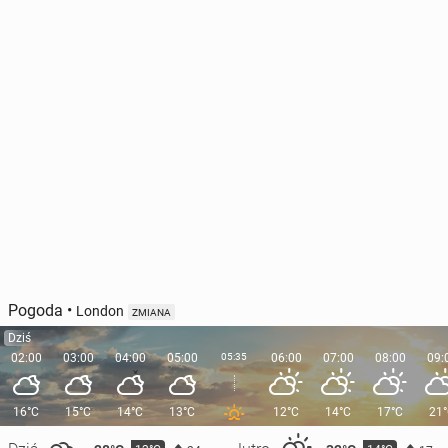
Pogoda
•
London
ZMIANA
Dziś
02:00
03:00
04:00
05:00
05:35
06:00
07:00
08:00
09:
16°C
15°C
14°C
13°C
12°C
14°C
17°C
21