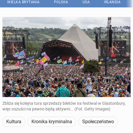
WIELKA BRYTANIA
POLSKA
USA
IRLANDIA
Zbliża się kolejna tura sprzedaży biletów na festiwal w Glastonbury,
więc oszuści na pewno będą aktywni... (Fot. Getty Images)
Kultura
Kronika kryminalna
Społeczeństwo