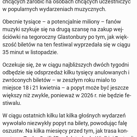
chcą­cych zarobić na osobach chcą­cych uczest­ni­czyć
w po­pu­lar­nych wy­da­rze­niach mu­zycz­nych.
Obecnie tysiące – a po­ten­cjal­nie miliony – fanów
muzyki szykuje się na drugą szansę na zakup wej­
ściów­ki na te­go­rocz­ny Gla­ston­bu­ry po tym, jak więk­
szość biletów na ten fe­sti­wal wy­prze­da­ła się w ciągu
35 minut w li­sto­pa­dzie.
Ocze­ku­je się, że w ciągu naj­bliż­szych dwóch tygodni
od­bę­dzie się od­sprze­daż kilku tysięcy anu­lo­wa­nych i
zwró­co­nych biletów – w zeszłym roku miało to
miejsce 18 i 21 kwiet­nia – a popyt może być jeszcze
większy niż zwykle, po­nie­waż w 2026 ​​r. nie będzie fe­
sti­wa­lu.
W ciągu ostat­nich kilku lat kilka gło­śnych wy­da­rzeń
wy­wo­ła­ło nie­zwy­kły popyt na bilety, po­wo­du­jąc falę
oszustw. Na kilka mie­się­cy przed tym, jak trasa kon­