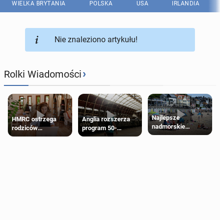
WIELKA BRYTANIA
POLSKA
USA
IRLANDIA
Nie znaleziono artykułu!
›
Rolki Wiadomości
Najlepsze
HMRC ostrzega
Anglia rozszerza
nadmorskie
rodziców
program 50-
miasteczko blisko
pobierających Child
procentowych
Londynu
Benefit. Mogą być
zniżek kolejowych
zobowiązani do
na 18-latków
zwrotu zasiłku