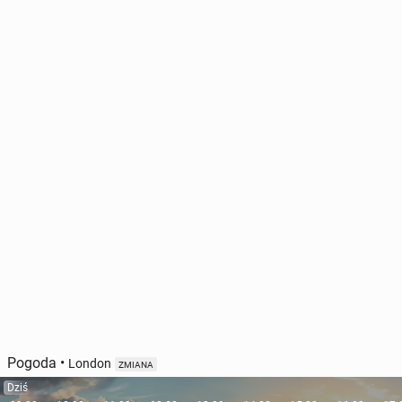
Pogoda
•
London
ZMIANA
Dziś