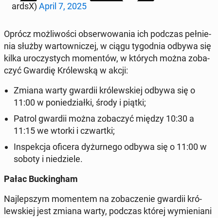
ardsX)
April 7, 2025
Oprócz moż­li­wo­ści ob­ser­wo­wa­nia ich podczas peł­nie­
nia służby war­tow­ni­czej, w ciągu ty­go­dnia odbywa się
kilka uro­czy­stych mo­men­tów, w których można zo­ba­
czyć Gwardię Kró­lew­ską w akcji:
Zmiana warty gwardii kró­lew­skiej odbywa się o
11:00 w po­nie­dział­ki, środy i piątki;
Patrol gwardii można zo­ba­czyć między 10:30 a
11:15 we wtorki i czwart­ki;
In­spek­cja oficera dy­żur­ne­go odbywa się o 11:00 w
soboty i nie­dzie­le.
Pałac Buc­kin­gham
Naj­lep­szym mo­men­tem na zo­ba­cze­nie gwardii kró­
lew­skiej jest zmiana warty, podczas której wy­mie­nia­ni