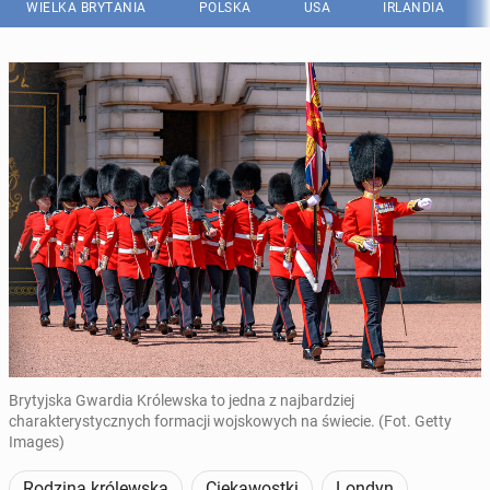
WIELKA BRYTANIA
POLSKA
USA
IRLANDIA
Brytyjska Gwardia Królewska to jedna z najbardziej
charakterystycznych formacji wojskowych na świecie. (Fot. Getty
Images)
Rodzina królewska
Ciekawostki
Londyn