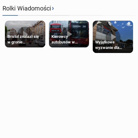
›
Rolki Wiadomości
Bristol znalazł się
Kierowcy
Wyjątkowe
w gronie
autobusów w
wyzwanie dla
najlepszych
Londynie
posiadaczy kart
kierunków podróży
zapowiadają strajki
Tesco Clubcard!
na świecie