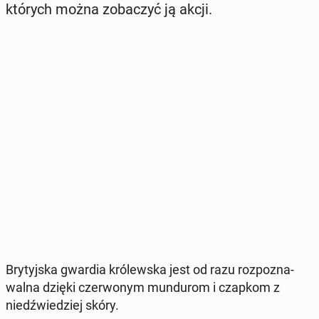
których można zo­ba­czyć ją akcji.
Bry­tyj­ska gwardia kró­lew­ska jest od razu roz­po­zna­
wal­na dzięki czer­wo­nym mun­du­rom i czapkom z
niedź­wie­dziej skóry.