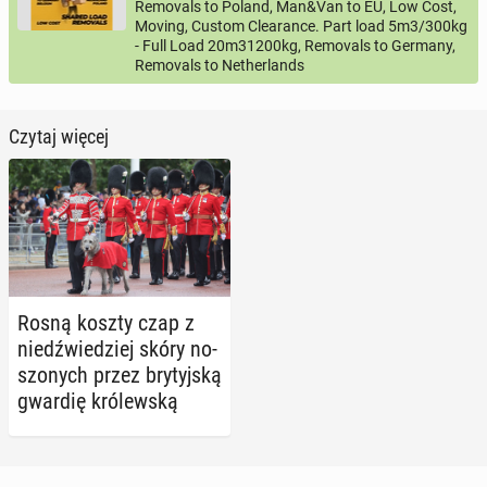
Removals to Poland, Man&Van to EU, Low Cost,
Moving, Custom Clearance. Part load 5m3/300kg
- Full Load 20m31200kg, Removals to Germany,
Removals to Netherlands
Czytaj więcej
Rosną koszty czap z
niedź­wie­dziej skóry no­
szo­nych przez bry­tyj­ską
gwardię kró­lew­ską