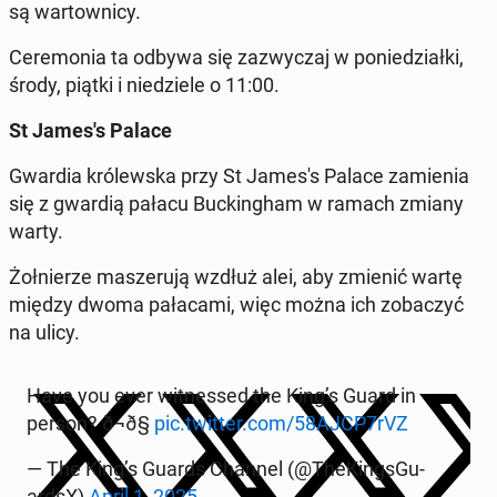
są war­tow­ni­cy.
Ce­re­mo­nia ta odbywa się za­zwy­czaj w po­nie­dział­ki,
środy, piątki i nie­dzie­le o 11:00.
St James's Palace
Gwardia kró­lew­ska przy St James's Palace za­mie­nia
się z gwardią pałacu Buc­kin­gham w ramach zmiany
warty.
Żoł­nie­rze ma­sze­ru­ją wzdłuż alei, aby zmienić wartę
między dwoma pa­ła­ca­mi, więc można ich zo­ba­czyć
na ulicy.
Have you ever wit­nes­sed the King’s Guard in
person? ð¬ð§
pic.twitter.com/58AJCP7rVZ
— The King’s Guards Channel (@The­Kings­Gu­
ardsX)
April 1, 2025