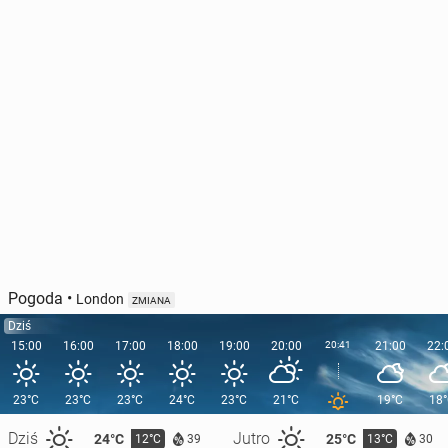
Pogoda
•
London
ZMIANA
Dziś
15:00
16:00
17:00
18:00
19:00
20:00
20:41
21:00
22:
23°C
23°C
23°C
24°C
23°C
21°C
19°C
18
Dziś
Jutro
24°C
25°C
12°C
13°C
39
30