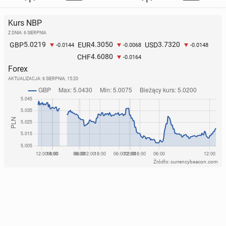
Kurs NBP
Z DNIA: 6 SIERPNIA
5.0219
4.3050
3.7320
GBP
EUR
USD
-0.0144
-0.0068
-0.0148
4.6080
CHF
-0.0164
Forex
AKTUALIZACJA:
6 SIERPNIA, 15:20
Źródło: currencybeacon.com