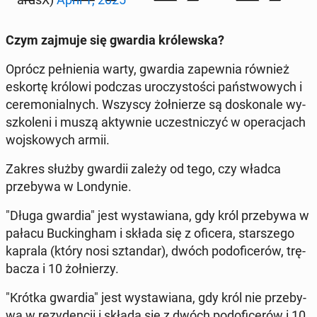
Czym zajmuje się gwardia kró­lew­ska?
Oprócz peł­nie­nia warty, gwardia za­pew­nia również
eskortę królowi podczas uro­czy­sto­ści pań­stwo­wych i
ce­re­mo­nial­nych. Wszyscy żoł­nie­rze są do­sko­na­le wy­
szko­le­ni i muszą ak­tyw­nie uczest­ni­czyć w ope­ra­cjach
woj­sko­wych armii.
Zakres służby gwardii zależy od tego, czy władca
prze­by­wa w Lon­dy­nie.
"Długa gwardia" jest wy­sta­wia­na, gdy król prze­by­wa w
pałacu Buc­kin­gham i składa się z oficera, star­sze­go
kaprala (który nosi sztan­dar), dwóch pod­ofi­ce­rów, trę­
ba­cza i 10 żoł­nie­rzy.
"Krótka gwardia" jest wy­sta­wia­na, gdy król nie prze­by­
wa w re­zy­den­cji i składa się z dwóch pod­ofi­ce­rów i 10