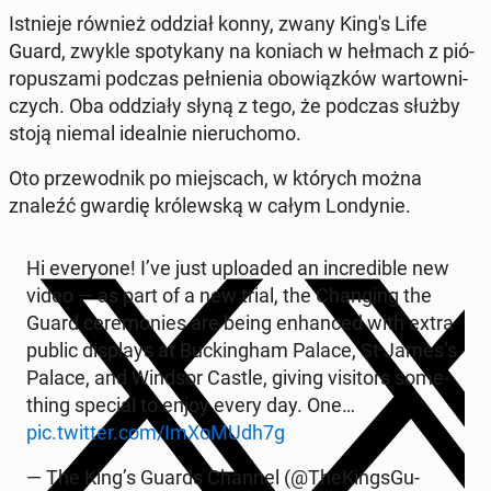
Ist­nie­je również oddział konny, zwany King's Life
Guard, zwykle spo­ty­ka­ny na koniach w hełmach z pió­
ro­pu­sza­mi podczas peł­nie­nia obo­wiąz­ków war­tow­ni­
czych. Oba od­dzia­ły słyną z tego, że podczas służby
stoją niemal ide­al­nie nie­ru­cho­mo.
Oto prze­wod­nik po miej­scach, w których można
znaleźć gwardię kró­lew­ską w całym Lon­dy­nie.
Hi eve­ry­one! I’ve just uplo­aded an in­cre­di­ble new
video — as part of a new trial, the Chan­ging the
Guard ce­re­mo­nies are being en­han­ced with extra
public di­splays at Buc­kin­gham Palace, St James’s
Palace, and Windsor Castle, giving vi­si­tors so­me­
thing special to enjoy every day. One…
pic.twitter.com/ImXo­MUdh7g
— The King’s Guards Channel (@The­Kings­Gu­