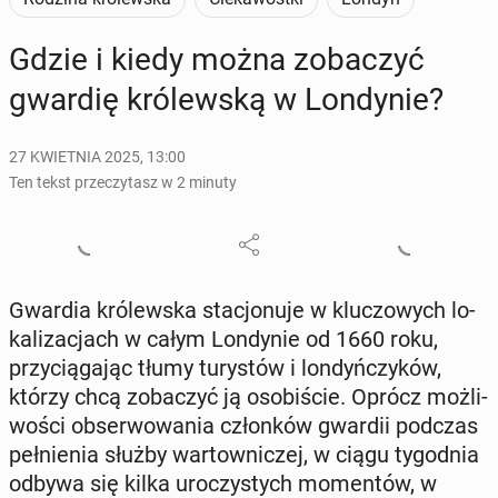
Gdzie i kiedy można zo­ba­czyć
gwardię kró­lew­ską w Lon­dy­nie?
27 KWIETNIA 2025, 13:00
Ten tekst przeczytasz w 2 minuty
Gwardia kró­lew­ska sta­cjo­nu­je w klu­czo­wych lo­
ka­li­za­cjach w całym Lon­dy­nie od 1660 roku,
przy­cią­ga­jąc tłumy tu­ry­stów i lon­dyń­czy­ków,
którzy chcą zo­ba­czyć ją oso­bi­ście. Oprócz moż­li­
wo­ści ob­ser­wo­wa­nia człon­ków gwardii podczas
peł­nie­nia służby war­tow­ni­czej, w ciągu ty­go­dnia
odbywa się kilka uro­czy­stych mo­men­tów, w