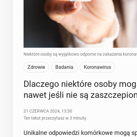
Niektóre osoby są wyjątkowo odporne na zakażenia koronaw
Zdrowie
Badania
Koronawirus
Dla­cze­go nie­któ­re osoby mogą
nawet jeśli nie są za­szcze­pio­
21 CZERWCA 2024, 13:30
Ten tekst przeczytasz w 3 minuty
Uni­kal­ne od­po­wie­dzi ko­mór­ko­we mogą s