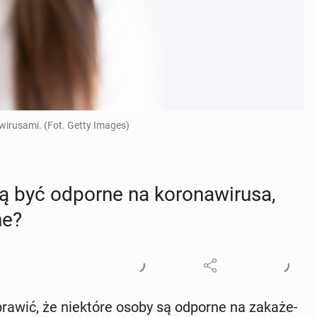
irusami. (Fot. Getty Images)
 być odporne na ko­ro­na­wi­ru­sa,
ne?
prawić, że nie­któ­re osoby są odporne na za­ka­że­