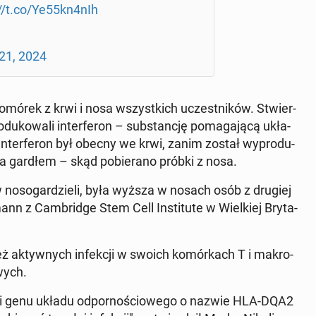
//t.co/Ye55kn4nIh
21, 2024
omórek z krwi i nosa wszyst­kich uczest­ni­ków. Stwier­
o­du­ko­wa­li in­ter­fe­ron – sub­stan­cję po­ma­ga­ją­cą ukła­
 In­ter­fe­ron był obecny we krwi, zanim został wy­pro­du­
 za gardłem – skąd po­bie­ra­no próbki z nosa.
a w no­so­gar­dzie­li, była wyższa w nosach osób z drugiej
ann z Cam­brid­ge Stem Cell In­sti­tu­te w Wiel­kiej Bry­ta­
ż ak­tyw­nych in­fek­cji w swoich ko­mór­kach T i ma­kro­
wych.
ści genu układu od­por­no­ścio­we­go o nazwie HLA-DQA2