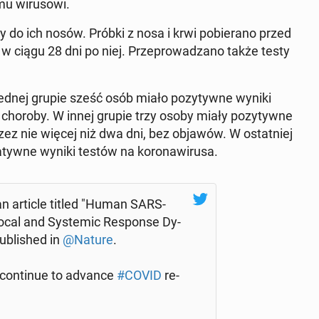
u wi­ru­so­wi.
y do ich nosów. Próbki z nosa i krwi po­bie­ra­no przed
 w ciągu 28 dni po niej. Prze­pro­wa­dza­no także testy
W jednej grupie sześć osób miało po­zy­tyw­ne wyniki
choroby. W innej grupie trzy osoby miały po­zy­tyw­ne
ez nie więcej niż dwa dni, bez objawów. W ostat­niej
yw­ne wyniki testów na ko­ro­na­wi­ru­sa.
d an article titled "Human SARS-
ocal and Sys­te­mic Re­spon­se Dy­
u­bli­shed in
@Nature
.
on­ti­nue to advance
#COVID
re­