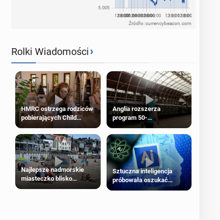
Źródło: currencybeacon.com
›
Rolki Wiadomości
HMRC ostrzega rodziców
Anglia rozszerza
pobierających Child
program 50-
Benefit. Mogą być
procentowych zniżek
zobowiązani do zwrotu
kolejowych na 18-latków
zasiłku
Najlepsze nadmorskie
Sztuczna inteligencja
miasteczko blisko
próbowała oszukać
Londynu
człowieka