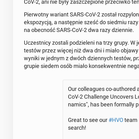
CoV-2, ani nie były za­szcze­pio­ne prze­ciw­ko tem
Pier­wot­ny wariant SARS-CoV-2 został roz­py­lo­n
eks­po­zy­cją, a na­stęp­nie sześć do siedmiu razy
na obec­ność SARS-CoV-2 dwa razy dzien­nie.
Uczest­ni­cy zostali po­dzie­le­ni na trzy grupy. 
testów przez więcej niż dwa dni i miało objawy 
wyniki w jednym z dwóch dzien­nych testów, prz
grupie siedem osób miało kon­se­kwent­nie ne­ga­t
Our col­le­agu­es co-au­tho­re
CoV-2 Chal­len­ge Un­co­vers L
na­mics", has been for­mal­ly p
Great to see our
#HVO
team c
se­arch!