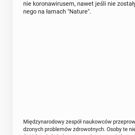
nie ko­ro­na­wi­ru­sem, nawet jeśli nie zosta
ne­go na łamach "Nature".
Mię­dzy­na­ro­do­wy zespół na­ukow­ców prze­pro­
dzo­nych pro­ble­mów zdro­wot­nych. Osoby te ni