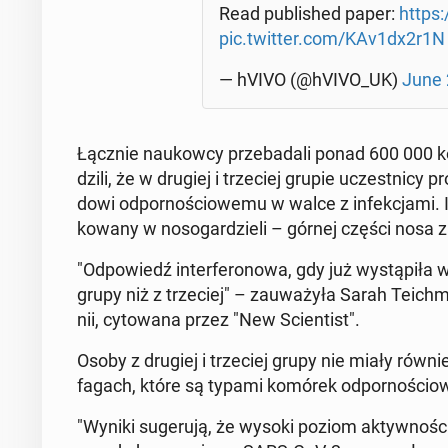
Read pu­bli­shed paper:
https:
pic.twitter.com/KAv1dx2r1N
— hVIVO (@hVIVO_UK)
June 
Łącznie na­ukow­cy prze­ba­da­li ponad 600 000 k
dzi­li, że w drugiej i trze­ciej grupie uczest­ni­cy pr
do­wi od­por­no­ścio­we­mu w walce z in­fek­cja­mi.
ko­wa­ny w no­so­gar­dzie­li – górnej części nosa
"Od­po­wiedź in­ter­fe­ro­no­wa, gdy już wy­stą­pi­ł
grupy niż z trze­ciej" – za­uwa­ży­ła Sarah Te­ich­m
nii, cy­to­wa­na przez "New Scien­tist".
Osoby z drugiej i trze­ciej grupy nie miały równie
fa­gach, które są typami komórek od­por­no­ścio­
"Wyniki su­ge­ru­ją, że wysoki poziom ak­tyw­no­