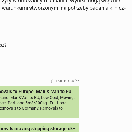
t użyty w omó­wio­nym badaniu. Wyniki mogą więc nie
 wa­run­ka­mi stwo­rzo­ny­mi na po­trze­by badania kli­nicz­
isz?
JAK DODAĆ?
vals to Europe, Man & Van to EU
land, Man&Van to EU, Low Cost, Moving,
ce. Part load 5m3/300kg - Full Load
emovals to Germany, Removals to
ovals moving shipping storage uk-