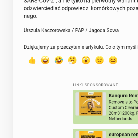
SARS-CoV-2", a nie tylko na pier­wot­ny warian
od­zwier­cie­dlać od­po­wie­dzi ko­mór­ko­wych poza
ne­go.
Urszula Kaczorowska / PAP / Jagoda Sowa
Dziękujemy za przeczytanie artykułu. Co o tym myśl
LINKI SPONSOROWANE
Kanguro Remo
Removals to Po
Custom Clearan
20m31200kg, R
Netherlands
european rem