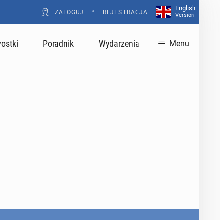
English
•
ZALOGUJ
REJESTRACJA
Version
ostki
Poradnik
Wydarzenia
Menu