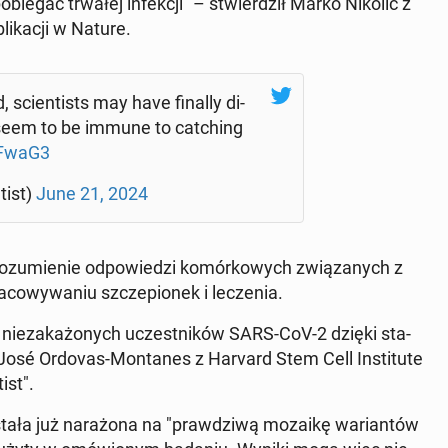
ie­gać trwałej in­fek­cji" – stwier­dził Marko Nikolic z
i­ka­cji w Nature.
scien­ti­sts may have finally di­
seem to be immune to cat­ching
­FwaG3
tist)
June 21, 2024
ro­zu­mie­nie od­po­wie­dzi ko­mór­ko­wych zwią­za­nych z
wy­wa­niu szcze­pio­nek i le­cze­nia.
 nie­za­ka­żo­nych uczest­ni­ków SARS-CoV-2 dzięki sta­
mił José Ordovas-Mon­ta­nes z Harvard Stem Cell In­sti­tu­te
ist".
stała już na­ra­żo­na na "praw­dzi­wą mozaikę wa­rian­tów