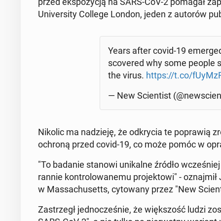
przed eks­po­zy­cją na SARS-CoV-2 pomagał za­po­b
Uni­ver­si­ty College London, jeden z autorów pu­bl
Years after covid-19 emerged, 
sco­ve­red why some people 
the virus.
https://t.co/fUyMz
— New Scien­tist (@new­scien­
Nikolic ma na­dzie­ję, że od­kry­cia te po­pra­wią z
ochroną przed covid-19, co może pomóc w opra­co­
"To badanie stanowi uni­kal­ne źródło wcze­śniej
ran­nie kon­tro­lo­wa­ne­mu pro­jek­to­wi" - oznaj­
w Mas­sa­chu­setts, cy­to­wa­ny przez "New Scien­t
Za­strzegł jed­no­cze­śnie, że więk­szość ludzi zo