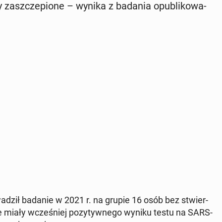
ły za­szcze­pio­ne – wynika z badania opu­bli­ko­wa­
wa­dził badanie w 2021 r. na grupie 16 osób bez stwier­
e miały wcze­śniej po­zy­tyw­ne­go wyniku testu na SARS-