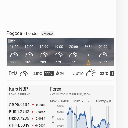
Pogoda
•
London
ZMIANA
Dziś
16:00
17:00
18:00
19:00
20:00
20:38
21:00
22:00
28°C
28°C
28°C
27°C
25°C
23°C
21°C
Dziś
Jutro
28°C
32°C
11°C
15°C
34
Kurs NBP
Forex
Z DNIA: 7 SIERPNIA
AKTUALIZACJA:
7 SIERPNIA, 22:00
5.0134
GBP
-0.0085
4.2982
EUR
-0.0068
3.7236
USD
-0.0084
4.6049
CHF
-0.0031