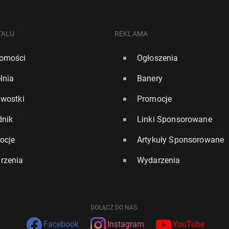
TALU
REKLAMA
omości
Ogłoszenia
lnia
Banery
awostki
Promocje
dnik
Linki Sponsorowane
ocje
Artykuły Sponsorowane
rzenia
Wydarzenia
DOŁĄCZ DO NAS:
Facebook
Instagram
YouTube