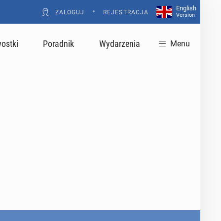
English
•
ZALOGUJ
REJESTRACJA
Version
ostki
Poradnik
Wydarzenia
Menu