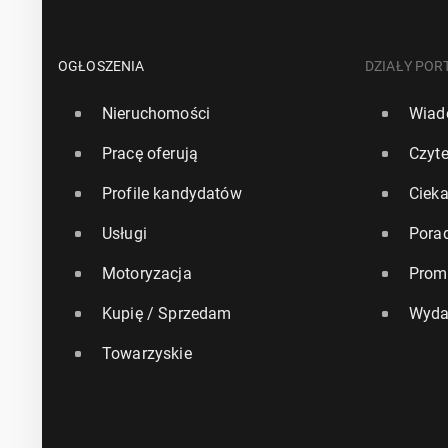
OGŁOSZENIA
DZIAŁY POR
Nieruchomości
Wiad
Pracę oferują
Czyte
Profile kandydatów
Ciek
Usługi
Pora
Motoryzacja
Prom
Kupię / Sprzedam
Wyda
Towarzyskie