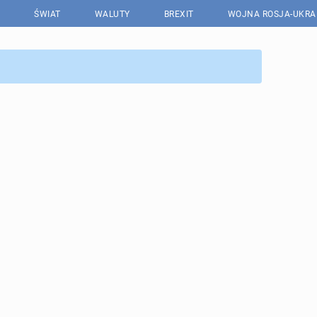
ŚWIAT
WALUTY
BREXIT
WOJNA ROSJA-UKRA