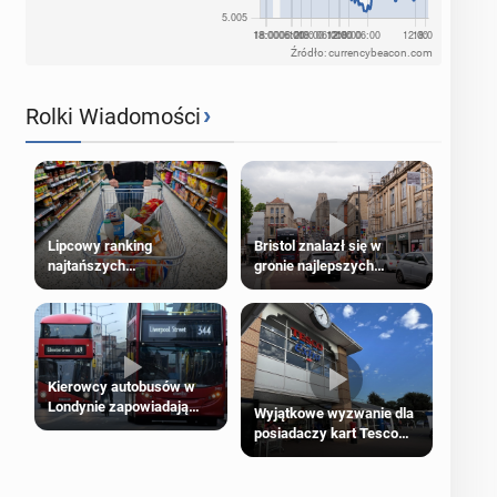
Źródło: currencybeacon.com
›
Rolki Wiadomości
Lipcowy ranking
Bristol znalazł się w
najtańszych
gronie najlepszych
supermarketów
kierunków podróży na
świecie
Kierowcy autobusów w
Londynie zapowiadają
Wyjątkowe wyzwanie dla
strajki
posiadaczy kart Tesco
Clubcard!