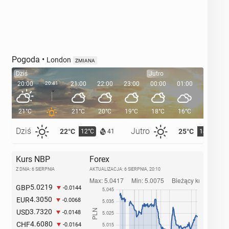
Pogoda
•
London
ZMIANA
Dziś
Jutro
20:00
20:41
21:00
22:00
23:00
00:00
01:00
02:00
21°C
21°C
20°C
19°C
18°C
16°C
16°C
Dziś
Jutro
22°C
25°C
12°C
14°C
41
Kurs NBP
Forex
Z DNIA: 6 SIERPNIA
AKTUALIZACJA:
6 SIERPNIA, 20:10
5.0219
GBP
-0.0144
4.3050
EUR
-0.0068
3.7320
USD
-0.0148
4.6080
CHF
-0.0164