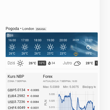
Pogoda
•
London
ZMIANA
Dziś
16:00
17:00
18:00
19:00
20:00
20:39
21:00
22:00
26°C
26°C
26°C
25°C
23°C
19°C
17°C
Dziś
Jutro
26°C
28°C
10°C
11°C
34
Kurs NBP
Forex
Z DNIA: 7 SIERPNIA
AKTUALIZACJA:
7 SIERPNIA, 16:00
5.0134
GBP
-0.0085
4.2982
EUR
-0.0068
3.7236
USD
-0.0084
4.6049
CHF
-0.0031