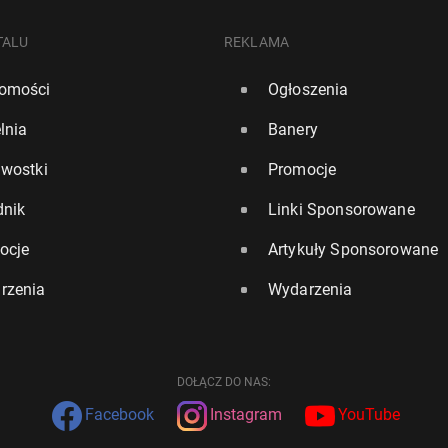
TALU
REKLAMA
omości
Ogłoszenia
lnia
Banery
awostki
Promocje
dnik
Linki Sponsorowane
ocje
Artykuły Sponsorowane
rzenia
Wydarzenia
DOŁĄCZ DO NAS:
Facebook
Instagram
YouTube