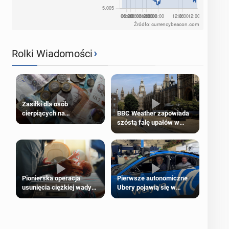
Źródło: currencybeacon.com
›
Rolki Wiadomości
Zasiłki dla osób
cierpiących na
BBC Weather zapowiada
schorzenia psychiczne
szóstą falę upałów w
Londynie
Pierwsze autonomiczne
Pionierska operacja
Ubery pojawią się w
usunięcia ciężkiej wady
Londynie jeszcze tego
wrodzonej płodu w łonie
lata
matki