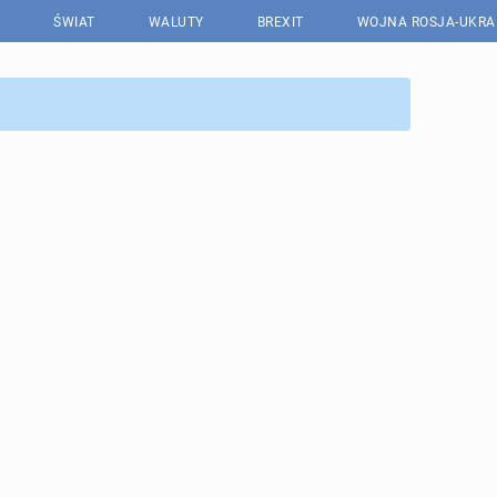
ŚWIAT
WALUTY
BREXIT
WOJNA ROSJA-UKRA