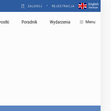
English
•
ZALOGUJ
REJESTRACJA
Version
ostki
Poradnik
Wydarzenia
Menu