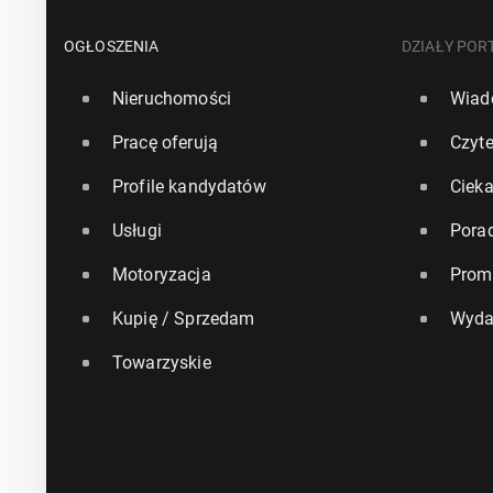
OGŁOSZENIA
DZIAŁY POR
Nieruchomości
Wiad
Pracę oferują
Czyte
Profile kandydatów
Ciek
Usługi
Pora
Motoryzacja
Prom
Kupię / Sprzedam
Wyda
Towarzyskie