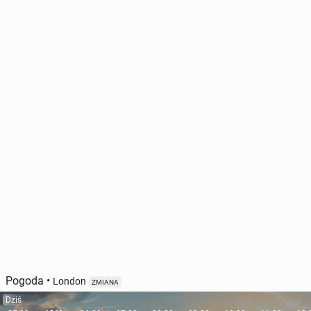
Pogoda
•
London
ZMIANA
Dziś