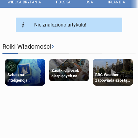
WIELKA BRYTANIA
POLSKA
USA
IRLANDIA
Nie znaleziono artykułu!
›
Rolki Wiadomości
Zasiłki dla osób
Sztuczna
BBC Weather
cierpiących na
inteligencja
zapowiada szóstą
schorzenia
próbowała oszukać
falę upałów w
psychiczne
człowieka
Londynie