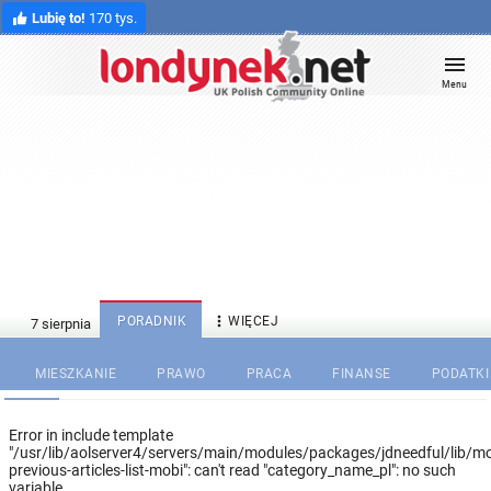
Lubię to!
170 tys.
Menu

PORADNIK
WIĘCEJ
MIESZKANIE
PRAWO
PRACA
FINANSE
PODATKI
Error in include template
"/usr/lib/aolserver4/servers/main/modules/packages/jdneedful/lib/mo
previous-articles-list-mobi": can't read "category_name_pl": no such
variable