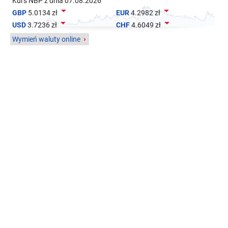
Kurs NBP z dnia 07.08.2026


GBP
5.0134 zł
EUR
4.2982 zł


USD
3.7236 zł
CHF
4.6049 zł
Wymień waluty online
›