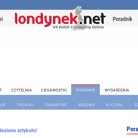
ki
Poradnik
T
CZYTELNIA
CIEKAWOSTKI
PORADNIK
WYDARZENIA
NSE
PODATKI
TRANSPORT
RODZINA
KULTURA
Z
Por
leziono artykułu!