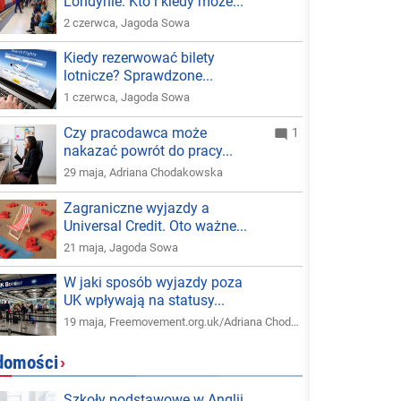
Londynie. Kto i kiedy może...
2 czerwca
,
Jagoda Sowa
Kiedy rezerwować bilety
lotnicze? Sprawdzone...
1 czerwca
,
Jagoda Sowa
Czy pracodawca może
1
nakazać powrót do pracy...
29 maja
,
Adriana Chodakowska
Zagraniczne wyjazdy a
Universal Credit. Oto ważne...
21 maja
,
Jagoda Sowa
W jaki sposób wyjazdy poza
UK wpływają na statusy...
19 maja
,
Freemovement.org.uk/Adriana Chodakowska
domości
›
Szkoły podstawowe w Anglii