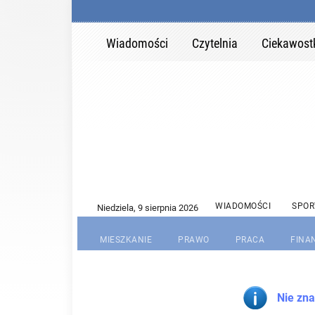
Wiadomości
Czytelnia
Ciekawost
WIADOMOŚCI
SPOR
MIESZKANIE
PRAWO
PRACA
FINA
Nie zna