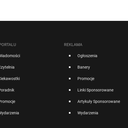
 PORTALU
REKLAMA
Wiadomości
Ogłoszenia
Czytelnia
Banery
Ciekawostki
Promocje
Poradnik
Linki Sponsorowane
Promocje
Artykuły Sponsorowane
Wydarzenia
Wydarzenia