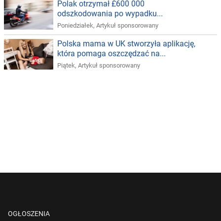
Polak otrzymał £600 000
odszkodowania po wypadku...
Poniedziałek
,
Artykuł sponsorowany
Polska mama w UK stworzyła aplikację,
która pomaga oszczędzać na...
Piątek
,
Artykuł sponsorowany
OGŁOSZENIA