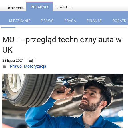

PORADNIK
WIĘCEJ
MIESZKANIE
PRAWO
PRACA
FINANSE
PODATKI
MOT - przegląd techniczny auta w
UK
1

28 lipca 2021
Prawo
Motoryzacja
