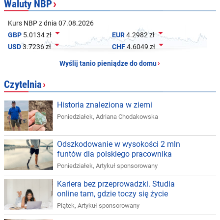
Waluty NBP
›
Kurs NBP z dnia 07.08.2026


GBP
5.0134 zł
EUR
4.2982 zł


USD
3.7236 zł
CHF
4.6049 zł
Wyślij tanio pieniądze do domu
›
Czytelnia
›
Historia znaleziona w ziemi
Poniedziałek
,
Adriana Chodakowska
Odszkodowanie w wysokości 2 mln
funtów dla polskiego pracownika
Poniedziałek
,
Artykuł sponsorowany
Kariera bez przeprowadzki. Studia
online tam, gdzie toczy się życie
Piątek
,
Artykuł sponsorowany