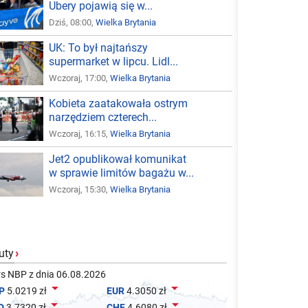
Ubery pojawią się w...
Dziś, 08:00,
Wielka Brytania
UK: To był najtańszy
supermarket w lipcu. Lidl...
Wczoraj, 17:00,
Wielka Brytania
Kobieta zaatakowała ostrym
narzędziem czterech...
Wczoraj, 16:15,
Wielka Brytania
Jet2 opublikował komunikat
w sprawie limitów bagażu w...
Wczoraj, 15:30,
Wielka Brytania
uty
›
s NBP z dnia 06.08.2026


P
5.0219 zł
EUR
4.3050 zł


D
3.7320 zł
CHF
4.6080 zł