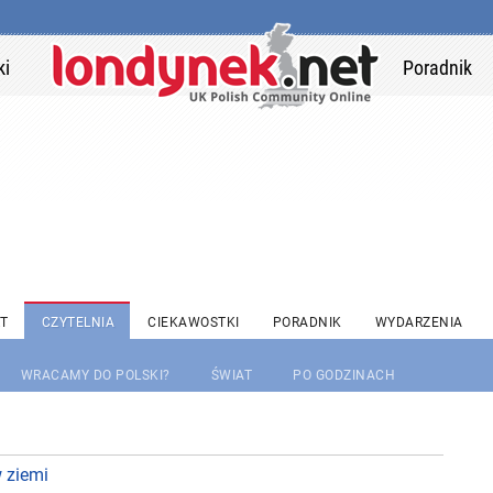
ki
Poradnik
T
CZYTELNIA
CIEKAWOSTKI
PORADNIK
WYDARZENIA
WRACAMY DO POLSKI?
ŚWIAT
PO GODZINACH
w ziemi