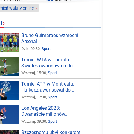
ień waluty online
›
t
›
Bruno Guimaraes wzmocni
Arsenal
Dziś, 09:30,
Sport
Turniej WTA w Toronto:
Świątek awansowała do...
Wczoraj, 15:30,
Sport
Turniej ATP w Montrealu:
Hurkacz awansował do...
Wczoraj, 12:30,
Sport
Los Angeles 2028:
Dwanaście milionów...
Wczoraj, 09:30,
Sport
Szczęsnemu ubył konkurent.