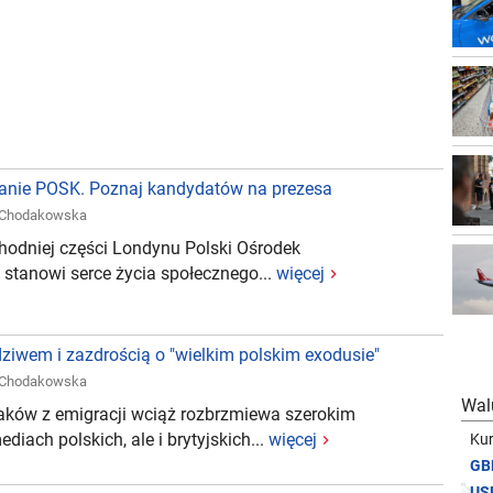
branie POSK. Poznaj kandydatów na prezesa
 Chodakowska
hodniej części Londynu Polski Ośrodek
 stanowi serce życia społecznego...
więcej
dziwem i zazdrością o "wielkim polskim exodusie"
 Chodakowska
Wal
ków z emigracji wciąż rozbrzmiewa szerokim
diach polskich, ale i brytyjskich...
więcej
Kur
GB
US