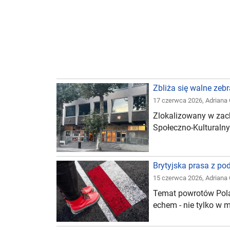
Zbliża się walne ze
17 czerwca 2026
,
Adriana
Zlokalizowany w zac
Społeczno-Kulturalny
Brytyjska prasa z po
15 czerwca 2026
,
Adriana
Temat powrotów Pola
echem - nie tylko w me