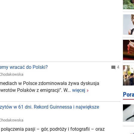
cemy wracać do Polski?
4
 Chodakowska
 mediach w Polsce zdominowała żywa dyskusja
owrotów Polaków z emigracji". W...
więcej
Por
zytów w 61 dni. Rekord Guinnessa i największe
 Chodakowska
ołączenia pasji – gór, podróży i fotografii – oraz