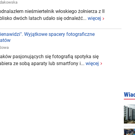
odakowska
dnalazłem nieśmiertelnik włoskiego żołnierza z II
blisko dwóch latach udało się odnaleźć...
więcej
nienawidzi". Wyjątkowe spacery fotograficzne
natów
 Sowa
aków pasjonujących się fotografią spotyka się
biera ze sobą aparaty lub smartfony i...
więcej
Wia