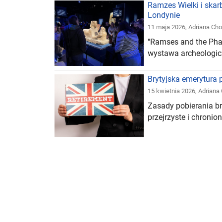
Ramzes Wielki i ska
Londynie
11 maja 2026
,
Adriana Ch
"Ramses and the Pha
wystawa archeologicz
Brytyjska emerytura p
15 kwietnia 2026
,
Adriana
Zasady pobierania br
przejrzyste i chron