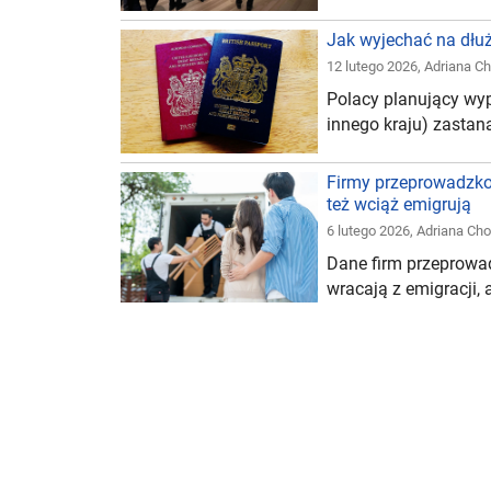
Jak wyjechać na dłuże
12 lutego 2026
,
Adriana C
Polacy planujący wyp
innego kraju) zastanaw
Firmy przeprowadzkow
też wciąż emigrują
6 lutego 2026
,
Adriana Ch
Dane firm przeprowa
wracają z emigracji, a