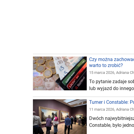
Czy można zachować b
warto to zrobić?
15 marca 2026
,
Adriana 
To pytanie zadaje so
lub wyjazd do innego
Turner i Constable: P
11 marca 2026
,
Adriana 
Dwóch najwybitniejsz
Constable, było jedn