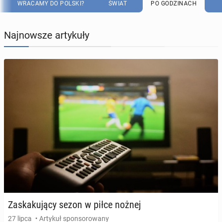
WRACAMY DO POLSKI?
ŚWIAT
PO GODZINACH
Najnowsze artykuły
Za­ska­ku­ją­cy sezon w piłce nożnej
27 lipca
• Artykuł sponsorowany