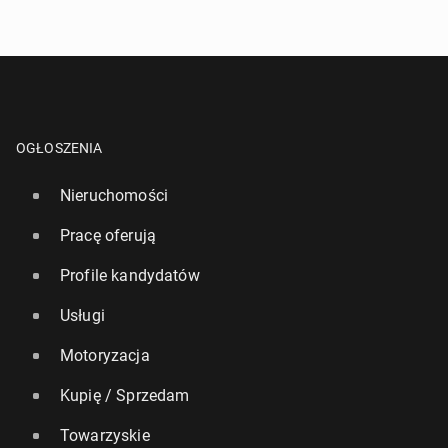
10 lipca
• Artykuł sponsorowany
OGŁOSZENIA
Nieruchomości
Pracę oferują
Profile kandydatów
Usługi
How Poles and Britons Spend on Fun
Motoryzacja
8 lipca
• Artykuł sponsorowany
Kupię / Sprzedam
Towarzyskie