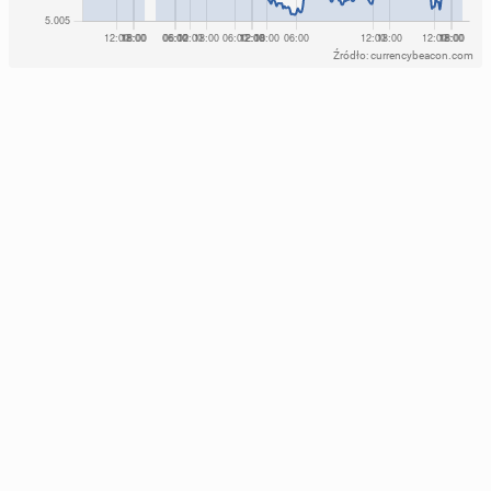
Źródło: currencybeacon.com
How Polish Ho­use­holds Find Af­for­da­ble Fun in
Britain