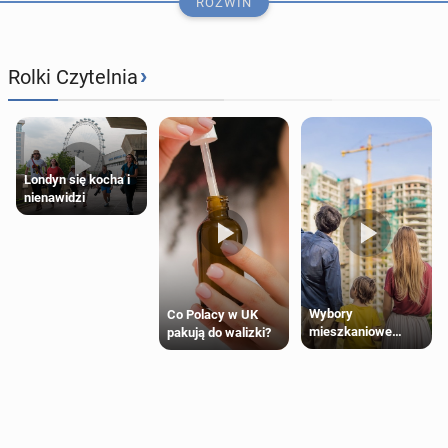
ROZWIŃ
›
Rolki Czytelnia
Londyn się kocha i
nienawidzi
How the Polish Com­mu­ni­ty Spends Its Leisure
Hours
Wybory
Co Polacy w UK
mieszkaniowe
pakują do walizki?
17 lipca
• Artykuł sponsorowany
Polaków 2025