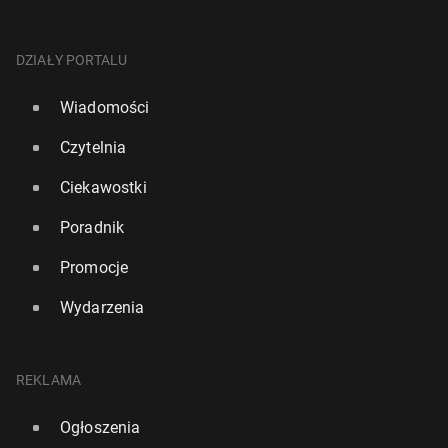
DZIAŁY PORTALU
Wiadomości
Czytelnia
Ciekawostki
Poradnik
GamStop Expla­ined: A Guide for Polish Re­si­dents
Promocje
6 lipca
• Artykuł sponsorowany
Wydarzenia
REKLAMA
Ogłoszenia