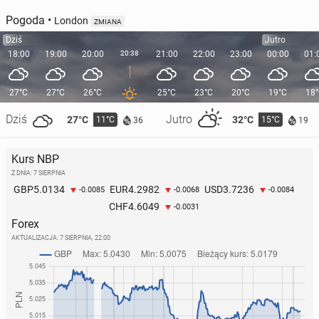
Pogoda
•
London
ZMIANA
Dziś
Jutro
18:00
19:00
20:00
20:38
21:00
22:00
23:00
00:00
01:
27°C
27°C
26°C
25°C
23°C
20°C
19°C
18
How Polish Lon­do­ners Spend Quiet We­ek­ni­ghts
Dziś
Jutro
27°C
32°C
11°C
15°C
36
19
13 lipca
• Artykuł sponsorowany
Kurs NBP
Z DNIA: 7 SIERPNIA
5.0134
4.2982
3.7236
GBP
EUR
USD
-0.0085
-0.0068
-0.0084
4.6049
CHF
-0.0031
Forex
AKTUALIZACJA:
7 SIERPNIA, 22:00