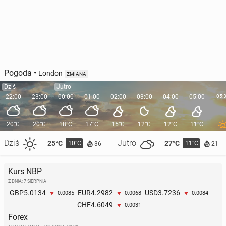
Pogoda
•
London
ZMIANA
Dziś
Jutro
22:00
23:00
00:00
01:00
02:00
03:00
04:00
05:00
05:
20°C
20°C
18°C
17°C
15°C
12°C
12°C
11°C
Dziś
Jutro
25°C
27°C
10°C
11°C
36
21
Kurs NBP
Z DNIA: 7 SIERPNIA
5.0134
4.2982
3.7236
GBP
EUR
USD
-0.0085
-0.0068
-0.0084
4.6049
CHF
-0.0031
Forex