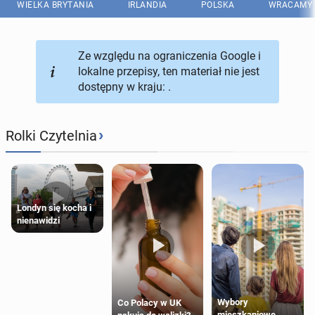
WIELKA BRYTANIA
IRLANDIA
POLSKA
WRACAMY 
Ze względu na ograniczenia Google i
lokalne przepisy, ten materiał nie jest
dostępny w kraju: .
›
Rolki Czytelnia
Londyn się kocha i
nienawidzi
Wybory
Co Polacy w UK
mieszkaniowe