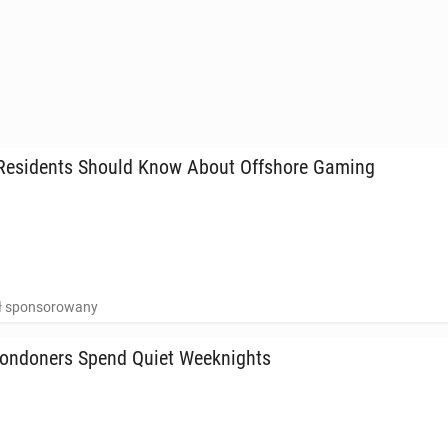
e­si­dents Should Know About Of­fsho­re Gaming
uł sponsorowany
n­do­ners Spend Quiet We­ek­ni­ghts