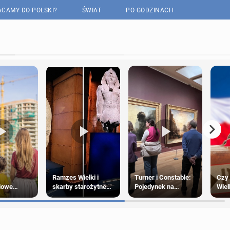
CAMY DO POLSKI?
ŚWIAT
PO GODZINACH
Ramzes Wielki i
Turner i Constable:
Czy 
iowe
skarby starożytnego
Pojedynek na
Wiel
2025
Egiptu: Wyjątkowa
światło i pejzaże
rzec
wystawa w Londynie
plan
Pols