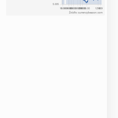
Źródło: currencybeacon.com