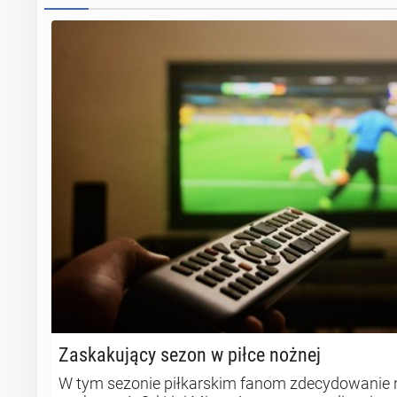
Za­ska­ku­ją­cy sezon w piłce nożnej
W tym sezonie piłkarskim fanom zdecydowanie ni