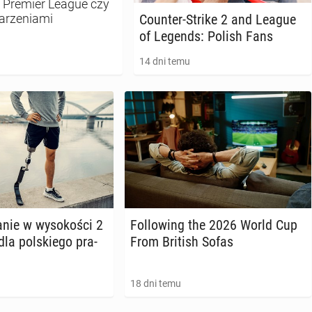
w Premier League czy
Counter-Strike 2 and League
darzeniami
of Legends: Polish Fans
14 dni temu
­nie w wy­so­ko­ści 2
Fol­lo­wing the 2026 World Cup
la pol­skie­go pra­
From British Sofas
18 dni temu