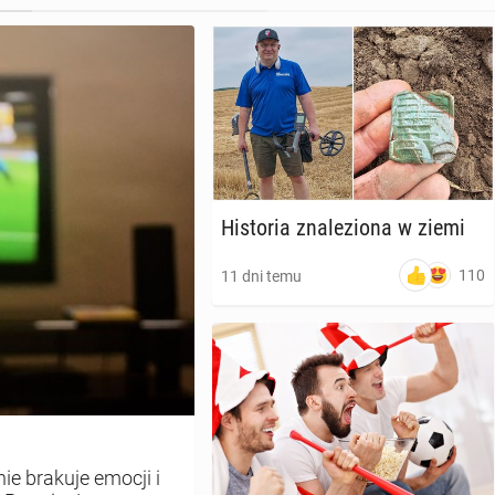
Hi­sto­ria zna­le­zio­na w ziemi
110
11 dni temu
e brakuje emocji i