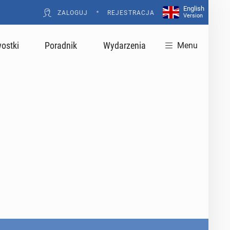
English
•
ZALOGUJ
REJESTRACJA
Version
ostki
Poradnik
Wydarzenia
Menu