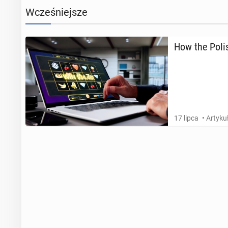
Wcześniejsze
How the Polis
17 lipca
• Artyk