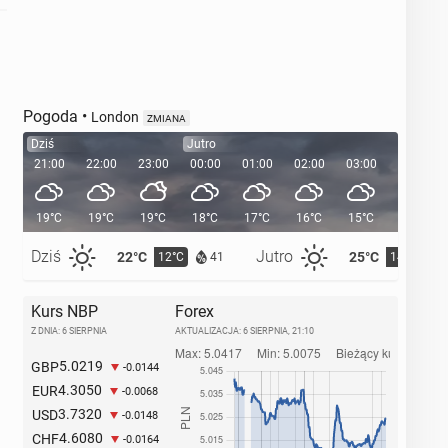
Pogoda
•
London
ZMIANA
Dziś
Jutro
21:00
22:00
23:00
00:00
01:00
02:00
03:00
04:00
19°C
19°C
19°C
18°C
17°C
16°C
15°C
14°C
Dziś
Jutro
22°C
25°C
12°C
14°C
41
Kurs NBP
Forex
Z DNIA: 6 SIERPNIA
AKTUALIZACJA:
6 SIERPNIA, 21:10
5.0219
GBP
-0.0144
4.3050
EUR
-0.0068
3.7320
USD
-0.0148
4.6080
CHF
-0.0164