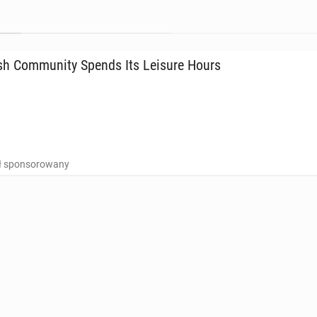
h Com­mu­ni­ty Spends Its Leisure Hours
uł sponsorowany