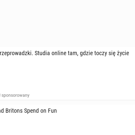
rze­pro­wadz­ki. Studia online tam, gdzie toczy się życie
uł sponsorowany
d Britons Spend on Fun