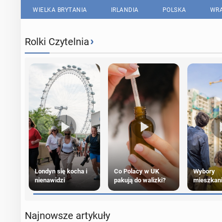
WIELKA BRYTANIA
IRLANDIA
POLSKA
WRA
›
Rolki Czytelnia
Londyn się kocha i
Co Polacy w UK
Wybory
nienawidzi
pakują do walizki?
mieszkan
Polaków 
Najnowsze artykuły