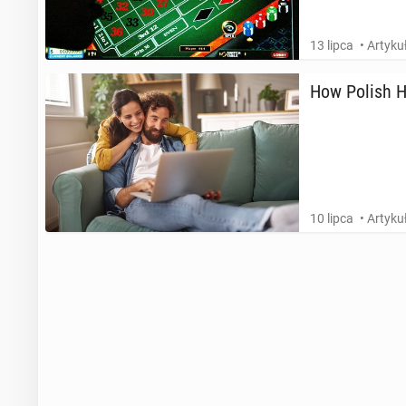
13 lipca
• Artyk
How Polish Ho­
10 lipca
• Artyk