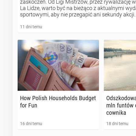
zaskoczeń. Od Ligi Mistrzów, przez rywalizację 
La Lidze, warto być na bieżąco z aktualnymi wy
sportowymi, aby nie przegapić ani sekundy akcji.
11 dni temu
How Polish Ho­use­holds Budget
Od­szko­do­wa
for Fun
mln funtów d
cow­ni­ka
16 dni temu
18 dni temu