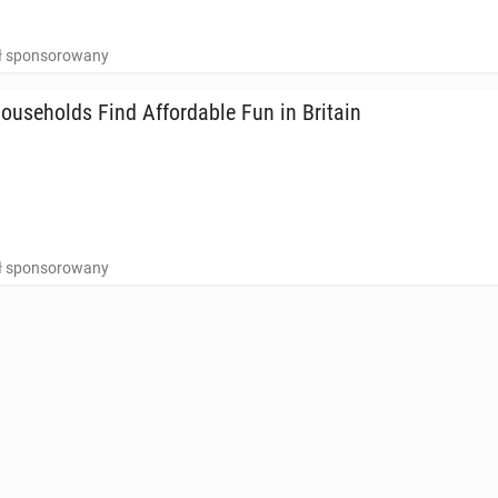
uł sponsorowany
use­holds Find Af­for­da­ble Fun in Britain
uł sponsorowany