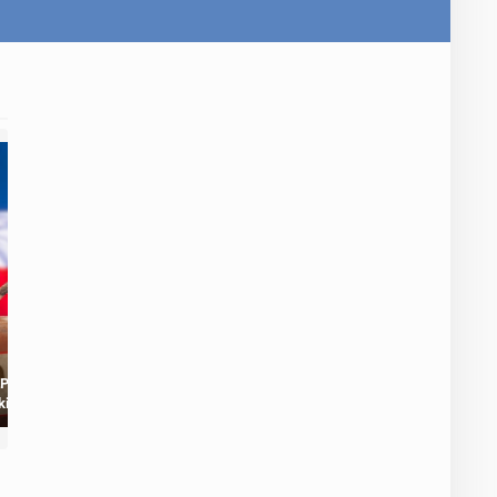
Polacy z
Adrian Mazur: 46
kiej Brytanii
szczytów w 61 dni.
zywiście
Rekord Guinnessa i
ują powrót do
największe
ki?
marzenie osiągnięte!