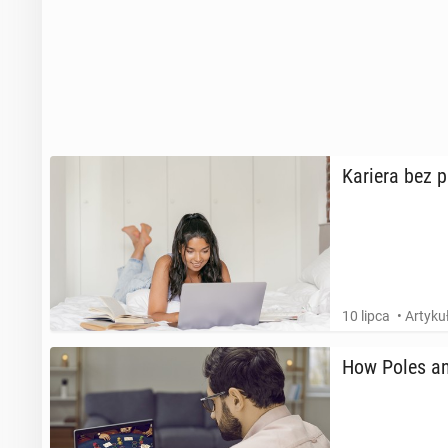
Kariera bez p
10 lipca
• Artyk
How Poles an