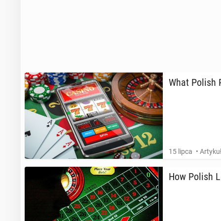
What Polish R
15 lipca
• Artyk
How Polish Lo