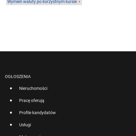
Wymień waluty po korzystnym kursie
›
OGŁOSZENIA
Nieruchomości
Pracę oferują
Profile kandydatów
Usługi