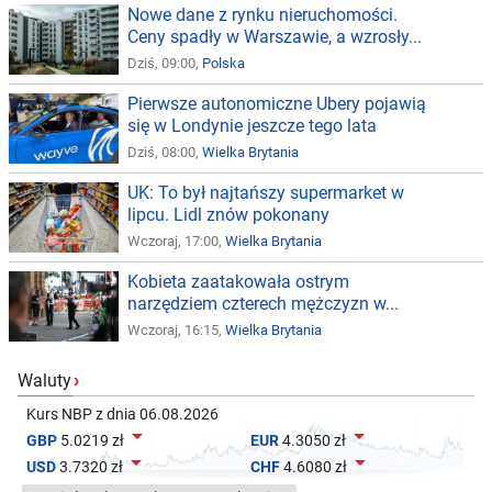
Nowe dane z rynku nieruchomości.
Ceny spadły w Warszawie, a wzrosły...
Dziś, 09:00,
Polska
Pierwsze autonomiczne Ubery pojawią
się w Londynie jeszcze tego lata
Dziś, 08:00,
Wielka Brytania
UK: To był najtańszy supermarket w
lipcu. Lidl znów pokonany
Wczoraj, 17:00,
Wielka Brytania
Kobieta zaatakowała ostrym
narzędziem czterech mężczyzn w...
Wczoraj, 16:15,
Wielka Brytania
Waluty
›
Kurs NBP z dnia 06.08.2026


GBP
5.0219 zł
EUR
4.3050 zł


USD
3.7320 zł
CHF
4.6080 zł