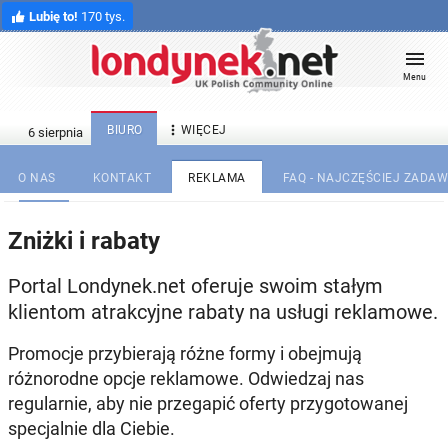
Lubię to!
170 tys.
Menu

BIURO
WIĘCEJ
O NAS
KONTAKT
REKLAMA
FAQ - NAJCZĘŚCIEJ ZADA
Zniżki i rabaty
Portal Londynek.net oferuje swoim stałym
klientom atrakcyjne rabaty na usługi reklamowe.
Promocje przybierają różne formy i obejmują
różnorodne opcje reklamowe. Odwiedzaj nas
regularnie, aby nie przegapić oferty przygotowanej
specjalnie dla Ciebie.