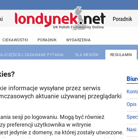
ki
Poradnik
CIEKAWOSTKI
PORADNIK
WYDARZENIA
 NAJCZĘŚCIEJ ZADAWANE PYTANIA
DLA MEDIÓW
REGULAMIN
kies?
Biur
lkie informacje wysyłane przez serwis
Kont
tymczasowych aktuanie używanej przeglądarki
Opis 
ania sesji po logowaniu. Mogą być również
Specy
y preferencji użytkownika w witrynie
Nasi 
jest jedynie z domeny, na której zostały utworzone.