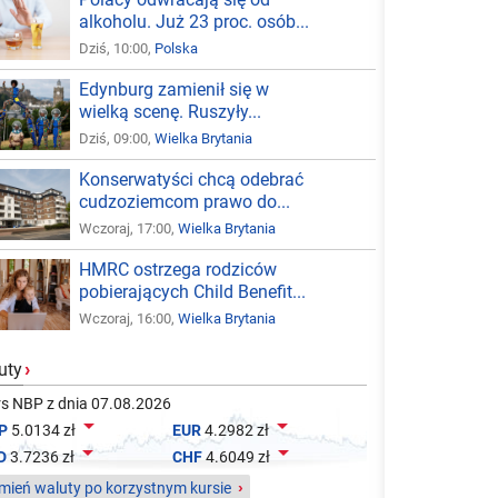
alkoholu. Już 23 proc. osób...
Dziś, 10:00,
Polska
Edynburg zamienił się w
wielką scenę. Ruszyły...
Dziś, 09:00,
Wielka Brytania
Konserwatyści chcą odebrać
cudzoziemcom prawo do...
Wczoraj, 17:00,
Wielka Brytania
HMRC ostrzega rodziców
pobierających Child Benefit...
Wczoraj, 16:00,
Wielka Brytania
uty
›
s NBP z dnia 07.08.2026


P
5.0134 zł
EUR
4.2982 zł


D
3.7236 zł
CHF
4.6049 zł
ień waluty po korzystnym kursie
›