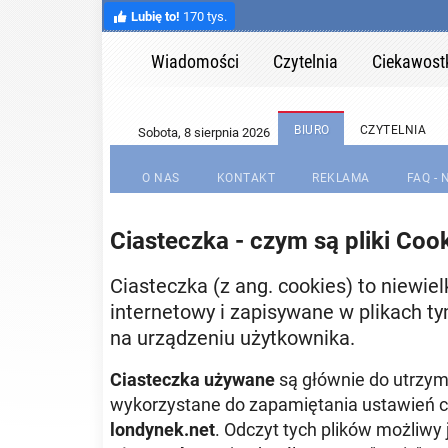
Lubię to!
170 tys.
Wiadomości
Czytelnia
Ciekawost
BIURO
CZYTELNIA
O NAS
KONTAKT
REKLAMA
FAQ -
Ciasteczka - czym są pliki Coo
Ciasteczka (z ang. cookies) to niewie
internetowy i zapisywane w plikach 
na urządzeniu użytkownika.
Ciasteczka używane
są głównie do utrzym
wykorzystane do zapamiętania ustawień cz
londynek.net
. Odczyt tych plików możliwy 