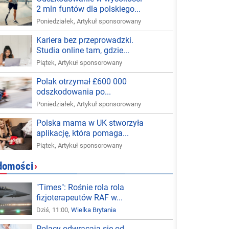
2 mln funtów dla polskiego...
Poniedziałek
,
Artykuł sponsorowany
Kariera bez przeprowadzki.
Studia online tam, gdzie...
Piątek
,
Artykuł sponsorowany
Polak otrzymał £600 000
odszkodowania po...
Poniedziałek
,
Artykuł sponsorowany
Polska mama w UK stworzyła
aplikację, która pomaga...
Piątek
,
Artykuł sponsorowany
domości
›
"Times": Rośnie rola rola
fizjoterapeutów RAF w...
Dziś, 11:00,
Wielka Brytania
Polacy odwracają się od