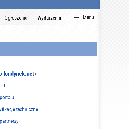

Zaloguj
English


Zaloguj
Rejestracja
DZIAŁY PORTAL
Version
Menu
Ogłoszenia
Wydarzenia
Ogłosz
Wiado
Czyteln
Ciekaw
Poradn
o londynek.net
›
Wydarz
akt
portalu
Społec
fikacje techniczne
Rekla
partnerzy
Biuro