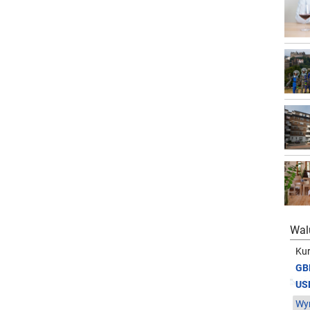
Wal
Kur
GB
US
Wym