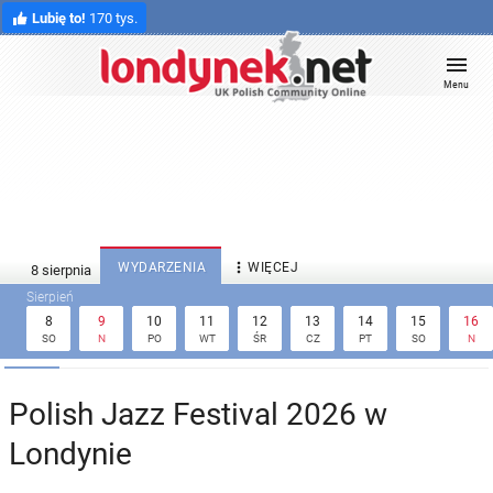
Lubię to!
170 tys.
Menu

WYDARZENIA
WIĘCEJ
8
9
10
11
12
13
14
15
16
SO
N
PO
WT
ŚR
CZ
PT
SO
N
Polish Jazz Festival 2026 w
Londynie