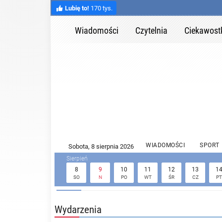
Lubię to!
170 tys.
Wiadomości
Czytelnia
Ciekawost
WIADOMOŚCI
SPORT
8
9
10
11
12
13
1
SO
N
PO
WT
ŚR
CZ
PT
Wydarzenia