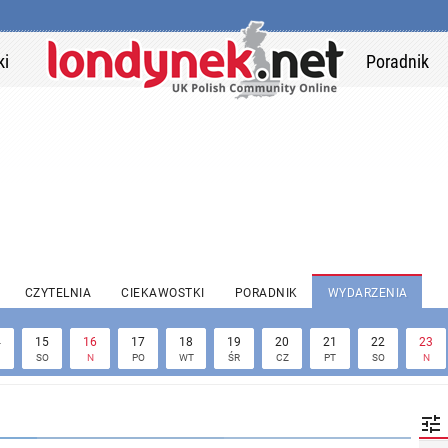
ki
Poradnik
CZYTELNIA
CIEKAWOSTKI
PORADNIK
WYDARZENIA
4
15
16
17
18
19
20
21
22
23
SO
N
PO
WT
ŚR
CZ
PT
SO
N
