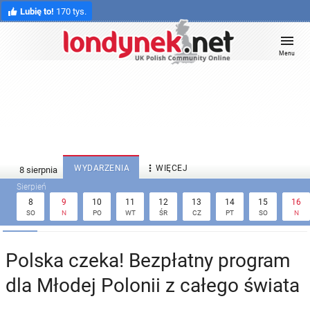
Lubię to!
170 tys.
Menu

WYDARZENIA
WIĘCEJ
8
9
10
11
12
13
14
15
16
SO
N
PO
WT
ŚR
CZ
PT
SO
N
Polska czeka! Bezpłatny program
dla Młodej Polonii z całego świata