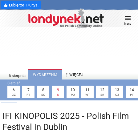
Lubię to!
170 tys.
Menu

WYDARZENIA
WIĘCEJ
6
7
8
9
10
11
12
13
14
CZ
PT
SO
N
PO
WT
ŚR
CZ
PT
IFI KINOPOLIS 2025 - Polish Film
Festival in Dublin